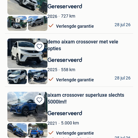
in
Gereserveerd
Mijn
Favorieten
727
km
2026
autohandel de vos
28 jul 26
Verlengde garantie
Lessines
demo aixam crossover met vele
opties
Bewaren
in
Gereserveerd
Mijn
Favorieten
558
km
2025
autohandel de vos
28 jul 26
Verlengde garantie
Lessines
aixam crossover superluxe slechts
5000lm!!
Bewaren
in
Gereserveerd
Mijn
Favorieten
5.000
km
2021
Verlengde garantie
autohandel de vos
25 jul 26