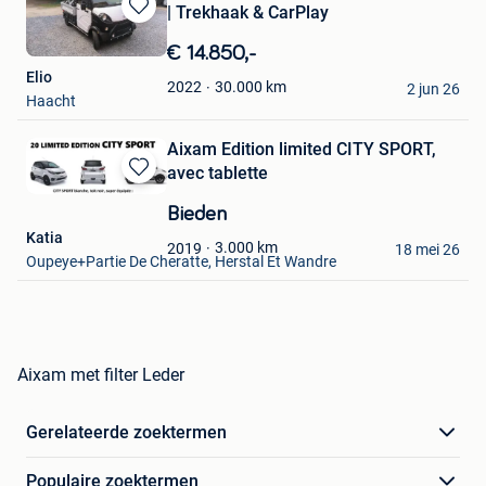
| Trekhaak & CarPlay
Bewaren
in
€ 14.850,-
Mijn
Elio
Favorieten
30.000
km
2022
2 jun 26
Haacht
Aixam Edition limited CITY SPORT,
avec tablette
Bewaren
in
Bieden
Mijn
Katia
Favorieten
3.000
km
2019
18 mei 26
Oupeye+Partie De Cheratte, Herstal Et Wandre
Aixam met filter Leder
Gerelateerde zoektermen
Populaire zoektermen