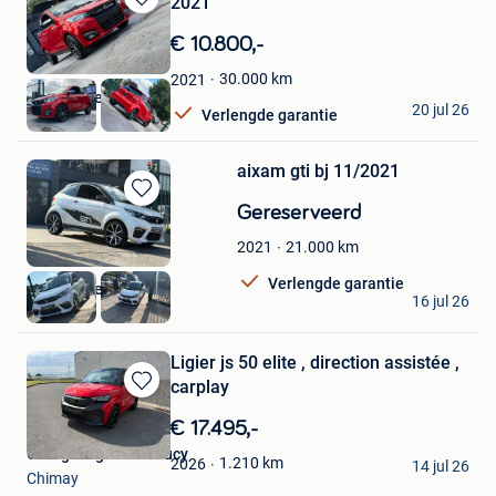
2021
Bewaren
in
€ 10.800,-
Mijn
Favorieten
30.000
km
2021
autohandel de vos
20 jul 26
Verlengde garantie
Lessines
aixam gti bj 11/2021
Bewaren
Gereserveerd
in
21.000
km
2021
Mijn
Favorieten
Verlengde garantie
autohandel de vos
16 jul 26
Lessines
Ligier js 50 elite , direction assistée ,
carplay
Bewaren
in
€ 17.495,-
Mijn
Garage Ligier-Dusaucy
Favorieten
1.210
km
2026
14 jul 26
Chimay