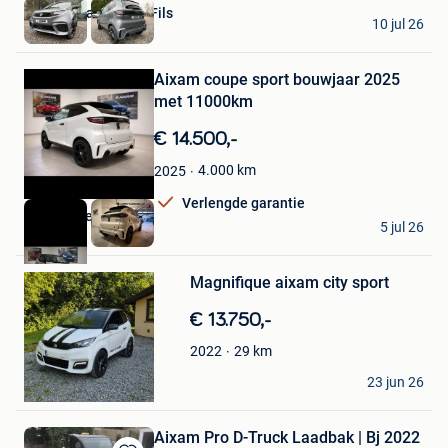
Garage Marchand &Fils
10 jul 26
Mettet
Bewaren
in
Mijn
Aixam coupe sport bouwjaar 2025
Favorieten
met 11000km
€ 14.500,-
4.000
km
2025
Verlengde garantie
autohandel de vos
5 jul 26
Lessines
Bewaren
Magnifique aixam city sport
in
Mijn
€ 13.750,-
Favorieten
29
km
2022
Pelo michto
23 jun 26
Rognee
Aixam Pro D-Truck Laadbak | Bj 2022