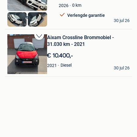
in
0
km
2026
Mijn
Favorieten
Verlengde garantie
autohandel de vos
30 jul 26
Lessines
Aixam Crossline Brommobiel -
Bewaren
31.030 km - 2021
in
Mijn
€ 10.400,-
Favorieten
José Mendes
Diesel
2021
30 jul 26
Dentergem