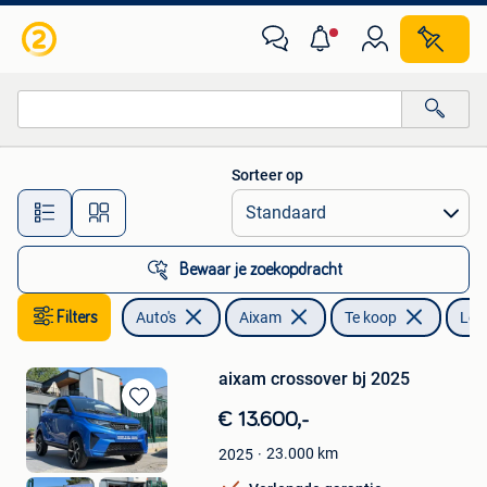
Aixam
Sorteer op
Alle afstanden…
Bewaar je zoekopdracht
Filters
Auto's
Aixam
Te koop
Led
aixam crossover bj 2025
Bewaren
€ 13.600,-
in
23.000
km
2025
Mijn
Favorieten