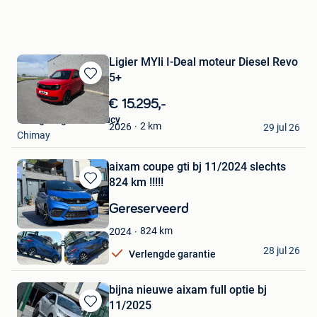
Ligier MYli I-Deal moteur Diesel Revo
5+
Bewaren
in
€ 15.295,-
Mijn
Garage Ligier-Dusaucy
Favorieten
2
km
2026
29 jul 26
Chimay
aixam coupe gti bj 11/2024 slechts
824 km !!!!!
Bewaren
in
Gereserveerd
Mijn
Favorieten
824
km
2024
autohandel de vos
28 jul 26
Verlengde garantie
Lessines
bijna nieuwe aixam full optie bj
11/2025
Bewaren