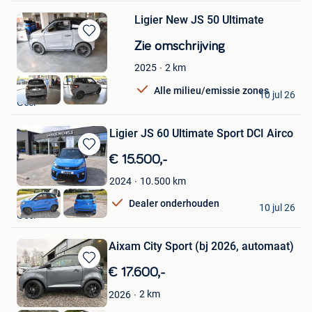
Ligier New JS 50 Ultimate
Bewaren
Zie omschrijving
in
2
km
2025
Mijn
Favorieten
jef
Alle milieu/emissie zones
10 jul 26
Geel
Ligier JS 60 Ultimate Sport DCI Airco
Bewaren
€ 15.500,-
in
10.500
km
2024
Mijn
Favorieten
jef
Dealer onderhouden
10 jul 26
Geel
Aixam City Sport (bj 2026, automaat)
Bewaren
€ 17.600,-
in
2
km
2026
Mijn
Favorieten