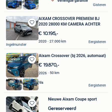
Verlengde garantie
autohandel de vos
Gisteren
Lessines
AIXAM CROSSOVER PREMIEM BJ
2020 28000 KM CAMERA ACHTER
Bewaren
in
€ 10.195,-
Mijn
ludo
Favorieten
27.000
km
2020
Eergisteren
Ingelmunster
Aixam Crossover (bj 2026, automaat)
Bewaren
€ 19.870,-
in
50
km
2026
Mijn
Favorieten
Garage Marchand &Fils
Eergisteren
Mettet
Nieuwe Aixam Coupe sport
Bewaren
Gereserveerd