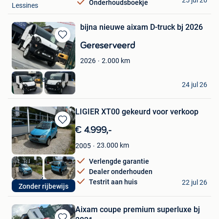
Onderhoudsboekje
Lessines
bijna nieuwe aixam D-truck bj 2026
Bewaren
Gereserveerd
in
2.000
km
2026
Mijn
Favorieten
autohandel de vos
24 jul 26
Lessines
LIGIER XT00 gekeurd voor verkoop
Bewaren
€ 4.999,-
in
23.000
km
2005
Mijn
Favorieten
Verlengde garantie
Dealer onderhouden
YET-CARS
Testrit aan huis
22 jul 26
Zonder rijbewijs
Sint-Niklaas
Aixam coupe premium superluxe bj