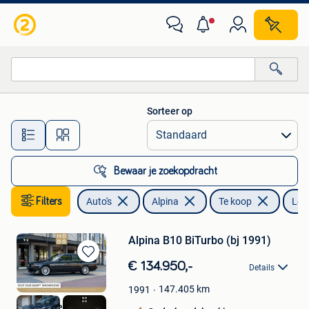
Alpina
Sorteer op
Alle afstanden…
Bewaar je zoekopdracht
Filters
Auto's
Alpina
Te koop
Led
Alpina B10 BiTurbo (bj 1991)
Bewaren
€ 134.950,-
Details
in
Mijn
147.405
km
1991
Favorieten
HooG Selections