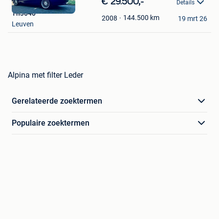
€ 29.500,-
Details
in
Th3040
Mijn
144.500
km
2008
19 mrt 26
Leuven
Favorieten
Alpina met filter Leder
Gerelateerde zoektermen
Populaire zoektermen