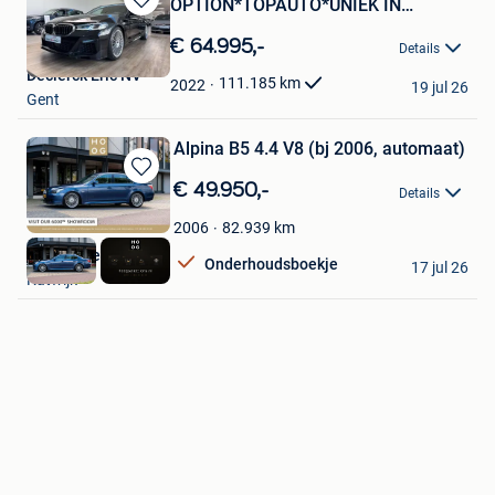
OPTION*TOPAUTO*UNIEK IN
Bewaren
EUROPA !
in
€ 64.995,-
Details
Mijn
Declerck Eric NV
Favorieten
111.185
km
2022
19 jul 26
Gent
Alpina B5 4.4 V8 (bj 2006, automaat)
Bewaren
€ 49.950,-
Details
in
Mijn
82.939
km
2006
Favorieten
HooG Selections
Onderhoudsboekje
17 jul 26
Katwijk