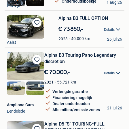
Onderhoudsboekje
1 aug 26
Katwijk
Alpina B3 FULL OPTION
Bewaren
€ 73.860,-
Details
in
pascal
Mijn
40.000
km
2023
26 jul 26
Aalst
Favorieten
Alpina B3 Touring Pano Legendary
discretion
Bewaren
in
€ 70.000,-
Details
Mijn
Favorieten
55.721
km
2021
Verlengde garantie
Financiering mogelijk
Dealer onderhouden
Ampliona Cars
21 jul 26
Alle milieu/emissie zones
Lendelede
Alpina D5 "S" TOURING*FULL