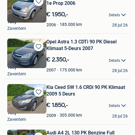
1e Prop 2006
Bewaren
in
€ 1.950,-
Details
Mijn
Tony
Favorieten
185.000
km
2006
28 jul 26
Zaventem
Opel Astra 1.3 CDTi 90 PK Diesel
Klimaat 5-Deurs 2007
Bewaren
in
€ 2.350,-
Details
Mijn
Tony
Favorieten
175.000
km
2007
28 jul 26
Zaventem
Kia Ceed SW 1.6 CRDi 90 PK Klimaat
2009 5 Deurs
Bewaren
in
€ 1.850,-
Details
Mijn
Tony
Favorieten
305.000
km
2009
28 jul 26
Zaventem
Audi A4 2L 130 PK Benzine Full