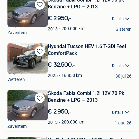
Benzine + LPG — 2013
Bewaren
in
€ 2.950,-
Details
Mijn
Tony
Favorieten
200.000
km
2013
Gisteren
Zaventem
Hyundai Tucson HEV 1.6 T-GDi Feel
ComfortPack
Bewaren
in
€ 32.500,-
Details
Mijn
tony
Favorieten
16.850
km
2025
30 jul 26
Wetteren
Škoda Fabia Combi 1.2i 12V 70 Pk
Benzine + LPG — 2013
Bewaren
in
€ 2.950,-
Details
Mijn
Tony
Favorieten
200.000
km
2013
1 aug 26
Zaventem