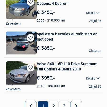
Options. 4 Deuren
Bewaren
in
€ 3.450,-
Details
Mijn
Tony
Favorieten
210.000
km
2005
28 jul 26
Zaventem
opel astra k ecoflex euro6b start en
rijdt goed
Bewaren
in
€ 3.850,-
tony
Gisteren
Mijn
Brasschaat
Favorieten
Volvo S40 1.6D 110 Drive Summum
Full Options 4-Deurs 2010
Bewaren
in
€ 3.950,-
Details
Mijn
Tony
Favorieten
186.000
km
2010
28 jul 26
Zaventem
1
2
3