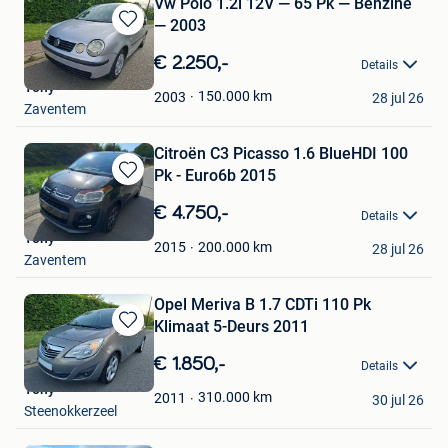
Vw Polo 1.2i 12V — 65 Pk — Benzine
— 2003
Bewaren
in
€ 2.250,-
Details
Mijn
Tony
Favorieten
150.000
km
2003
28 jul 26
Zaventem
Citroën C3 Picasso 1.6 BlueHDI 100
Pk - Euro6b 2015
Bewaren
in
€ 4.750,-
Details
Mijn
Tony
Favorieten
200.000
km
2015
28 jul 26
Zaventem
Opel Meriva B 1.7 CDTi 110 Pk
Klimaat 5-Deurs 2011
Bewaren
in
€ 1.850,-
Details
Mijn
Tony
Favorieten
310.000
km
2011
30 jul 26
Steenokkerzeel