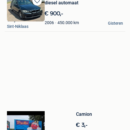
diesel automaat
Bewaren
in
€ 900,-
Mijn
Tony MCars
Favorieten
450.000
km
2006
Gisteren
Sint-Niklaas
Bewaren
in
Mijn
Camion
Favorieten
€ 3,-