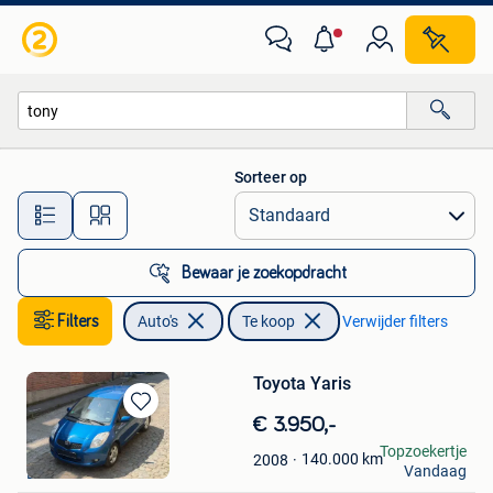
Auto's
Sorteer op
Alle afstanden…
Bewaar je zoekopdracht
Filters
Auto's
Te koop
Verwijder filters
Toyota Yaris
Bewaren
€ 3.950,-
in
tony
Topzoekertje
140.000
km
2008
Mijn
Vandaag
Dilbeek
Favorieten