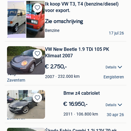
Favorieten
Ik koop VW T3, T4 (benzine/diesel)
voor export.
Bewaren
in
Zie omschrijving
Mijn
Favorieten
Tony
Benzine
17 jul 26
Ruisbroek
VW New Beetle 1.9 TDi 105 PK
Klimaat 2007
Bewaren
in
€ 2.750,-
Details
Mijn
Tony
Favorieten
232.000
km
2007
Eergisteren
Zaventem
Bmw z4 cabriolet
Bewaren
€ 16.950,-
Details
in
Tony Schepers
Mijn
106.800
km
2011
30 apr 26
Zonhoven
Favorieten
Škoda Fabia Combi 1.2i 12V 70 pk