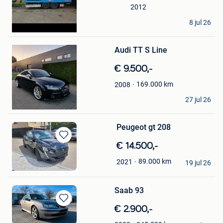
2012
Tony
8 jul 26
Bewaren
Gent
in
Mijn
Audi TT S Line
Favorieten
€ 9.500,-
169.000
km
2008
Tony Spizniz
27 jul 26
Aalst
Peugeot gt 208
Bewaren
€ 14.500,-
in
tony.schepers
89.000
km
2021
Mijn
19 jul 26
Zonhoven
Favorieten
Saab 93
Bewaren
€ 2.900,-
in
maligo tony