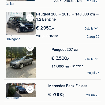
245.520
km
2003
Mijn
27 jul 26
Celles
Favorieten
Peugeot 208 — 2013 — 140.000 km —
1.2 Benzine
Bewaren
in
€ 2.950,-
Details
Mijn
Tony
Favorieten
Benzine
2013
2 aug 26
Grivegnee
Peugeot 207 cc
Bewaren
in
€ 3.500,-
Details
Mijn
Favorieten
Benzine
147.000
km
tony
28 jul 26
Meulebeke
Mercedes Benz E class
Tony
Bewaren
€ 7.000,-
28 jun 26
Borsbeek
in
Mijn