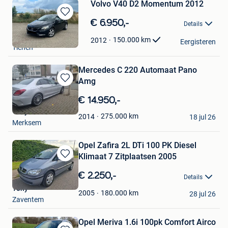
Volvo V40 D2 Momentum 2012
Bewaren
€ 6.950,-
Details
in
Tony De Vries
Mijn
150.000
km
2012
Eergisteren
Tienen
Favorieten
Mercedes C 220 Automaat Pano
Amg
Bewaren
in
€ 14.950,-
Mijn
Tony
Favorieten
275.000
km
2014
18 jul 26
Merksem
Opel Zafira 2L DTi 100 PK Diesel
Klimaat 7 Zitplaatsen 2005
Bewaren
in
€ 2.250,-
Details
Mijn
Tony
Favorieten
180.000
km
2005
28 jul 26
Zaventem
Opel Meriva 1.6i 100pk Comfort Airco