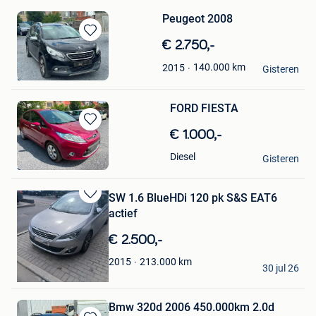
Peugeot 2008
Bewaren
€ 2.750,-
in
Tony-MCars
140.000
km
2015
Mijn
Gisteren
Boom
Favorieten
FORD FIESTA
Bewaren
€ 1.000,-
in
tony mcars
Diesel
Mijn
Gisteren
Sint-Niklaas
Favorieten
SW 1.6 BlueHDi 120 pk S&S EAT6
Bewaren
actief
in
Mijn
€ 2.500,-
Favorieten
tony
213.000
km
2015
30 jul 26
Brussel
Bmw 320d 2006 450.000km 2.0d