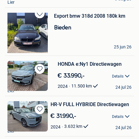
Lier
Export bmw 318d 2008 180k km
Bewaren
in
Bieden
Mijn
Favorieten
Lars Theys
25 jun 26
Lummen
HONDA e:Ny1 Directiewagen
Bewaren
€ 33.990,-
Details
in
Honda Theys
Mijn
11.500
km
2024
24 jul 26
Lier
Favorieten
HR-V FULL HYBRIDE Directiewagen
Bewaren
€ 31.990,-
Details
in
Honda Theys
Mijn
3.632
km
2024
24 jul 26
Lier
Favorieten