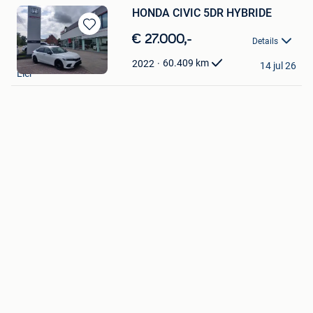
HONDA CIVIC 5DR HYBRIDE
Bewaren
€ 27.000,-
Details
in
Honda Theys
Mijn
60.409
km
2022
14 jul 26
Lier
Favorieten