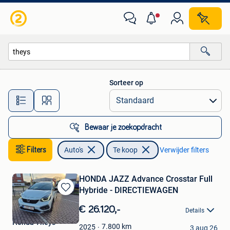
Auto's
Sorteer op
Alle afstanden…
Bewaar je zoekopdracht
Filters
Auto's
Te koop
Verwijder filters
HONDA JAZZ Advance Crosstar Full
Hybride - DIRECTIEWAGEN
Bewaren
in
€ 26.120,-
Details
Mijn
Honda Theys
Favorieten
7.800
km
2025
3 aug 26