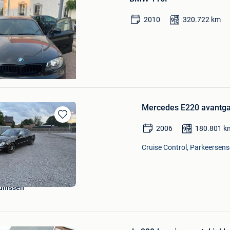
Mijn
Favorieten
2010
320.722
km
Lenoir
Mercedes E220 avantga
Bewaren
2006
180.801
k
in
Mijn
Cruise Control, Parkeersens
Favorieten
unissen