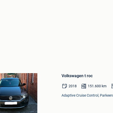
Bewaren
in
Volkswagen t roc
Mijn
Favorieten
2018
151.600
km
Adaptive Cruise Control, Parkeer