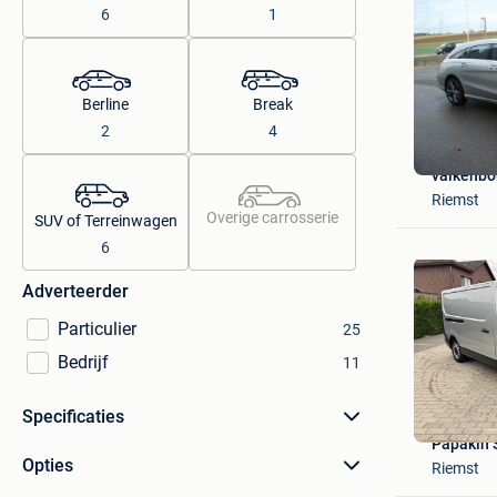
6
1
Berline
Break
2
4
valkenbo
Riemst
Overige carrosserie
SUV of Terreinwagen
6
Adverteerder
Particulier
25
Bedrijf
11
Specificaties
Papakin 
Opties
Riemst