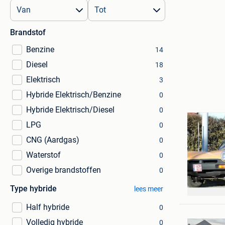
Brandstof
Benzine
14
Diesel
18
Elektrisch
3
Hybride Elektrisch/Benzine
0
Hybride Elektrisch/Diesel
0
LPG
0
CNG (Aardgas)
0
Waterstof
0
Overige brandstoffen
0
Jean
Type hybride
lees meer
Glain & P
Half hybride
0
Volledig hybride
0