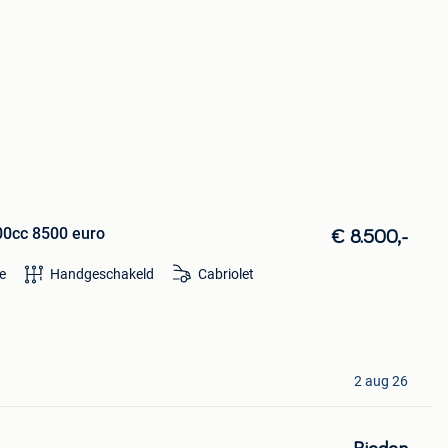
0cc 8500 euro
€ 8.500,-
e
Handgeschakeld
Cabriolet
2 aug 26