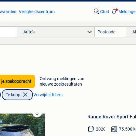
waarden
Veiligheidscentrum
Chat
Meldinge
Auto's
A
Ontvang meldingen van
 je zoekopdracht
nieuwe zoekresultaten
Te koop
Verwijder filters
Range Rover Sport Ful
Bewaren
in
Mijn
2020
75.500
Favorieten