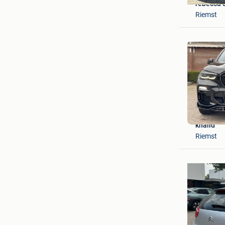
rebecca 
Riemst
khalid
Riemst