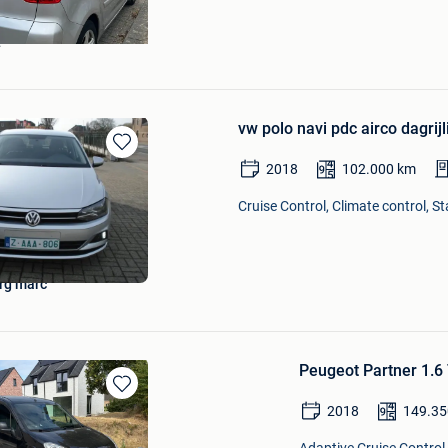
L
vw polo navi pdc airco dagrijli
Bewaren
2018
102.000
km
in
Mijn
Cruise Control, Climate control, S
Favorieten
rg marc
Peugeot Partner 1.6
Bewaren
2018
149.35
in
Mijn
Adaptive Cruise Control,