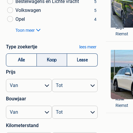
Bestelwagens en Lichte vracht
5
Volkswagen
5
Opel
4
Stijn
Toon meer
Riemst
Type zoekertje
lees meer
Alle
Koop
Lease
Prijs
Bouwjaar
RJM
Riemst
Kilometerstand