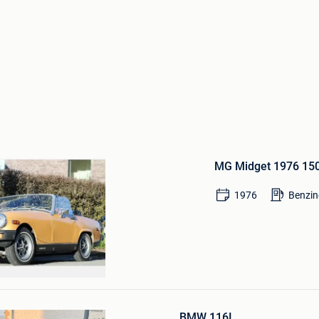
Bewaren
in
Mijn
Favorieten
MG Midget 1976 150
1976
Benzin
artie Ans
Bewaren
in
BMW 116I