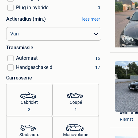
Plug-in hybride
0
Actieradius (min.)
lees meer
Yolanda 
Riemst
Transmissie
Automaat
16
Handgeschakeld
17
Carrosserie
Cabriolet
Coupé
3
1
demi the
Riemst
Stadsauto
Monovolume