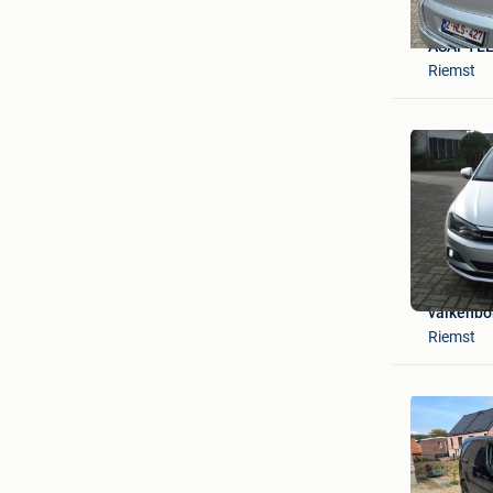
ASAPTE
Riemst
valkenbo
Riemst