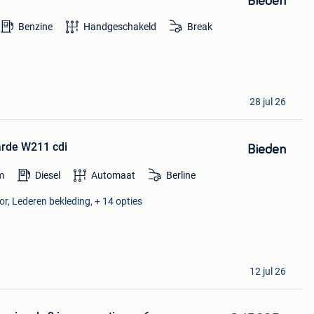
Bieden
Benzine
Handgeschakeld
Break
28 jul 26
rde W211 cdi
Bieden
m
Diesel
Automaat
Berline
or, Lederen bekleding, + 14 opties
12 jul 26