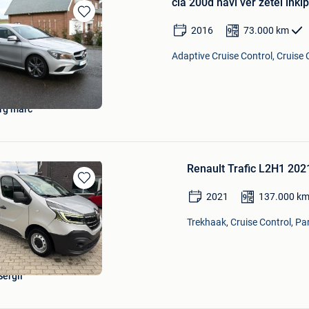
cla 200d navi ver zetel inkl
Bewaren
2016
73.000
km
in
Mijn
Adaptive Cruise Control, Cruise C
Favorieten
rg marc
Renault Trafic L2H1 2021
Bewaren
2021
137.000
k
in
Mijn
Trekhaak, Cruise Control, Pa
Favorieten
Sergii