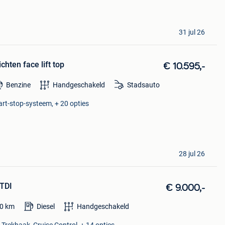
31 jul 26
chten face lift top
€ 10.595,-
Benzine
Handgeschakeld
Stadsauto
tart-stop-systeem, + 20 opties
28 jul 26
 TDI
€ 9.000,-
0
km
Diesel
Handgeschakeld
 Trekhaak, Cruise Control, + 14 opties