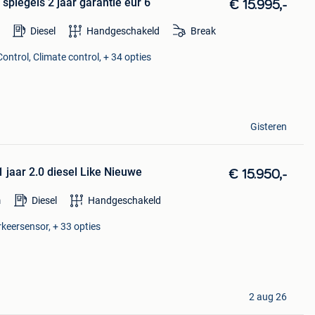
p spiegels 2 jaar garantie eur 6
€ 15.995,-
Diesel
Handgeschakeld
Break
ontrol, Climate control, + 34 opties
Gisteren
 jaar 2.0 diesel Like Nieuwe
€ 15.950,-
m
Diesel
Handgeschakeld
rkeersensor, + 33 opties
2 aug 26