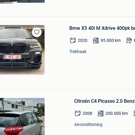
cuenen
Bmw X5 40i M Xdrive 400pk b
Bewaren
2020
95.000
km
in
Mijn
Trekhaak
Favorieten
Bewaren
in
Citroën C4 Picasso 2.0 Ben
Mijn
Favorieten
2008
200.000
km
Airconditioning