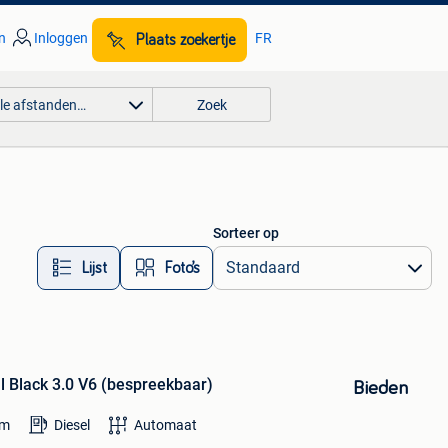
n
Inloggen
FR
Plaats zoekertje
lle afstanden…
Zoek
Sorteer op
Lijst
Foto’s
l Black 3.0 V6 (bespreekbaar)
Bieden
km
Diesel
Automaat