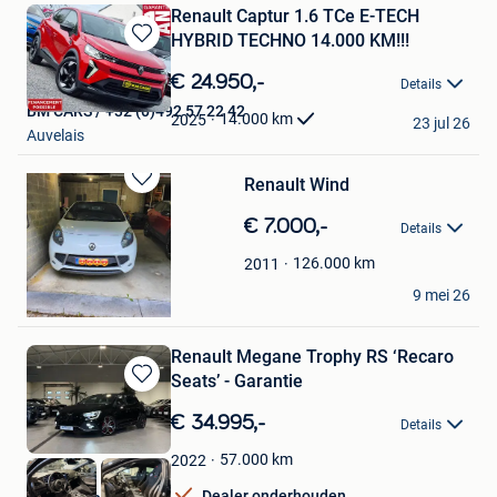
Renault Captur 1.6 TCe E-TECH
HYBRID TECHNO 14.000 KM!!!
Bewaren
in
€ 24.950,-
Details
Mijn
BM CARS / +32 (0)492 57 22 42
Favorieten
14.000
km
2025
23 jul 26
Auvelais
Renault Wind
Bewaren
in
€ 7.000,-
Details
Mijn
Favorieten
126.000
km
2011
Vetsuipers Philippe
9 mei 26
Sint-Pieters-Leeuw
Renault Megane Trophy RS ‘Recaro
Seats’ - Garantie
Bewaren
in
€ 34.995,-
Details
Mijn
Favorieten
57.000
km
2022
Dealer onderhouden