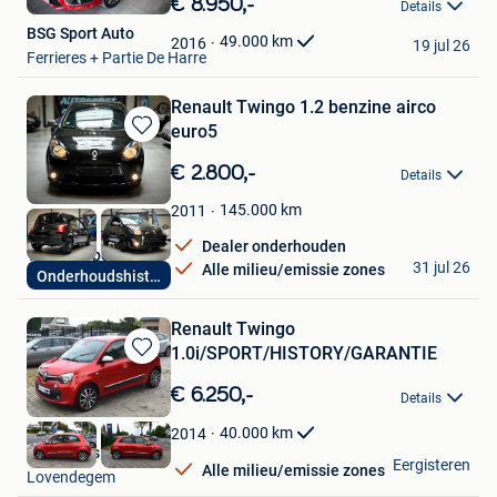
€ 8.950,-
Details
Mijn
BSG Sport Auto
Favorieten
49.000
km
2016
19 jul 26
Ferrieres + Partie De Harre
Renault Twingo 1.2 benzine airco
euro5
Bewaren
in
€ 2.800,-
Details
Mijn
Favorieten
145.000
km
2011
Dealer onderhouden
YQ Autosport
31 jul 26
Alle milieu/emissie zones
Onderhoudshistorie
Dilsen
Renault Twingo
1.0i/SPORT/HISTORY/GARANTIE
Bewaren
in
€ 6.250,-
Details
Mijn
Favorieten
40.000
km
2014
EG Motors
Eergisteren
Alle milieu/emissie zones
Lovendegem