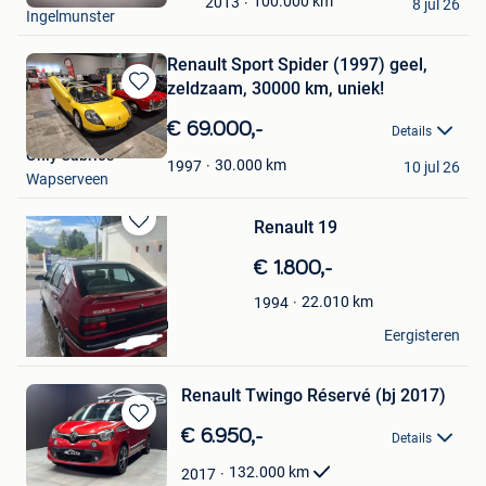
Mijn
100.000
km
2013
8 jul 26
Ingelmunster
Favorieten
Renault Sport Spider (1997) geel,
zeldzaam, 30000 km, uniek!
Bewaren
in
€ 69.000,-
Details
Mijn
Only Cabrios
Favorieten
30.000
km
1997
10 jul 26
Wapserveen
Renault 19
Bewaren
in
€ 1.800,-
Mijn
Favorieten
22.010
km
1994
Mahieddine Boumah
Eergisteren
Peruwelz
Renault Twingo Réservé (bj 2017)
Bewaren
€ 6.950,-
Details
in
Mijn
132.000
km
2017