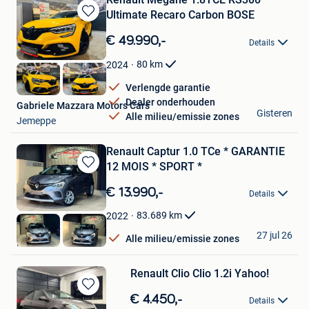
Ultimate Recaro Carbon BOSE
Bewaren
in
€ 49.990,-
Details
Mijn
Favorieten
80
km
2024
Verlengde garantie
Dealer onderhouden
Gabriele Mazzara Motors Cars
Gisteren
Alle milieu/emissie zones
Jemeppe
Renault Captur 1.0 TCe * GARANTIE
12 MOIS * SPORT *
Bewaren
in
€ 13.990,-
Details
Mijn
Favorieten
83.689
km
2022
A.B Cars
27 jul 26
Alle milieu/emissie zones
Herstal
Renault Clio Clio 1.2i Yahoo!
Bewaren
€ 4.450,-
Details