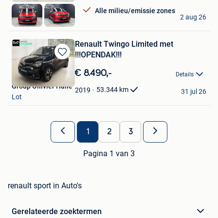
Favorieten
Alle milieu/emissie zones
E&L Cars
2 aug 26
Herstal
Renault Twingo Limited met
!!!OPENDAK!!!
Bewaren
in
€ 8.490,-
Details
Mijn
Group Ollivier Halle
Favorieten
53.344
km
2019
31 jul 26
Lot
1
2
3
Pagina 1 van 3
renault sport in Auto's
Gerelateerde zoektermen