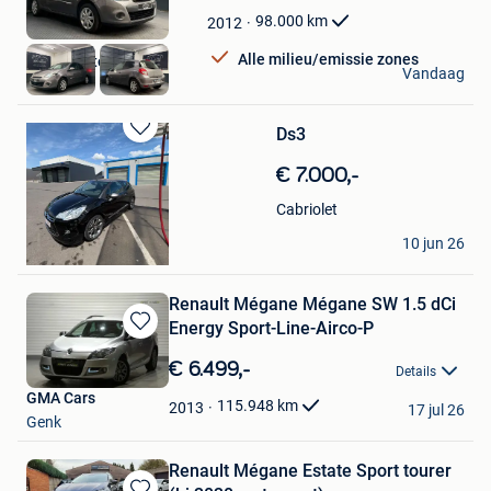
in
Mijn
98.000
km
2012
Favorieten
Alle milieu/emissie zones
Intact Motors
Vandaag
Mechelen
Ds3
Bewaren
in
€ 7.000,-
Mijn
Favorieten
Cabriolet
Alexis Rivier
10 jun 26
Sint-Genesius-Rode
Renault Mégane Mégane SW 1.5 dCi
Energy Sport-Line-Airco-P
Bewaren
in
€ 6.499,-
Details
Mijn
GMA Cars
Favorieten
115.948
km
2013
17 jul 26
Genk
Renault Mégane Estate Sport tourer