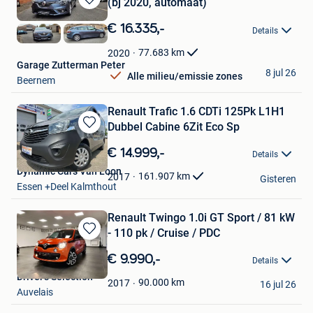
(bj 2020, automaat)
Bewaren
in
€ 16.335,-
Details
Mijn
Favorieten
77.683
km
2020
Garage Zutterman Peter
8 jul 26
Alle milieu/emissie zones
Beernem
Renault Trafic 1.6 CDTi 125Pk L1H1
Dubbel Cabine 6Zit Eco Sp
Bewaren
in
€ 14.999,-
Details
Mijn
Dynamic Cars Van Loon
Favorieten
161.907
km
2017
Gisteren
Essen +Deel Kalmthout
Renault Twingo 1.0i GT Sport / 81 kW
- 110 pk / Cruise / PDC
Bewaren
in
€ 9.990,-
Details
Mijn
Driver’s Selection
Favorieten
90.000
km
2017
16 jul 26
Auvelais