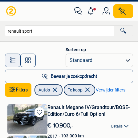
Auto's
Sorteer op
Alle afstanden…
Bewaar je zoekopdracht
Filters
Auto's
Te koop
Verwijder filters
Renault Megane IV/Grandtour/BOSE-
Edition/Euro 6/Full Option!
Bewaren
in
€ 10.900,-
Details
Mijn
Favorieten
103.000
km
2017