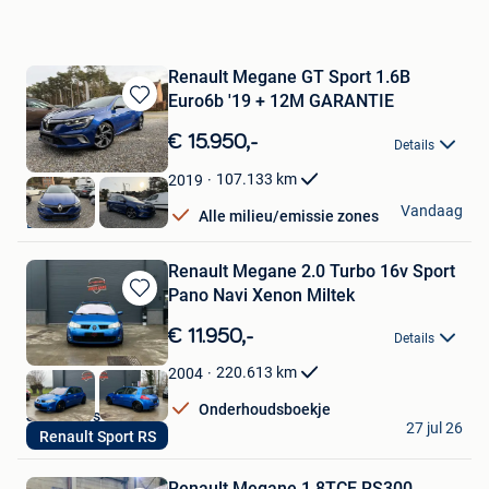
Renault Megane GT Sport 1.6B
Euro6b '19 + 12M GARANTIE
Bewaren
in
€ 15.950,-
Details
Mijn
Favorieten
107.133
km
2019
NTW Cars
Vandaag
Alle milieu/emissie zones
Balen
Renault Megane 2.0 Turbo 16v Sport
Pano Navi Xenon Miltek
Bewaren
in
€ 11.950,-
Details
Mijn
Favorieten
220.613
km
2004
Onderhoudsboekje
Joker Cars
27 jul 26
Renault Sport RS
Grimbergen
Renault Megane 1.8TCE RS300