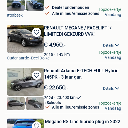
Dealer onderhouden
MMSIX CARS
Topzoekertje
Alle milieu/emissie zones
Vandaag
Itterbeek
RENAULT MEGANE / FACELIFT! /
LIMITED! GEKEURD VVK!
Bewaren
in
€ 4.950,-
Details
Mijn
Verkoper
Topzoekertje
Favorieten
143
km
2015
Vandaag
Oudenaarde+Deel Ooike
Renault Arkana E-TECH FULL Hybrid
145PK - 3 jaar gar.
Bewaren
in
€ 22.650,-
Details
Mijn
Favorieten
23.400
km
2024
Autobedrijf Benjamin Schools
Topzoekertje
Alle milieu/emissie zones
Vandaag
Duffel
Megane RS Line hibrido plug in 2022