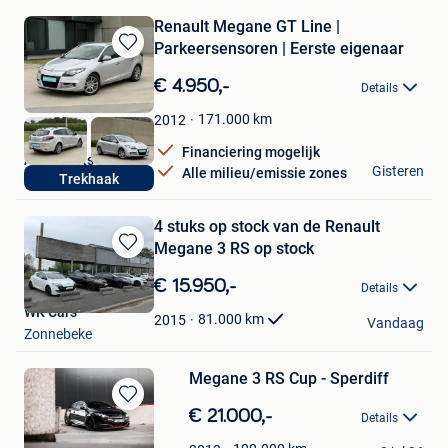
Renault Megane GT Line |
Parkeersensoren | Eerste eigenaar
Bewaren
in
€ 4.950,-
Details
Mijn
Favorieten
171.000
km
2012
Financiering mogelijk
Autoplaats
Gisteren
Alle milieu/emissie zones
Trekhaak
Wevelgem
4 stuks op stock van de Renault
Megane 3 RS op stock
Bewaren
in
€ 15.950,-
Details
Mijn
WK Cars
Favorieten
81.000
km
2015
Vandaag
Zonnebeke
Megane 3 RS Cup - Sperdiff
Bewaren
€ 21.000,-
Details
in
Michiel Gekiere