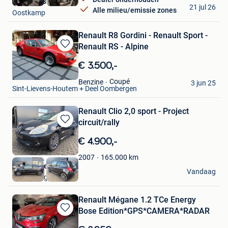
Autofest Belgium
21 jul 26
Alle milieu/emissie zones
Oostkamp
Renault R8 Gordini - Renault Sport -
Renault RS - Alpine
Bewaren
in
€ 3.500,-
Mijn
bv7
Favorieten
Coupé
Benzine
3 jun 25
Sint-Lievens-Houtem + Deel Oombergen
Renault Clio 2,0 sport - Project
circuit/rally
Bewaren
in
€ 4.900,-
Mijn
Favorieten
165.000
km
2007
Autohandel Pieters
Vandaag
Oudenburg
Renault Mégane 1.2 TCe Energy
Bose Edition*GPS*CAMERA*RADAR
Bewaren
in