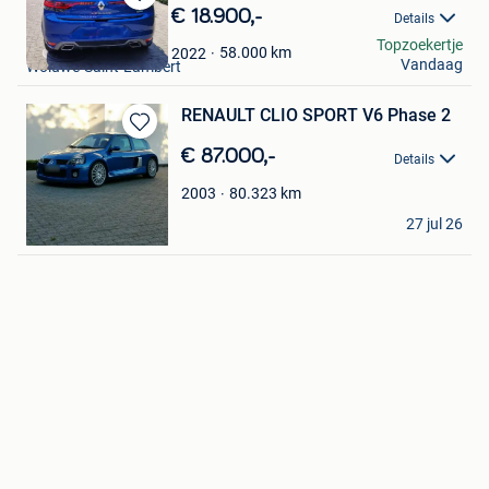
Bewaren
€ 18.900,-
Details
in
Particulier
Topzoekertje
Mijn
58.000
km
2022
Vandaag
Woluwe-Saint-Lambert
Favorieten
RENAULT CLIO SPORT V6 Phase 2
Bewaren
€ 87.000,-
Details
in
Mijn
80.323
km
2003
Favorieten
STEFAAN
27 jul 26
Roeselare