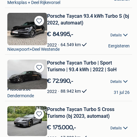
Merksplas + Deel Rijkevorsel
Porsche Taycan 93.4 kWh Turbo S (bj
2022, automaat)
Bewaren
in
€ 84.995,-
Details
Mijn
Lazoore-Cars
Favorieten
64.549
km
2022
Eergisteren
Nieuwpoort+Deel Westende
Porsche Taycan Turbo | Sport
Turismo | 93.4 kWh | 2022 | SoH
Bewaren
in
€ 72.990,-
Details
Mijn
PlusCars.be
Favorieten
88.942
km
2022
31 jul 26
Dendermonde
Porsche Taycan Turbo S Cross
Turismo (bj 2023, automaat)
Bewaren
in
€ 175.000,-
Details
Mijn
Favorieten