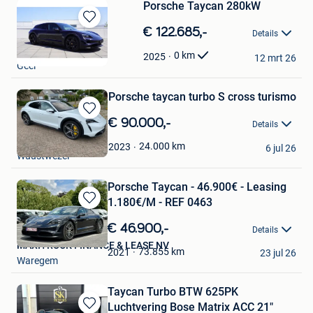
Porsche Taycan 280kW
Bewaren
€ 122.685,-
Details
in
LTF nv
Mijn
0
km
2025
12 mrt 26
Geel
Favorieten
Porsche taycan turbo S cross turismo
Bewaren
€ 90.000,-
Details
in
sven kerstens
Mijn
24.000
km
2023
6 jul 26
Wuustwezel
Favorieten
Porsche Taycan - 46.900€ - Leasing
1.180€/M - REF 0463
Bewaren
in
€ 46.900,-
Details
Mijn
MAXITRUCK FINANCE & LEASE NV
Favorieten
73.855
km
2021
23 jul 26
Waregem
Taycan Turbo BTW 625PK
Luchtvering Bose Matrix ACC 21"