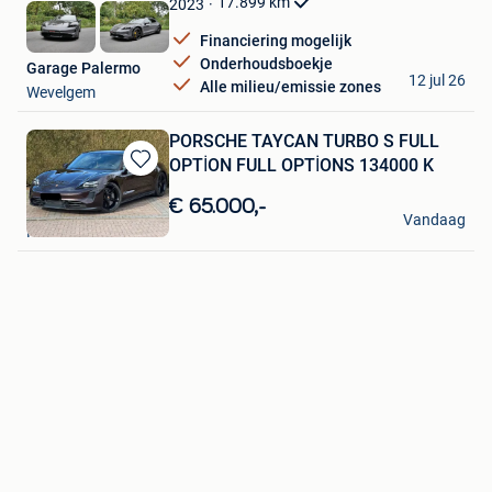
17.899
km
2023
Financiering mogelijk
Onderhoudsboekje
Garage Palermo
12 jul 26
Alle milieu/emissie zones
Wevelgem
PORSCHE TAYCAN TURBO S FULL
OPTİON FULL OPTİONS 134000 K
Bewaren
in
€ 65.000,-
PORSCHE
Mijn
Vandaag
Heusden
Favorieten