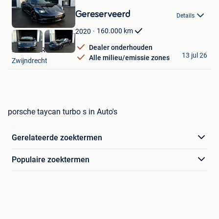
Bewaren
in
Gereserveerd
Details
Mijn
Favorieten
160.000
km
2020
Dealer onderhouden
SK MOTORS
13 jul 26
Alle milieu/emissie zones
Zwijndrecht
porsche taycan turbo s in Auto's
Gerelateerde zoektermen
Populaire zoektermen