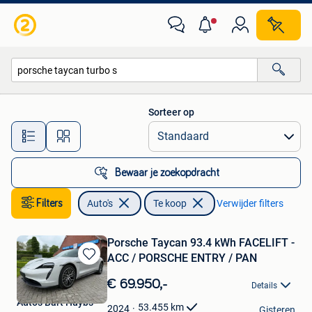
Auto's
Sorteer op
Alle afstanden…
Bewaar je zoekopdracht
Filters
Auto's
Te koop
Verwijder filters
Porsche Taycan 93.4 kWh FACELIFT -
ACC / PORSCHE ENTRY / PAN
Bewaren
in
€ 69.950,-
Details
Mijn
Auto's Bart Huybs
Favorieten
53.455
km
2024
Gisteren