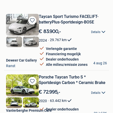
Taycan Sport Turismo FACELIFT-
batteryPlus-Sportdesign-BOSE
Bewaren
in
€ 83.900,-
Details
Mijn
Favorieten
29.767
km
2024
Verlengde garantie
Financiering mogelijk
Dealer onderhouden
Deweer Car Gallery
4 aug 26
Alle milieu/emissie zones
Ranst
Porsche Taycan Turbo S *
Sportdesign Carbon * Ceramic Brake
Bewaren
in
€ 72.995,-
Details
Mijn
Favorieten
63.442
km
2020
Dealer onderhouden
Vanlerberghe Premium Cars