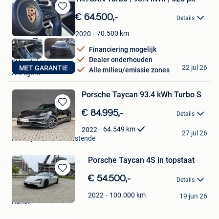
Bewaren
€ 64.500,-
Details
in
Mijn
70.500
km
2020
Favorieten
Financiering mogelijk
Dealer onderhouden
EVoertuigen
22 jul 26
MET GARANTIE
Alle milieu/emissie zones
Anzegem
Porsche Taycan 93.4 kWh Turbo S
Bewaren
€ 84.995,-
Details
in
lazoore-cars
Mijn
64.549
km
2022
27 jul 26
Favorieten
Nieuwpoort+Deel Westende
Porsche Taycan 4S in topstaat
Bewaren
€ 54.500,-
Details
in
OBVUS
Mijn
100.000
km
2022
19 jun 26
Ranst
Favorieten