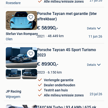
21 jul 26
Alle milieu/emissie zones
Roeselare
Porsche Taycan met garantie (btw
aftrekbaar)
Bewaren
in
€ 58.990,-
Details
Mijn
Stefan Van Rompaey
Favorieten
48.449
km
2021
11 jun 26
Olen
Porsche Taycan 4S Sport Turismo
2023
Bewaren
in
€ 89.900,-
Details
Mijn
Favorieten
6.150
km
2023
Verlengde garantie
Dealer onderhouden
Testrit aan huis
JP Racing
23 jul 26
Alle milieu/emissie zones
Wijnegem
TAYCAN Turbo | 93.4 kWh | 625 pk