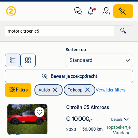
Auto's
Sorteer op
Alle afstanden…
Bewaar je zoekopdracht
Filters
Auto's
Te koop
Verwijder filters
Citroën C5 Aircross
Bewaren
€ 10.000,-
Details
in
Laurent 2
Topzoekertje
Mijn
156.000
km
2020
Vandaag
Beloeil
Favorieten