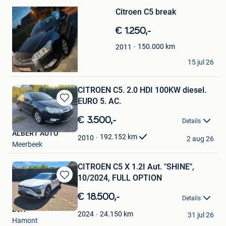
Mijn
Citroen C5 break
Favorieten
€ 1.250,-
150.000
km
2011
Lovely
15 jul 26
Waarschoot
CITROEN C5. 2.0 HDI 100KW diesel.
EURO 5. AC.
Bewaren
in
€ 3.500,-
Details
Mijn
ALBERT AUTO
Favorieten
192.152
km
2010
2 aug 26
Meerbeek
CITROEN C5 X 1.2I Aut. "SHINE",
10/2024, FULL OPTION
Bewaren
in
€ 18.500,-
Details
Mijn
Bert
Favorieten
24.150
km
2024
31 jul 26
Hamont