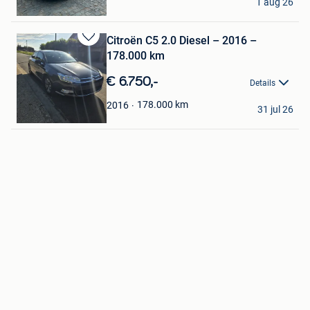
1 aug 26
Sint-Niklaas
Citroën C5 2.0 Diesel – 2016 –
Bewaren
178.000 km
in
Mijn
€ 6.750,-
Details
Favorieten
Fk motors
178.000
km
2016
31 jul 26
Harelbeke
Bewaren
in