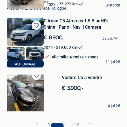
Peugeot Schyns Awans
Mijn
75.277
km
2023
Gisteren
Awans+ Partie De Grace-Hollogne
Favorieten
Citroën C5 Aircross 1.5 BlueHDi
Shine | Pano | Navi | Camera
Bewaren
in
€ 8.900,-
Details
Mijn
Favorieten
219.000
km
2020
Alle milieu/emissie zones
Onur Cars
11 jul 26
AUTOMAAT
Oostakker
Voiture C5 à vendre
Bewaren
in
€ 3.900,-
Mijn
Favorieten
Lili
4 jul 26
Anderlecht