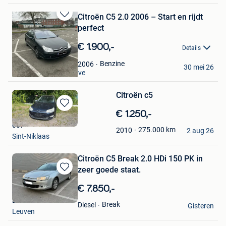
Citroën C5 2.0 2006 – Start en rijdt
Bewaren
perfect
in
Mijn
€ 1.900,-
Details
Favorieten
Alexandre
Benzine
2006
30 mei 26
Iddergem + Deel Ninove
Citroën c5
Bewaren
€ 1.250,-
in
007
275.000
km
2010
Mijn
2 aug 26
Sint-Niklaas
Favorieten
Citroën C5 Break 2.0 HDi 150 PK in
zeer goede staat.
Bewaren
in
€ 7.850,-
Mijn
El-S-BE
Favorieten
Break
Diesel
Gisteren
Leuven