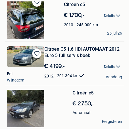
Citroen c5
Bewaren
in
€ 1.700,-
Details
Mijn
Favorieten
245.000
km
2010
Ahmed Alshaer
26 jul 26
Zwijndrecht
Citroen C5 1.6 HDi AUTOMAAT 2012
Euro 5 full servis boek
Bewaren
in
€ 4.199,-
Details
Mijn
Eni
Favorieten
201.394
km
2012
Vandaag
Wijnegem
Bewaren
Citroën c5
in
Mijn
€ 2.750,-
Favorieten
Automaat
M-G-CARS
Eergisteren
Mons