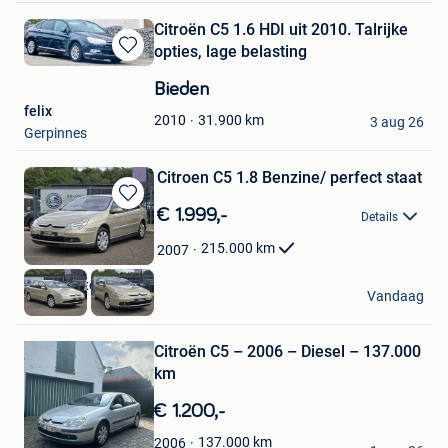
Citroën C5 1.6 HDI uit 2010. Talrijke
opties, lage belasting
Bewaren
in
Bieden
Mijn
felix
Favorieten
31.900
km
2010
3 aug 26
Gerpinnes
Citroen C5 1.8 Benzine/ perfect staat
Bewaren
€ 1.999,-
Details
in
Mijn
215.000
km
2007
Favorieten
genkerautocenter
Vandaag
Genk
Bewaren
Citroën C5 – 2006 – Diesel – 137.000
in
Mijn
km
Favorieten
€ 1.200,-
Hatim.R
137.000
km
2006