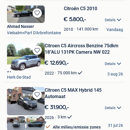
Citroën C5 2010
Bewaren
€ 5.800,-
Details
in
Ahmad Nasser
Mijn
141.000
km
2010
Vandaag
Vielsalm+Part D'Arbrefontaine
Favorieten
Citroen C5 Aircross Benzine 75dkm
18"ALU 131PK Camera NW 022
Bewaren
in
€ 12.690,-
Details
Mijn
JT
Favorieten
75.000
km
2022
3 aug 26
Herk-De-Stad
Citroen C5 MAX Hybrid 145
Automaat
Bewaren
in
€ 31.900,-
Details
Mijn
Favorieten
3
km
2026
Garage Vandenborne
31 jul 26
Alle milieu/emissie zones
Nieuwerkerken