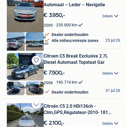
Bewaren
Automaat – Leder – Navigatie
in
Mijn
€ 3.950,-
Details
Favorieten
235.000
km
2009
Dealer onderhouden
Garage van Hozeham
25 jul 26
Alle milieu/emissie zones
Mechelen-Aan-De-Maas
Citroen C5 Break Exclusive 2.7L
Diesel Automaat Topstaat Gar
Bewaren
in
€ 7.500,-
Details
Mijn
Favorieten
190.774
km
2008
B&G Motors
31 jul 26
Dealer onderhouden
Turnhout
Citroën C5 2.0 HDi136ch -
Bewaren
Clim,GPS,Régulateur-2010- 181
in
000km
Mijn
€ 2.100,-
Details
Favorieten