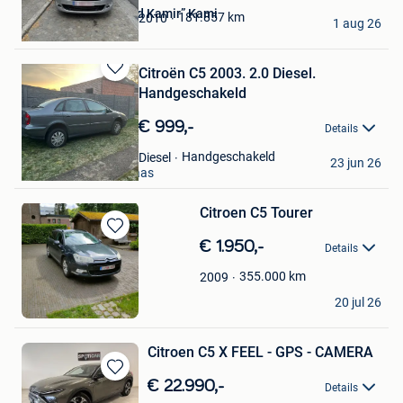
Mohamed “Mohamed Kamir” Kami
181.857
km
2010
1 aug 26
Jumet
Citroën C5 2003. 2.0 Diesel.
Bewaren
Handgeschakeld
in
Mijn
€ 999,-
Details
Favorieten
Hus
Handgeschakeld
Diesel
23 jun 26
Mechelen-Aan-De-Maas
Citroen C5 Tourer
Bewaren
€ 1.950,-
Details
in
Mijn
355.000
km
2009
Favorieten
Jeroen
20 jul 26
Olen
Citroen C5 X FEEL - GPS - CAMERA
Bewaren
€ 22.990,-
Details
in