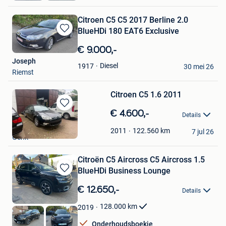
Citroen C5 C5 2017 Berline 2.0
BlueHDi 180 EAT6 Exclusive
Bewaren
in
€ 9.000,-
Mijn
Joseph
Favorieten
Diesel
1917
30 mei 26
Riemst
Citroen C5 1.6 2011
Bewaren
€ 4.600,-
Details
in
Mpower58
Mijn
122.560
km
2011
7 jul 26
Genk
Favorieten
Citroën C5 Aircross C5 Aircross 1.5
BlueHDi Business Lounge
Bewaren
in
€ 12.650,-
Details
Mijn
Favorieten
128.000
km
2019
Onderhoudsboekje