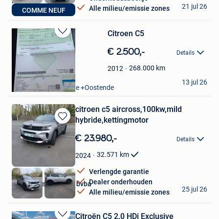
Nico
21 jul 26
Alle milieu/emissie zones
COMME NEUF
Dilbeek
Citroen C5
Bewaren
in
€ 2.500,-
Details
Mijn
Favorieten
268.000
km
2012
joanna
13 jul 26
Oostende Zandvoorde +Oostende
citroen c5 aircross,100kw,mild
hybride,kettingmotor
Bewaren
in
€ 23.980,-
Details
Mijn
Favorieten
32.571
km
2024
Verlengde garantie
Dealer onderhouden
autohandel vermote bvba
25 jul 26
Alle milieu/emissie zones
Wevelgem
Citroën C5 2.0 HDi Exclusive