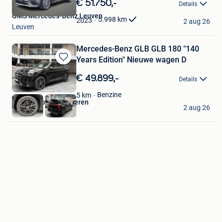
€ 51.750,-
Details
Mijn
GMS Mercedes-Benz Leuven
Favorieten
5.998
km
2023
2 aug 26
Leuven
Mercedes-Benz GLB GLB 180 "140
Years Edition" Nieuwe wagen D
Bewaren
in
€ 49.899,-
Details
Mijn
Favorieten
Benzine
5
km
Claes & Zonen Tongeren
2 aug 26
Tongeren