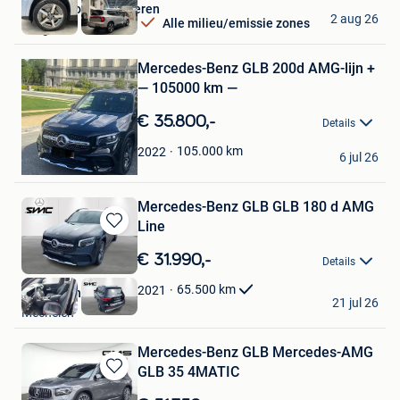
Claes & Zonen Tongeren
2 aug 26
Alle milieu/emissie zones
Tongeren
Bewaren
in
Mijn
Mercedes-Benz GLB 200d AMG-lijn +
Favorieten
— 105000 km —
€ 35.800,-
Details
trklimo
105.000
km
2022
6 jul 26
Schepdaal
Mercedes-Benz GLB GLB 180 d AMG
Line
Bewaren
in
€ 31.990,-
Details
Mijn
Favorieten
65.500
km
2021
SMC Mechelen
21 jul 26
Mechelen
Mercedes-Benz GLB Mercedes-AMG
GLB 35 4MATIC
Bewaren
in