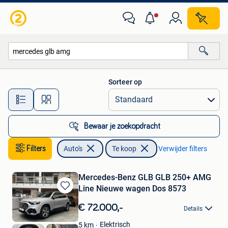
Auto's
Sorteer op
Alle afstanden…
Bewaar je zoekopdracht
Filters
Auto's
Te koop
Verwijder filters
Mercedes-Benz GLB GLB 250+ AMG
Line Nieuwe wagen Dos 8573
Bewaren
in
€ 72.000,-
Details
Mijn
Favorieten
Elektrisch
5
km