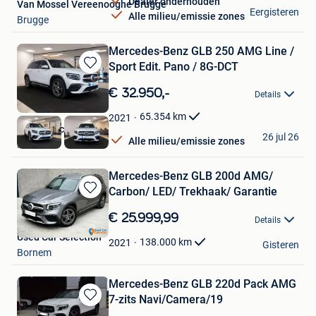
Dealer onderhouden
Van Mossel Vereenooghe Brugge
Eergisteren
Alle milieu/emissie zones
Brugge
Mercedes-Benz GLB 250 AMG Line /
Sport Edit. Pano / 8G-DCT
Bewaren
in
€ 32.950,-
Details
Mijn
Favorieten
65.354
km
2021
B&Y Autocenter
26 jul 26
Alle milieu/emissie zones
Kermt
Mercedes-Benz GLB 200d AMG/
Carbon/ LED/ Trekhaak/ Garantie
Bewaren
in
€ 25.999,99
Details
Mijn
Used Car Selection
Favorieten
138.000
km
2021
Gisteren
Bornem
Mercedes-Benz GLB 220d Pack AMG
7-zits Navi/Camera/19
Bewaren