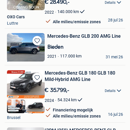
in
€ 28.490,-
Details
Mijn
Favorieten
140.000
km
2022
OXO Cars
28 jul 26
Alle milieu/emissie zones
Luttre
Mercedes-Benz GLB 200 AMG Line
Bewaren
Bieden
in
Aliali
117.000
km
2021
Mijn
31 mei 26
Leuven
Favorieten
Mercedes-Benz GLB 180 GLB 180
Mild-Hybrid AMG Line
Bewaren
in
€ 35.799,-
Details
Mijn
Favorieten
54.324
km
2024
Financiering mogelijk
Autohero België
16 jul 26
Alle milieu/emissie zones
Brussel