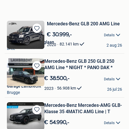
Mercedes-Benz GLB 200 AMG Line
Bewaren
€ 30.999,-
Details
in
Groep Jam Bree Bruglaan
Mijn
82.141
km
2020
2 aug 26
Bree
Favorieten
Mercedes-Benz GLB 250 GLB 250
AMG Line * NIGHT * PANO DAK *
Bewaren
in
€ 38.500,-
Details
Mijn
Garage Lambrecht
Favorieten
56.908
km
2023
26 jul 26
Brugge
Mercedes-Benz Mercedes-AMG GLB-
Klasse 35 4MATIC AMG Line | T
Bewaren
in
€ 54.990,-
Details
Mijn