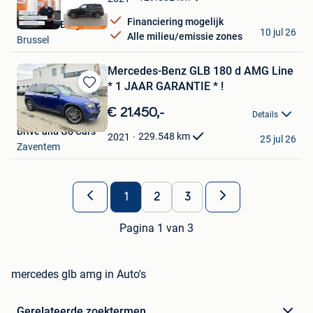
Financiering mogelijk
Autohero België
10 jul 26
Alle milieu/emissie zones
Brussel
Mercedes-Benz GLB 180 d AMG Line
* 1 JAAR GARANTIE * !
Bewaren
in
€ 21.450,-
Details
Mijn
Drive and Go Cars
Favorieten
229.548
km
2021
25 jul 26
Zaventem
1
2
3
Pagina 1 van 3
mercedes glb amg in Auto's
Gerelateerde zoektermen