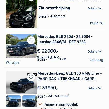
Bewaren
in
Zie omschrijving
Details
Mijn
Favorieten
Automaat
Diesel
Bogdan
13 jun 26
Etterbeek
Mercedes GLB 220d - 22.900€ -
Leasing 884€/M - REF 9338
Bewaren
in
€ 22.900,-
Details
Mijn
MAXITRUCK FINANCE & LEASE NV
Favorieten
121.170
km
2022
Vandaag
Waregem
Mercedes-Benz GLB 180 AMG Line +
PANO DAK + TREKHAAK + CARPL
Bewaren
in
€ 39.950,-
Details
Mijn
Favorieten
34.750
km
2024
Financiering mogelijk