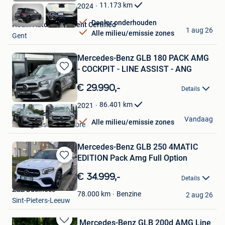
Favorieten
11.173
km
2024
Dealer onderhouden
Hedin Automotive Gent Certified
1 aug 26
Alle milieu/emissie zones
Gent
Mercedes-Benz GLB 180 PACK AMG
- COCKPIT - LINE ASSIST - ANG
Bewaren
in
€ 29.990,-
Details
Mijn
Favorieten
86.401
km
2021
World Cars SRL
Vandaag
Alle milieu/emissie zones
Montignies-Sur-Sambre
Mercedes-Benz GLB 250 4MATIC
EDITION Pack Amg Full Option
Bewaren
in
€ 34.999,-
Details
Mijn
Z&Z Business
Favorieten
Benzine
78.000
km
2 aug 26
Sint-Pieters-Leeuw
Mercedes-Benz GLB 200d AMG Line