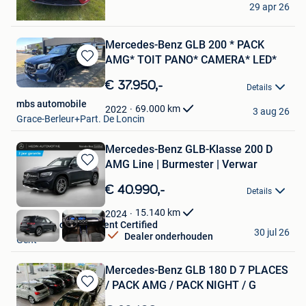
29 apr 26
Merksem
Mercedes-Benz GLB 200 * PACK
AMG* TOIT PANO* CAMERA* LED*
Bewaren
in
€ 37.950,-
Details
Mijn
mbs automobile
Favorieten
69.000
km
2022
3 aug 26
Grace-Berleur+Part. De Loncin
Mercedes-Benz GLB-Klasse 200 D
AMG Line | Burmester | Verwar
Bewaren
in
€ 40.990,-
Details
Mijn
Favorieten
15.140
km
2024
Hedin Automotive Gent Certified
30 jul 26
Dealer onderhouden
Gent
Mercedes-Benz GLB 180 D 7 PLACES
/ PACK AMG / PACK NIGHT / G
Bewaren