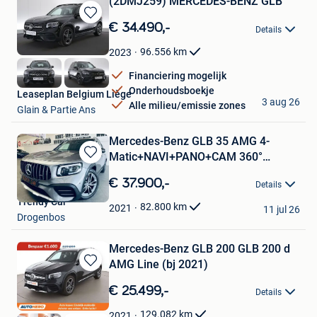
(2DMJ259) MERCEDES-BENZ GLB
Bewaren
€ 34.490,-
Details
in
Mijn
96.556
km
2023
Favorieten
Financiering mogelijk
Onderhoudsboekje
Leaseplan Belgium Liège
3 aug 26
Alle milieu/emissie zones
Glain & Partie Ans
Mercedes-Benz GLB 35 AMG 4-
Matic+NAVI+PANO+CAM 360°
Bewaren
+CARNET+
in
€ 37.900,-
Details
Mijn
Trendy Car
Favorieten
82.800
km
2021
11 jul 26
Drogenbos
Mercedes-Benz GLB 200 GLB 200 d
AMG Line (bj 2021)
Bewaren
in
€ 25.499,-
Details
Mijn
Favorieten
129.082
km
2021