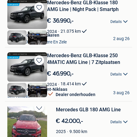
Mercedes-Benz GLB-Klasse 180
AMG Line | Night Pack | Smartph
Bewaren
in
€ 36.990,-
Details
Mijn
Favorieten
21.075
km
2024
Hedin Automotive Lokeren
2 aug 26
Lokeren+Deel Overmere En Zele
Mercedes-Benz GLB-Klasse 250
4MATIC AMG Line | 7 Zitplaatsen
Bewaren
in
€ 46.990,-
Details
Mijn
Favorieten
18.414
km
2024
Hedin Automotive Sint-Niklaas
3 aug 26
Dealer onderhouden
Sint-Niklaas
Mercedes GLB 180 AMG Line
Bewaren
in
€ 42.000,-
Details
Mijn
Favorieten
9.500
km
2025
caglar cercinli