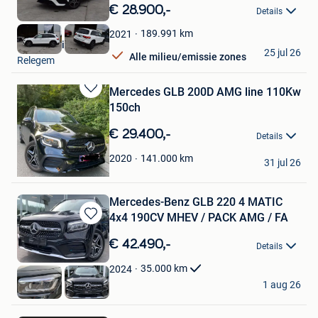
in
€ 28.900,-
Details
Mijn
Favorieten
189.991
km
2021
CAR Solutions
25 jul 26
Alle milieu/emissie zones
Relegem
Mercedes GLB 200D AMG line 110Kw
Bewaren
150ch
in
Mijn
€ 29.400,-
Details
Favorieten
vabo
141.000
km
2020
31 jul 26
Mouscron
Mercedes-Benz GLB 220 4 MATIC
4x4 190CV MHEV / PACK AMG / FA
Bewaren
in
€ 42.490,-
Details
Mijn
Favorieten
35.000
km
2024
OXO Cars
1 aug 26
Luttre