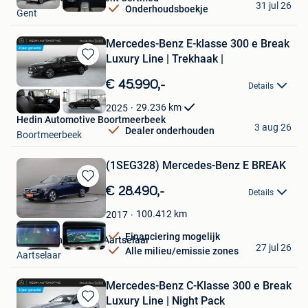
31 jul 26
Onderhoudsboekje
Gent
Mercedes-Benz E-klasse 300 e Break
Luxury Line | Trekhaak |
Bewaren
in
€ 45.990,-
Details
Mijn
Favorieten
29.236
km
2025
Hedin Automotive Boortmeerbeek
3 aug 26
Dealer onderhouden
Boortmeerbeek
(1SEG328) Mercedes-Benz E BREAK
Bewaren
€ 28.490,-
Details
in
Mijn
100.412
km
2017
Favorieten
Financiering mogelijk
Leaseplan Belgium Aartselaar
27 jul 26
Alle milieu/emissie zones
Aartselaar
Mercedes-Benz C-Klasse 300 e Break
Luxury Line | Night Pack