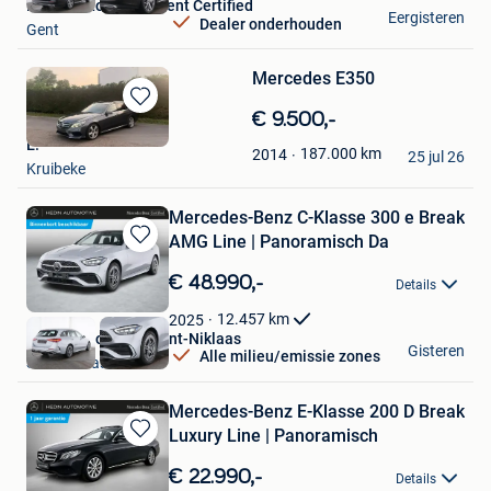
Hedin Automotive Gent Certified
Eergisteren
Dealer onderhouden
Gent
Mercedes E350
Bewaren
€ 9.500,-
in
E.
187.000
km
2014
Mijn
25 jul 26
Kruibeke
Favorieten
Mercedes-Benz C-Klasse 300 e Break
AMG Line | Panoramisch Da
Bewaren
in
€ 48.990,-
Details
Mijn
Favorieten
12.457
km
2025
Hedin Automotive Sint-Niklaas
Gisteren
Alle milieu/emissie zones
Sint-Niklaas
Mercedes-Benz E-Klasse 200 D Break
Luxury Line | Panoramisch
Bewaren
in
€ 22.990,-
Details
Mijn