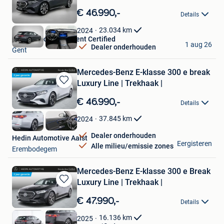
Bewaren
in
€ 46.990,-
Details
Mijn
Favorieten
23.034
km
2024
Hedin Automotive Gent Certified
1 aug 26
Dealer onderhouden
Gent
Mercedes-Benz E-klasse 300 e break
Luxury Line | Trekhaak |
Bewaren
in
€ 46.990,-
Details
Mijn
Favorieten
37.845
km
2024
Dealer onderhouden
Hedin Automotive Aalst
Eergisteren
Alle milieu/emissie zones
Erembodegem
Mercedes-Benz E-klasse 300 e Break
Luxury Line | Trekhaak |
Bewaren
in
€ 47.990,-
Details
Mijn
Favorieten
16.136
km
2025