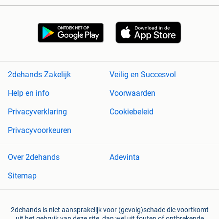
2dehands Zakelijk
Veilig en Succesvol
Help en info
Voorwaarden
Privacyverklaring
Cookiebeleid
Privacyvoorkeuren
Over 2dehands
Adevinta
Sitemap
2dehands is niet aansprakelijk voor (gevolg)schade die voortkomt
uit het gebruik van deze site, dan wel uit fouten of ontbrekende