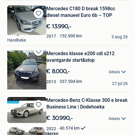
Mercedes C180 D break 1598cc
diesel manueel Euro 6b – TOP
Bewaren
in
€ 13.990,-
Mijn
Garage De Poorter
Favorieten
152.900
km
2017
3 aug 26
Harelbeke
Mercedes klasse e200 cdi s212
Bewaren
avantgarde start&stop
in
Mijn
€ 8.000,-
Details
Favorieten
julien
337.504
km
2013
27 jul 26
Hensies
Mercedes-Benz C-Klasse 300 e break
Business Line | Dodehoeka
Bewaren
in
€ 30.990,-
Details
Mijn
Favorieten
40.574
km
2022
Hedin Automotive Lokeren