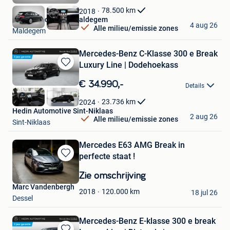
Favorieten
78.500
km
2018
Hedin Automotive Maldegem
4 aug 26
Alle milieu/emissie zones
Maldegem
Mercedes-Benz C-Klasse 300 e Break
Luxury Line | Dodehoekass
Bewaren
in
€ 34.990,-
Details
Mijn
Favorieten
23.736
km
2024
Hedin Automotive Sint-Niklaas
2 aug 26
Alle milieu/emissie zones
Sint-Niklaas
Mercedes E63 AMG Break in
perfecte staat !
Bewaren
in
Zie omschrijving
Mijn
Marc Vandenbergh
Favorieten
120.000
km
2018
18 jul 26
Dessel
Mercedes-Benz E-klasse 300 e break