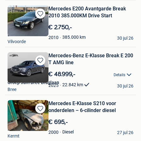
Mercedes E200 Avantgarde Break
2010 385.000KM Drive Start
Bewaren
in
€ 2.750,-
Mijn
EGO-CARS
Favorieten
385.000
km
2010
30 jul 26
Vilvoorde
Mercedes-Benz E-Klasse Break E 200
T AMG line
Bewaren
in
€ 48.999,-
Details
Mijn
Groep Jam Bree Bruglaan
Favorieten
22.842
km
2025
30 jul 26
Bree
Mercedes E-Klasse S210 voor
onderdelen – 6-cilinder diesel
Bewaren
in
€ 695,-
Mijn
Humbert
Favorieten
Diesel
2000
27 jul 26
Kermt