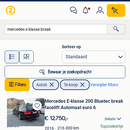
Auto's
Sorteer op
Alle afstanden…
Bewaar je zoekopdracht
Filters
Auto's
Te koop
Verwijder filters
Mercedes E-klasse 200 Bluetec break
facelift Automaat euro 6
Bewaren
in
€ 12.750,-
Details
Mijn
Dorien
Topzoekertje
Favorieten
216.000
km
2016