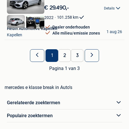
Bewaren
in
€ 29.490,-
Details
Mijn
Favorieten
101.258
km
2022
Dealer onderhouden
Hedin Automotive Kapellen
1 aug 26
Alle milieu/emissie zones
Kapellen
1
2
3
Pagina 1 van 3
mercedes e klasse break in Auto's
Gerelateerde zoektermen
Populaire zoektermen