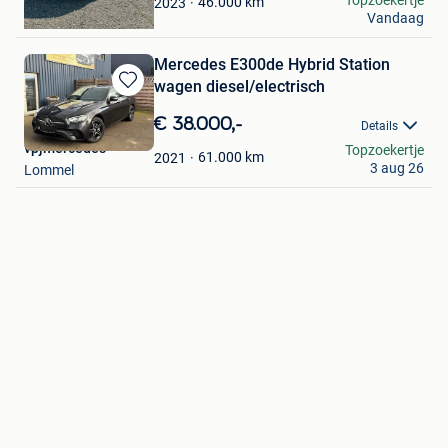
46.000
km
2023
Vandaag
Geel
Mercedes E300de Hybrid Station
wagen diesel/electrisch
Bewaren
in
€ 38.000,-
Details
Mijn
vpjmercedes
Topzoekertje
Favorieten
61.000
km
2021
3 aug 26
Lommel