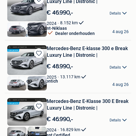
Luxury Line | Distronic |
Bewaren
in
€ 46.990,-
Details
Mijn
Favorieten
8.152
km
2024
Hedin Automotive Sint-Niklaas
4 aug 26
Dealer onderhouden
Sint-Niklaas
Mercedes-Benz E-klasse 300 e Break
Luxury Line | Distronic |
Bewaren
in
€ 48.990,-
Details
Mijn
Favorieten
13.117
km
2025
Hedin Automotive Kontich
4 aug 26
Kontich
Mercedes-Benz E-Klasse 300 E Break
Luxury Line | Distronic |
Bewaren
in
€ 46.990,-
Details
Mijn
Favorieten
16.829
km
2024
Hedin Automotive Gent Certified