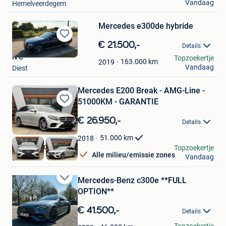
Vandaag
Hemelveerdegem
Mercedes e300de hybride
Bewaren
€ 21.500,-
Details
in
N C
Topzoekertje
Mijn
163.000
km
2019
Vandaag
Diest
Favorieten
Mercedes E200 Break - AMG-Line -
51000KM - GARANTIE
Bewaren
in
€ 26.950,-
Details
Mijn
Favorieten
51.000
km
2018
VD Auto Lommel
Topzoekertje
Alle milieu/emissie zones
Vandaag
Lommel
Mercedes-Benz c300e **FULL
Bewaren
OPTION**
in
Mijn
€ 41.500,-
Details
Favorieten
Kevin Bens
Topzoekertje