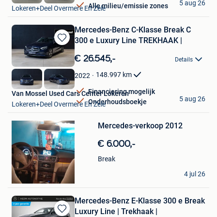
5 aug 26
Alle milieu/emissie zones
Lokeren+Deel Overmere En Zele
Mercedes-Benz C-Klasse Break C
300 e Luxury Line TREKHAAK |
Bewaren
in
€ 26.545,-
Details
Mijn
Favorieten
148.997
km
2022
Financiering mogelijk
Van Mossel Used Cars Center Lokeren
5 aug 26
Onderhoudsboekje
Lokeren+Deel Overmere En Zele
Bewaren
Mercedes-verkoop 2012
in
Mijn
€ 6.000,-
Favorieten
Break
Hakim Louhout
4 jul 26
Dampremy
Mercedes-Benz E-Klasse 300 e Break
Luxury Line | Trekhaak |