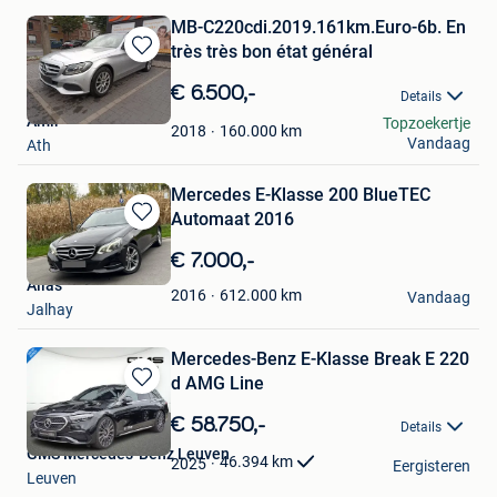
MB-C220cdi.2019.161km.Euro-6b. En
très très bon état général
Bewaren
in
€ 6.500,-
Details
Mijn
Amir
Topzoekertje
Favorieten
160.000
km
2018
Vandaag
Ath
Mercedes E-Klasse 200 BlueTEC
Automaat 2016
Bewaren
in
€ 7.000,-
Mijn
Alias
Favorieten
612.000
km
2016
Vandaag
Jalhay
Mercedes-Benz E-Klasse Break E 220
d AMG Line
Bewaren
in
€ 58.750,-
Details
Mijn
GMS Mercedes-Benz Leuven
Favorieten
46.394
km
2025
Eergisteren
Leuven