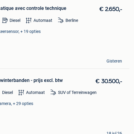
atique avec controle technique
€ 2.650,-
Diesel
Automaat
Berline
keersensor, + 19 opties
Gisteren
interbanden - prijs excl. btw
€ 30.500,-
Diesel
Automaat
SUV of Terreinwagen
amera, + 29 opties
18 jul 26