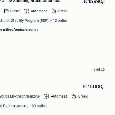
G line Shooting Brake Automaat
€ 15.990,-
Diesel
Automaat
Break
ctronic Stability Program (ESP), + 12 opties
le milieu/emissie zones
9 jul 26
€ 16.000,-
ybride Elektrisch/Benzine
Automaat
Break
ol, Parkeercamera, + 39 opties