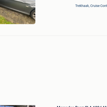
Mijn
Trekhaak, Cruise Contr
Favorieten
Bewaren
in