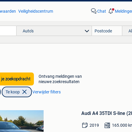
waarden
Veiligheidscentrum
Chat
Meldinge
Auto's
A
Ontvang meldingen van
 je zoekopdracht
nieuwe zoekresultaten
Te koop
Verwijder filters
Bewaren
in
Audi A4 35TDI S-line (
Mijn
Favorieten
2019
165.000
k