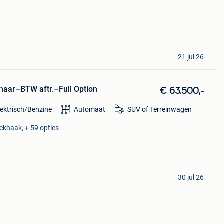
21 jul 26
aar–BTW aftr.–Full Option
€ 63.500,-
lektrisch/Benzine
Automaat
SUV of Terreinwagen
rekhaak, + 59 opties
30 jul 26