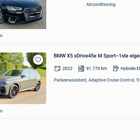
Airconditioning
em
BMW X5 xDrive45e M Sport–1ste eigen
Bewaren
2022
91.770
km
Hybride E
in
Mijn
Parkeerassistent, Adaptive Cruise Control, T
Favorieten
em