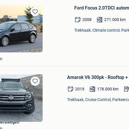
Ford Focus 2.0TDCI autom
Bewaren
2008
271.000
km
in
Mijn
Trekhaak, Climate control, Par
Favorieten
em
Amarok V6 300pk - Rooftop + w
Bewaren
2019
178.000
km
in
Mijn
Trekhaak, Cruise Control, Parkeerc
Favorieten
dersteegen
em