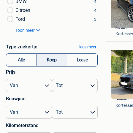
BMW
4
Citroën
4
Ford
3
Adam
Toon meer
Kortess
Type zoekertje
lees meer
Alle
Koop
Lease
Prijs
Bouwjaar
DANNY
Kortess
Kilometerstand