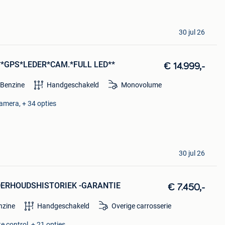
30 jul 26
 **GPS*LEDER*CAM.*FULL LED**
€ 14.999,-
Benzine
Handgeschakeld
Monovolume
amera, + 34 opties
30 jul 26
 ONDERHOUDSHISTORIEK -GARANTIE
€ 7.450,-
nzine
Handgeschakeld
Overige carrosserie
e control, + 21 opties