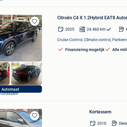
Citroën C4 X 1.2Hybrid EAT8 Aut
Bewaren
2025
24.460
km
in
Mijn
Cruise Control, Climate control, Parkeer
Favorieten
Financiering mogelijk
Alle mi
Garage Cremers
Automaat
Kortessem
Kortessem
Bewaren
2010
Dies
in