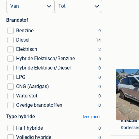
Brandstof
Benzine
9
Diesel
14
Elektrisch
2
Hybride Elektrisch/Benzine
5
Hybride Elektrisch/Diesel
0
LPG
0
CNG (Aardgas)
0
Waterstof
0
Overige brandstoffen
0
Type hybride
lees meer
ARMANI
Kortess
Half hybride
0
Volledig hybride
0