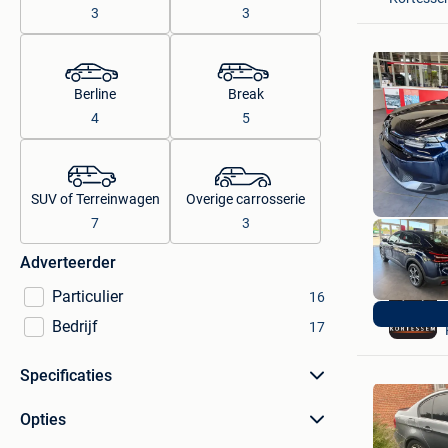
3
3
Berline
Break
4
5
SUV of Terreinwagen
Overige carrosserie
7
3
Adverteerder
Particulier
16
Bedrijf
17
Specificaties
Opties