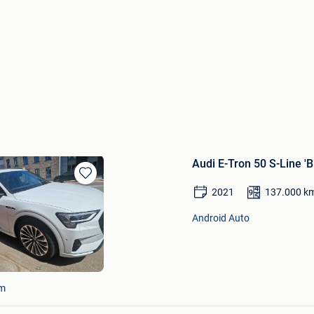
Audi E-Tron 50 S-Line 'B
Bewaren
2021
137.000
k
in
Mijn
Android Auto
Favorieten
em