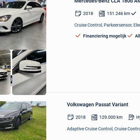
Mercedes-Benz CLA 180d AM
Mijn
Favorieten
2018
151.246
km
Cruise Control, Parkeersensor, Ele
Financiering mogelijk
Al
Garage Cremers
pdracht klant
Kortessem
Bewaren
in
Volkswagen Passat Variant
Mijn
Favorieten
2018
129.000
km
H
Adaptive Cruise Control, Cruise Contr