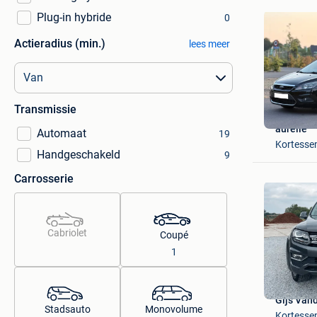
Plug-in hybride
0
Actieradius (min.)
lees meer
Transmissie
aurelie
Automaat
19
Kortess
Handgeschakeld
9
Carrosserie
Cabriolet
Coupé
1
Gijs Van
Stadsauto
Monovolume
Kortess