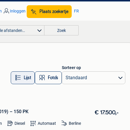
n
Inloggen
FR
Plaats zoekertje
lle afstanden…
Zoek
Sorteer op
Lijst
Foto’s
2019) – 150 PK
€ 17.500,-
m
Diesel
Automaat
Berline