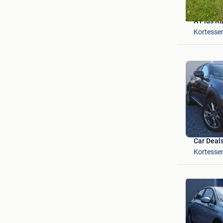
A Plus R
Kortess
Car Deal
Kortess