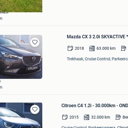
amen
em
Mazda CX 3 2.0i SKYACTIVE
Bewaren
2018
63.000
km
in
Mijn
Trekhaak, Cruise Control, Parkeerc
Favorieten
s
em
Citroen C4 1.2i - 30.000km -
Bewaren
2015
32.000
km
Be
in
Mijn
Cruise Control, Parkeercamera, Climat