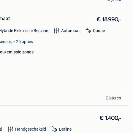
omaat
€ 18.990,-
Hybride Elektrisch/Benzine
Automaat
Coupé
sensor, + 25 opties
lieu/emissie zones
Gisteren
€ 1.400,-
el
Handgeschakeld
Berline