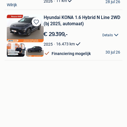
11
km
2026
28 jul 26
Wilrijk
Hyundai KONA 1.6 Hybrid N Line 2WD
(bj 2025, automaat)
Bewaren
in
€ 29.399,-
Details
Mijn
Favorieten
16.473
km
2025
Autohero België
30 jul 26
Financiering mogelijk
Brussel