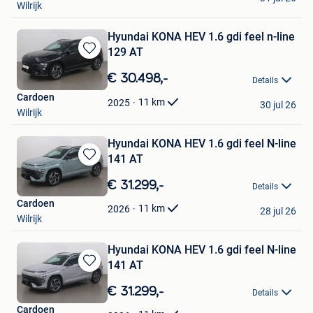
Wilrijk
Hyundai KONA HEV 1.6 gdi feel n-line
129 AT
Bewaren
in
€ 30.498,-
Details
Mijn
Cardoen
Favorieten
11
km
2025
30 jul 26
Wilrijk
Hyundai KONA HEV 1.6 gdi feel N-line
141 AT
Bewaren
in
€ 31.299,-
Details
Mijn
Cardoen
Favorieten
11
km
2026
28 jul 26
Wilrijk
Hyundai KONA HEV 1.6 gdi feel N-line
141 AT
Bewaren
in
€ 31.299,-
Details
Mijn
Cardoen
Favorieten