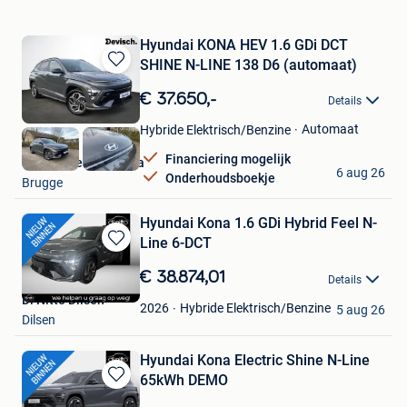
Hyundai KONA HEV 1.6 GDi DCT
SHINE N-LINE 138 D6 (automaat)
Bewaren
in
€ 37.650,-
Details
Mijn
Favorieten
Automaat
Hybride Elektrisch/Benzine
Financiering mogelijk
Garage Devisch Bvba
6 aug 26
Onderhoudsboekje
Brugge
Hyundai Kona 1.6 GDi Hybrid Feel N-
Line 6-DCT
Bewaren
in
€ 38.874,01
Details
Mijn
Di Nitto Dilsen
Favorieten
Hybride Elektrisch/Benzine
2026
5 aug 26
Dilsen
Hyundai Kona Electric Shine N-Line
65kWh DEMO
Bewaren