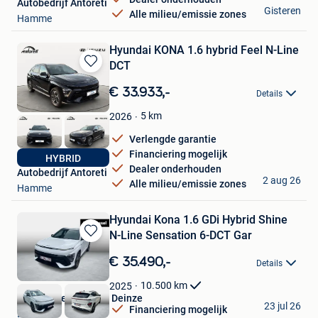
Autobedrijf Antoreti
Gisteren
Alle milieu/emissie zones
Hamme
Hyundai KONA 1.6 hybrid Feel N-Line
DCT
Bewaren
in
€ 33.933,-
Details
Mijn
Favorieten
5
km
2026
Verlengde garantie
Financiering mogelijk
HYBRID
Dealer onderhouden
Autobedrijf Antoreti
2 aug 26
Alle milieu/emissie zones
Hamme
Hyundai Kona 1.6 GDi Hybrid Shine
N-Line Sensation 6-DCT Gar
Bewaren
in
€ 35.490,-
Details
Mijn
Favorieten
10.500
km
2025
Van Mossel Hyundai Deinze
23 jul 26
Financiering mogelijk
Deinze