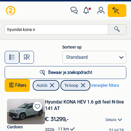
Auto's
Sorteer op
Alle afstanden…
Bewaar je zoekopdracht
Filters
Auto's
Te koop
Verwijder filters
Hyundai KONA HEV 1.6 gdi feel N-line
141 AT
Bewaren
in
€ 31.299,-
Details
Mijn
Cardoen
Favorieten
11
km
2026
31 jul 26