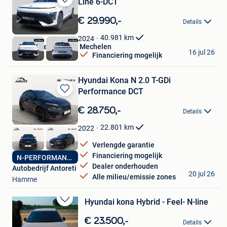
Line 6-DCT
Bewaren
in
€ 29.990,-
Details
Mijn
Favorieten
40.981
km
2024
Van Mossel Hyundai Mechelen
16 jul 26
Financiering mogelijk
Mechelen
Hyundai Kona N 2.0 T-GDi
Performance DCT
Bewaren
in
€ 28.750,-
Details
Mijn
Favorieten
22.801
km
2022
Verlengde garantie
Financiering mogelijk
N-PERFORMANCE
Dealer onderhouden
Autobedrijf Antoreti
20 jul 26
Alle milieu/emissie zones
Hamme
Hyundai kona Hybrid - Feel- N-line
Bewaren
in
€ 23.500,-
Details
Mijn