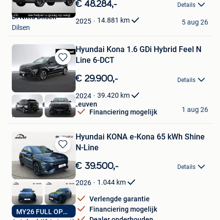
in
€ 48.284,-
Details
Mijn
Di Nitto Dilsen
Favorieten
14.881
km
2025
5 aug 26
Dilsen
Hyundai Kona 1.6 GDi Hybrid Feel N
Line 6-DCT
Bewaren
in
€ 29.900,-
Details
Mijn
Favorieten
39.420
km
2024
Van Mossel Citroen Leuven
1 aug 26
Financiering mogelijk
Herent
Hyundai KONA e-Kona 65 kWh Shine
N-Line
Bewaren
in
€ 39.500,-
Details
Mijn
Favorieten
1.044
km
2026
Verlengde garantie
Financiering mogelijk
MY26 FULL OPTION
Dealer onderhouden