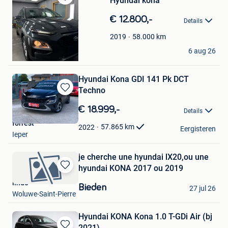
Hyundai kona
Bewaren
in
€ 12.800,-
Details
Mijn
Favorieten
58.000
km
2019
Nena van duysen
6 aug 26
Hamme
Hyundai Kona GDI 141 Pk DCT
Techno
Bewaren
in
€ 18.999,-
Details
Mijn
forrest
Favorieten
57.865
km
2022
Eergisteren
Ieper
je cherche une hyundai lX20,ou une
hyundai KONA 2017 ou 2019
Bewaren
lindo
in
Bieden
27 jul 26
Mijn
Woluwe-Saint-Pierre
Favorieten
Hyundai KONA Kona 1.0 T-GDi Air (bj
2021)