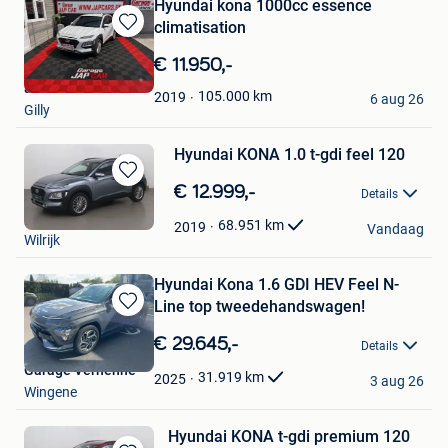
Hyundai kona 1000cc essence
climatisation
Bewaren
in
€ 11.950,-
Mijn
andre
Favorieten
105.000
km
2019
6 aug 26
Gilly
Hyundai KONA 1.0 t-gdi feel 120
Bewaren
€ 12.999,-
Details
in
Cardoen
Mijn
68.951
km
2019
Vandaag
Wilrijk
Favorieten
Hyundai Kona 1.6 GDI HEV Feel N-
Line top tweedehandswagen!
Bewaren
in
€ 29.645,-
Details
Mijn
Garage Verhenne
Favorieten
31.919
km
2025
3 aug 26
Wingene
Hyundai KONA t-gdi premium 120