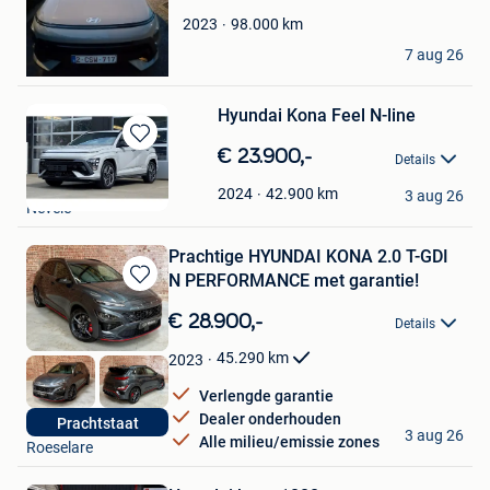
Favorieten
98.000
km
2023
C T
7 aug 26
Bocholt
Hyundai Kona Feel N-line
Bewaren
€ 23.900,-
Details
in
Garage Wille
Mijn
42.900
km
2024
3 aug 26
Nevele
Favorieten
Prachtige HYUNDAI KONA 2.0 T-GDI
N PERFORMANCE met garantie!
Bewaren
in
€ 28.900,-
Details
Mijn
Favorieten
45.290
km
2023
Verlengde garantie
Dealer onderhouden
Prachtstaat
Christof
3 aug 26
Alle milieu/emissie zones
Roeselare