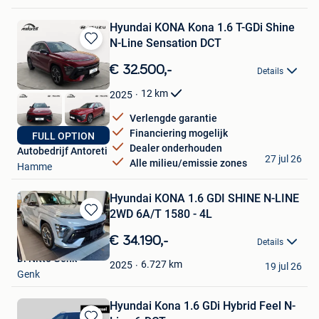
Hyundai KONA Kona 1.6 T-GDi Shine
N-Line Sensation DCT
Bewaren
in
€ 32.500,-
Details
Mijn
Favorieten
12
km
2025
Verlengde garantie
Financiering mogelijk
FULL OPTION
Dealer onderhouden
Autobedrijf Antoreti
27 jul 26
Alle milieu/emissie zones
Hamme
Hyundai KONA 1.6 GDI SHINE N-LINE
2WD 6A/T 1580 - 4L
Bewaren
in
€ 34.190,-
Details
Mijn
Di Nitto Genk
Favorieten
6.727
km
2025
19 jul 26
Genk
Hyundai Kona 1.6 GDi Hybrid Feel N-