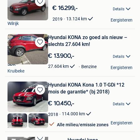
Bewaren
€ 16.299,-
Details
in
Cardoen
Mijn
13.124
km
2019
Eergisteren
Wilrijk
Favorieten
Hyundai KONA zo goed als nieuw –
slechts 27.604 km!
Bewaren
in
€ 13.900,-
Details
Mijn
SDR
Favorieten
27.604
km
Benzine
Eergisteren
Kruibeke
Hyundai KONA Kona 1.0 T-GDi *12
mois de garantie* (bj 2018)
Bewaren
in
€ 10.450,-
Details
Mijn
Favorieten
114.000
km
2018
E&L Cars
Eergisteren
Alle milieu/emissie zones
Herstal