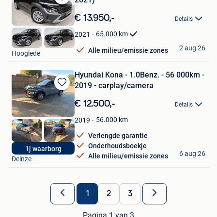
Bewaren
in
€ 13.950,-
Details
Mijn
Favorieten
65.000
km
2021
DP Auto
2 aug 26
Alle milieu/emissie zones
Hooglede
Hyundai Kona - 1.0Benz. - 56 000km -
2019 - carplay/camera
Bewaren
in
€ 12.500,-
Details
Mijn
Favorieten
56.000
km
2019
Verlengde garantie
Onderhoudsboekje
Emil
1j waarborg
6 aug 26
Alle milieu/emissie zones
Deinze
1
2
3
Pagina 1 van 3