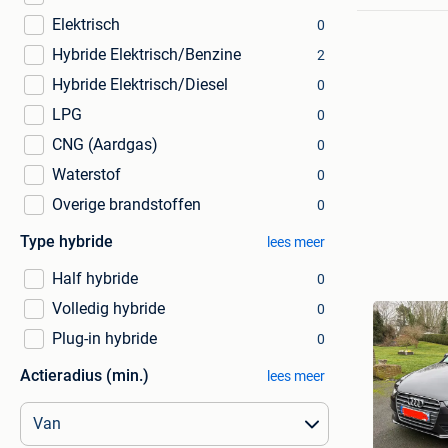
Elektrisch
0
Hybride Elektrisch/Benzine
2
Hybride Elektrisch/Diesel
0
LPG
0
CNG (Aardgas)
0
Waterstof
0
Overige brandstoffen
0
Type hybride
lees meer
Half hybride
0
Volledig hybride
0
Plug-in hybride
0
Actieradius (min.)
lees meer