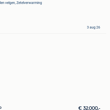
len velgen, Zetelverwarming
3 aug 26
o
€ 32.000,-