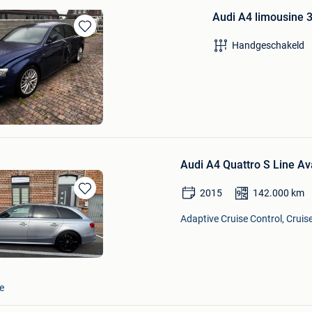
Audi A4 limousine 3x
Bewaren
Handgeschakeld
in
Mijn
Favorieten
Audi A4 Quattro S Line Av
2015
142.000
km
Bewaren
in
Adaptive Cruise Control, Cruise
Mijn
Favorieten
e
Bewaren