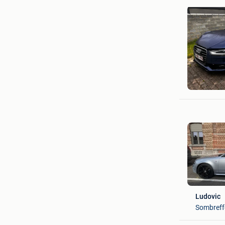
auto tino
Tubize
Ludovic
Sombreff