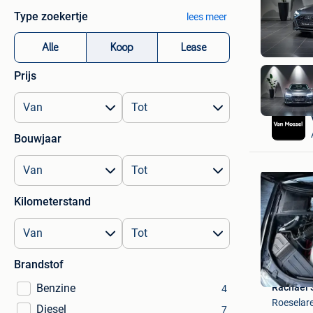
Type zoekertje
lees meer
Alle
Koop
Lease
Prijs
Bouwjaar
Kilometerstand
Brandstof
Benzine
Rachael S
4
Roeselar
Diesel
7