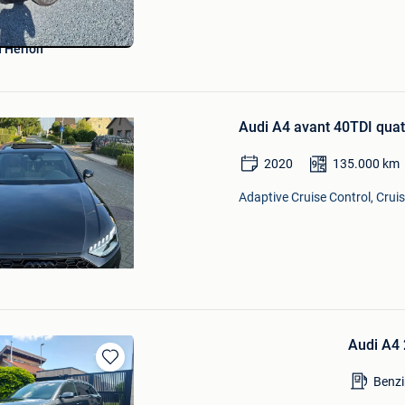
 Herion
Bewaren
in
Audi A4 avant 40TDI quatt
Mijn
Favorieten
2020
135.000
km
Adaptive Cruise Control, Crui
Audi A4 
Bewaren
Benzi
in