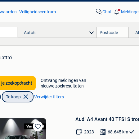
waarden
Veiligheidscentrum
Chat
Meldinge
Auto's
A
attro'
Ontvang meldingen van
 je zoekopdracht
nieuwe zoekresultaten
Te koop
Verwijder filters
Audi A4 Avant 40 TFSI S tron
2023
68.645
km
Bewaren
in