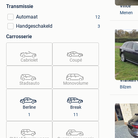
Vince
Transmissie
Menen
Automaat
12
Handgeschakeld
3
Carrosserie
Cabriolet
Coupé
Vranken 
Stadsauto
Monovolume
Bilzen
Berline
Break
1
11