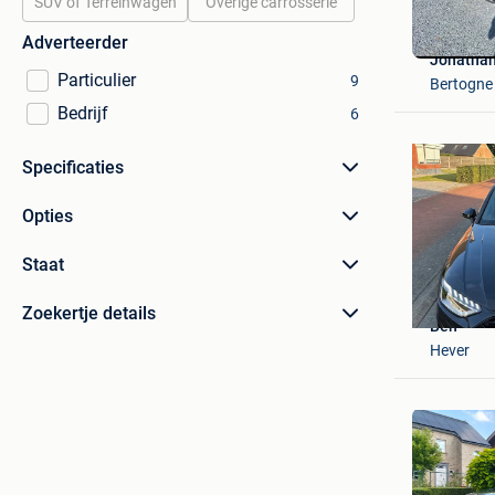
SUV of Terreinwagen
Overige carrosserie
Adverteerder
Jonathan
Particulier
9
Bertogne
Bedrijf
6
Specificaties
Opties
Staat
Zoekertje details
Ben
Hever