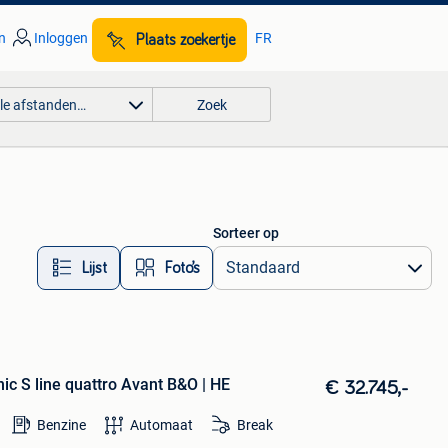
n
Inloggen
FR
Plaats zoekertje
lle afstanden…
Zoek
Sorteer op
Lijst
Foto’s
ic S line quattro Avant B&O | HE
€ 32.745,-
Benzine
Automaat
Break