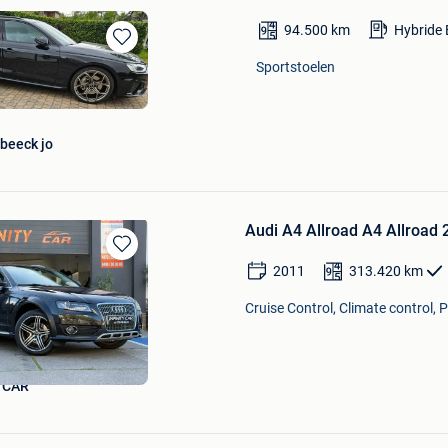
94.500
km
Hybride 
Bewaren
Sportstoelen
in
Mijn
Favorieten
beeck jo
Audi A4 Allroad A4 Allroad 2
Bewaren
2011
313.420
km
in
Mijn
Cruise Control, Climate control, 
Favorieten
 CAR