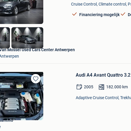
Cruise Control, Climate control, 
Mijn
Favorieten
Financiering mogelijk
D
Van Mossel Used Cars Center Antwerpen
Antwerpen
Audi A4 Avant Quattro 3.2
Bewaren
2005
182.000
km
in
Mijn
Adaptive Cruise Control, Trekha
Favorieten
antillo
e