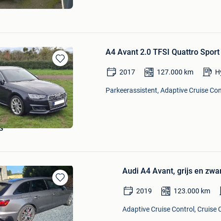
A4 Avant 2.0 TFSI Quattro Sport 
Bewaren
2017
127.000
km
H
in
Mijn
Parkeerassistent, Adaptive Cruise Cont
Favorieten
G
Audi A4 Avant, grijs en zwar
Bewaren
2019
123.000
km
in
Mijn
Adaptive Cruise Control, Cruise 
Favorieten