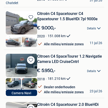
31 jul 26
Chatelet
Citroën C4 Spacetourer C4
Spacetourer 1.5 BlueHDi 7pl 9000e
Bewaren
in
€ 9.000,-
Details
Mijn
Favorieten
151.008
km
2020
PGN BV
11 jul 26
Alle milieu/emissie zones
Oosterzele
Citroen C4 SpaceTourer 1.2 Navigatie
Camera LED CruiseCntrl
Bewaren
in
€ 5.950,-
Details
Mijn
Favorieten
181.210
km
2018
Dealer onderhouden
Joker Cars
23 jul 26
Alle milieu/emissie zones
Camera Navi
Grimbergen
Citroën C4 Spacetourer 2.0 BlueHDi