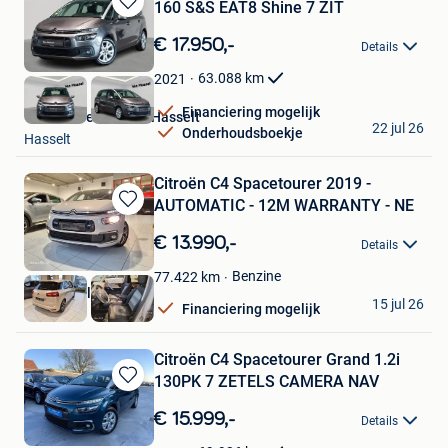
160 S&S EAT8 Shine 7 ZIT
Bewaren
in
€ 17.950,-
Details
Mijn
Favorieten
63.088
km
2021
Financiering mogelijk
Van Mossel Citroën Hasselt
22 jul 26
Onderhoudsboekje
Hasselt
Citroën C4 Spacetourer 2019 -
AUTOMATIC - 12M WARRANTY - NE
Bewaren
in
€ 13.990,-
Details
Mijn
Favorieten
Benzine
77.422
km
Carrect Vilvoorde
15 jul 26
Financiering mogelijk
Vilvoorde
Citroën C4 Spacetourer Grand 1.2i
130PK 7 ZETELS CAMERA NAV
Bewaren
in
€ 15.999,-
Details
Mijn
Favorieten