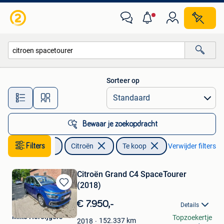
Citroën
Sorteer op
Alle afstanden…
Bewaar je zoekopdracht
Auto's
Filters
Citroën
Te koop
Verwijder filters
Citroën Grand C4 SpaceTourer
(2018)
Bewaren
in
€ 7.950,-
Details
Mijn
Mike Hereijgers
Topzoekertje
Favorieten
152.337
km
2018