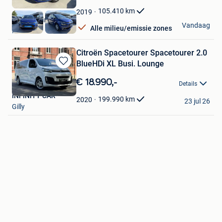
Mijn
Favorieten
105.410
km
2019
KGT Trading BV
Vandaag
Alle milieu/emissie zones
Ninove
Citroën Spacetourer Spacetourer 2.0
BlueHDi XL Busi. Lounge
Bewaren
in
€ 18.990,-
Details
Mijn
INFINITY CAR
Favorieten
199.990
km
2020
23 jul 26
Gilly