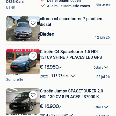
Dealer onderhouden
DS33-Cars
Gisteren
Alle milieu/emissie zones
Balen
citroen c4 spacetourer 7 plaatsen
diesel
Bewaren
in
Bieden
dhunché
Mijn
12 jun 26
Halleux
Favorieten
Citroën C4 Spacetourer 1.5 HDI
131CV SHINE 7 PLACES LED GPS
Bewaren
in
€ 13.950,-
Details
Mijn
Car Luxe
Favorieten
118.784
km
2022
25 jul 26
Sombreffe
Citroën Jumpy SPACETOURER 2.0
HDI 130 CV 8 PLACES ! 37000 K
Bewaren
in
€ 16.900,-
Details
Mijn
EXCLUSIVES CARS
Favorieten
37.000
km
2014