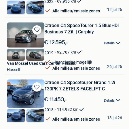
69.936
km
2022
KGT Trading BV
12 jul 26
Alle milieu/emissie zones
Ninove
Citroen C4 SpaceTourer 1.5 BlueHDI
Business 7 Zit. | Carplay
Bewaren
in
€ 12.595,-
Details
Mijn
Favorieten
92.787
km
2019
Financiering mogelijk
Van Mossel Used Cars Center Hasselt
26 jul 26
Alle milieu/emissie zones
Hasselt
Citroën C4 Spacetourer Grand 1.2i
130PK 7 ZETELS FACELIFT C
Bewaren
in
€ 11.450,-
Details
Mijn
Favorieten
114.982
km
2018
KGT Trading BV
13 jul 26
Alle milieu/emissie zones
Ninove