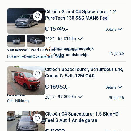
Citroën Grand C4 Spacetourer 1.2
PureTech 130 S&S MAN6 Feel
Bewaren
in
€ 15.745,-
Details
Mijn
Favorieten
65.316
km
2022
Financiering mogelijk
Van Mossel Used Cars Center Lokeren
13 jul 26
Onderhoudsboekje
Lokeren+Deel Overmere En Zele
Citroën SpaceTourer, Schuifdeur L/R,
Cruise C, 5zit, 12M GAR
Bewaren
in
€ 16.950,-
Details
Mijn
NAYCARS
Favorieten
99.000
km
2017
30 jul 26
Sint-Niklaas
Citroën C4 Spacetourer 1.5 BlueHDi
Feel S Aut 1 An de garan
Bewaren
in