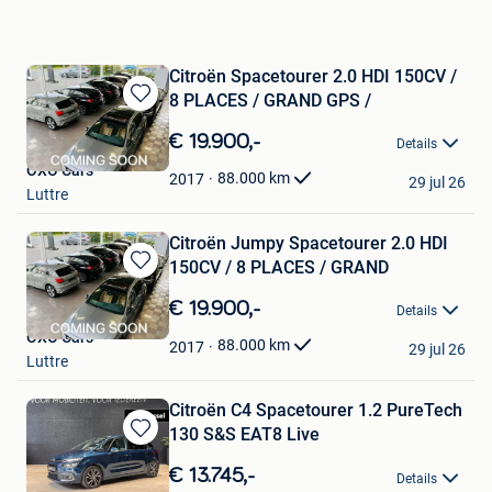
Citroën Spacetourer 2.0 HDI 150CV /
8 PLACES / GRAND GPS /
Bewaren
in
€ 19.900,-
Details
Mijn
OXO Cars
Favorieten
88.000
km
2017
29 jul 26
Luttre
Citroën Jumpy Spacetourer 2.0 HDI
150CV / 8 PLACES / GRAND
Bewaren
in
€ 19.900,-
Details
Mijn
OXO Cars
Favorieten
88.000
km
2017
29 jul 26
Luttre
Citroën C4 Spacetourer 1.2 PureTech
130 S&S EAT8 Live
Bewaren
in
€ 13.745,-
Details
Mijn