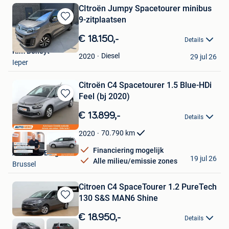
CItroën Jumpy Spacetourer minibus
9-zitplaatsen
Bewaren
in
€ 18.150,-
Details
Mijn
Kim Beheyt
Favorieten
Diesel
2020
29 jul 26
Ieper
Citroën C4 Spacetourer 1.5 Blue-HDi
Feel (bj 2020)
Bewaren
in
€ 13.899,-
Details
Mijn
Favorieten
70.790
km
2020
Financiering mogelijk
Autohero België
19 jul 26
Alle milieu/emissie zones
Brussel
Citroen C4 SpaceTourer 1.2 PureTech
130 S&S MAN6 Shine
Bewaren
in
€ 18.950,-
Details
Mijn