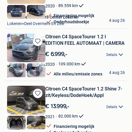
Favorieten
89.559
km
2020
Financiering mogelijk
Van Mossel Used Cars Center Lokeren
4 aug 26
Onderhoudsboekje
Lokeren+Deel Overmere En Zele
Citroen C4 SpaceTourer 1.2 I
EDITION FEEL AUTOMAAT | CAMERA
Bewaren
in
€ 6.999,-
Details
Mijn
Favorieten
109.000
km
2020
Deal & Drive Motors
4 aug 26
Alle milieu/emissie zones
Zaventem
Citroen C4 SpaceTourer 1.2 Shine 7-
zit/Keyless/DodeHoek/Appl
Bewaren
in
€ 13.999,-
Details
Mijn
Favorieten
82.000
km
2021
Financiering mogelijk