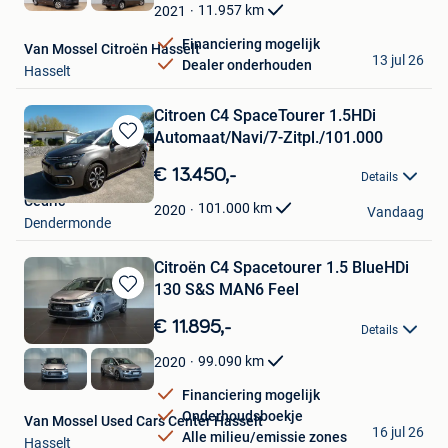
Favorieten
11.957
km
2021
Financiering mogelijk
Van Mossel Citroën Hasselt
13 jul 26
Dealer onderhouden
Hasselt
Citroen C4 SpaceTourer 1.5HDi
Automaat/Navi/7-Zitpl./101.000
Bewaren
in
€ 13.450,-
Details
Mijn
Cedric
Favorieten
101.000
km
2020
Vandaag
Dendermonde
Citroën C4 Spacetourer 1.5 BlueHDi
130 S&S MAN6 Feel
Bewaren
in
€ 11.895,-
Details
Mijn
Favorieten
99.090
km
2020
Financiering mogelijk
Onderhoudsboekje
Van Mossel Used Cars Center Hasselt
16 jul 26
Alle milieu/emissie zones
Hasselt