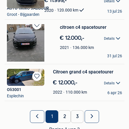
€ 11.999,-
Details
Mijn
AUTO-IMMO JABBOUR
Favorieten
120.000
km
2020
13 jul 26
Groot - Bijgaarden
citroen c4 spacetourer
Bewaren
in
€ 12.000,-
Details
Mijn
Favorieten
136.000
km
2021
frankie
31 jul 26
Westende
Citroen grand c4 spacetourer
Bewaren
€ 12.000,-
Details
in
Oli3001
Mijn
110.000
km
2022
6 apr 26
Esplechin
Favorieten
1
2
3