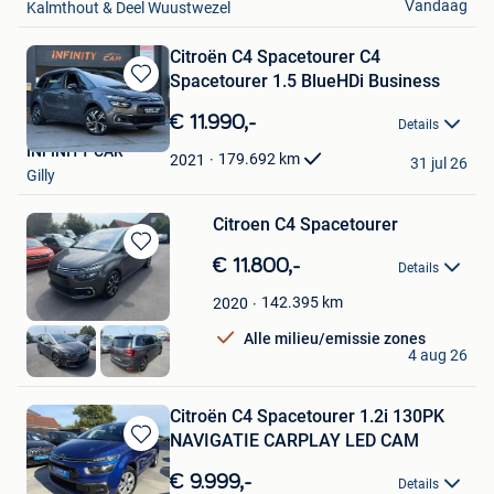
Vandaag
Kalmthout & Deel Wuustwezel
Citroën C4 Spacetourer C4
Spacetourer 1.5 BlueHDi Business
Bewaren
in
€ 11.990,-
Details
Mijn
INFINITY CAR
Favorieten
179.692
km
2021
31 jul 26
Gilly
Citroen C4 Spacetourer
Bewaren
€ 11.800,-
Details
in
Mijn
142.395
km
2020
Favorieten
Alle milieu/emissie zones
BK Cars
4 aug 26
Menen
Citroën C4 Spacetourer 1.2i 130PK
NAVIGATIE CARPLAY LED CAM
Bewaren
in
€ 9.999,-
Details