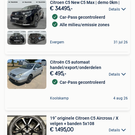
Citroen C5 New C5 Max | demo 0km |
€ 34.495,-
Details
Car-Pass gecontroleerd
Alle milieu/emissie zones
Evergem
31 jul 26
Citroën C5 automaat
handel/export/onderdelen
€ 495,-
Details
Car-Pass gecontroleerd
Koolskamp
4 aug 26
19” originele Citroen C5 Aircross / X
velgen + banden 5x108
€ 1.495,00
Details