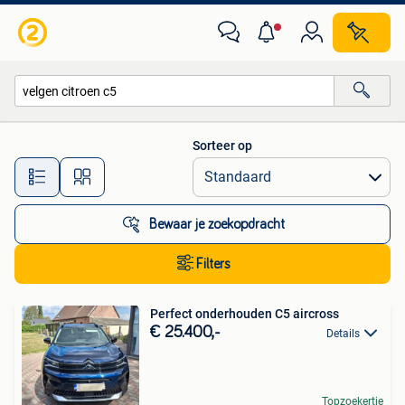
Alle categorieën…
Sorteer op
Alle afstanden…
Bewaar je zoekopdracht
Filters
Perfect onderhouden C5 aircross
€ 25.400,-
Details
Topzoekertje