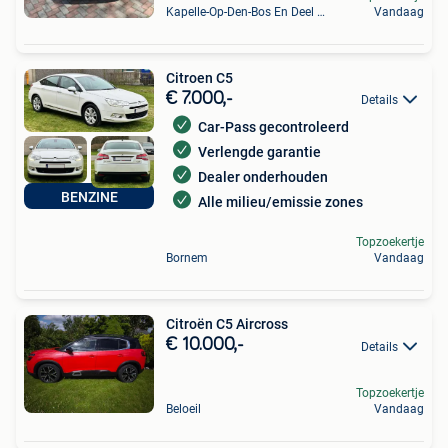
Kapelle-Op-Den-Bos En Deel Van Zemst
Vandaag
Citroen C5
€ 7.000,-
Details
Car-Pass gecontroleerd
Verlengde garantie
Dealer onderhouden
BENZINE
Alle milieu/emissie zones
Topzoekertje
Bornem
Vandaag
Citroën C5 Aircross
€ 10.000,-
Details
Topzoekertje
Beloeil
Vandaag