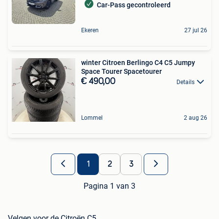
Car-Pass gecontroleerd
Ekeren
27 jul 26
winter Citroen Berlingo C4 C5 Jumpy
Space Tourer Spacetourer
€ 490,00
Details
Lommel
2 aug 26
1
2
3
Pagina 1 van 3
Velgen voor de Citroën C5