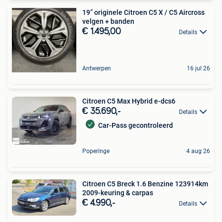
19” originele Citroen C5 X / C5 Aircross
velgen + banden
€ 1.495,00
Details
Antwerpen
16 jul 26
Citroen C5 Max Hybrid e-dcs6
€ 35.690,-
Details
Car-Pass gecontroleerd
Poperinge
4 aug 26
Citroen C5 Breck 1.6 Benzine 123914km
2009-keuring & carpas
€ 4.990,-
Details