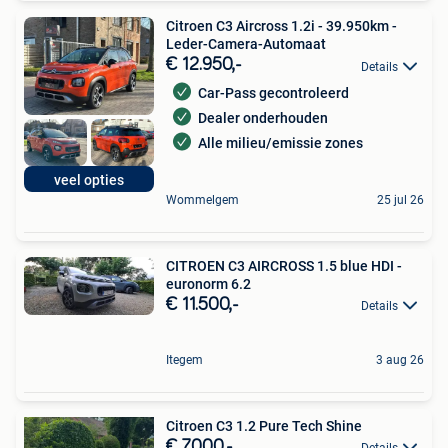
Citroen C3 Aircross 1.2i - 39.950km -
Leder-Camera-Automaat
€ 12.950,-
Details
Car-Pass gecontroleerd
Dealer onderhouden
Alle milieu/emissie zones
veel opties
Wommelgem
25 jul 26
CITROEN C3 AIRCROSS 1.5 blue HDI -
euronorm 6.2
€ 11.500,-
Details
Itegem
3 aug 26
Citroen C3 1.2 Pure Tech Shine
€ 7.000,-
Details