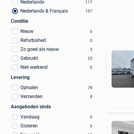
Nederlands
117
Nederlands & Français
157
Conditie
Nieuw
6
Refurbished
0
Zo goed als nieuw
3
Gebruikt
25
Niet werkend
0
Levering
Ophalen
78
Verzenden
8
Aangeboden sinds
Vandaag
0
Gisteren
6