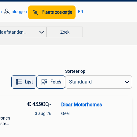
n
Inloggen
FR
Plaats zoekertje
lle afstanden…
Zoek
Sorteer op
Lijst
Foto’s
€ 43.900,-
Dicar Motorhomes
3 aug 26
Geel
sonen
uste
d en
84