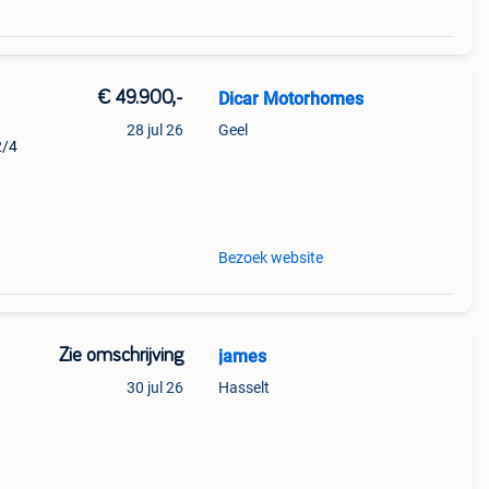
€ 49.900,-
Dicar Motorhomes
28 jul 26
Geel
2/4
js: €
Bezoek website
Zie omschrijving
james
30 jul 26
Hasselt