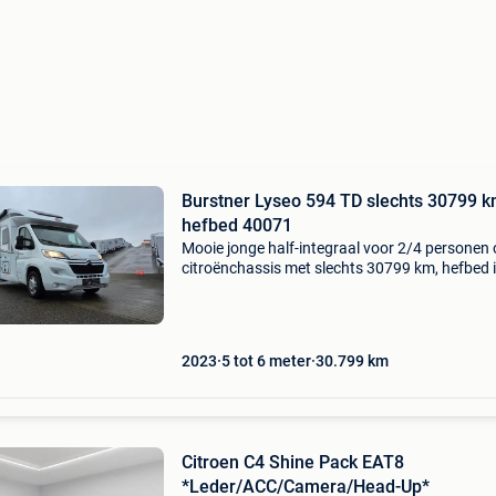
Burstner Lyseo 594 TD slechts 30799 
hefbed 40071
Mooie jonge half-integraal voor 2/4 personen
citroënchassis met slechts 30799 km, hefbed 
midden, goed uitgeruste keuken en aparte do
Burstner lyseo 594 td 40071 prijs: € 54.900
Opbouwt
2023
5 tot 6 meter
30.799
km
Citroen C4 Shine Pack EAT8
*Leder/ACC/Camera/Head-Up*