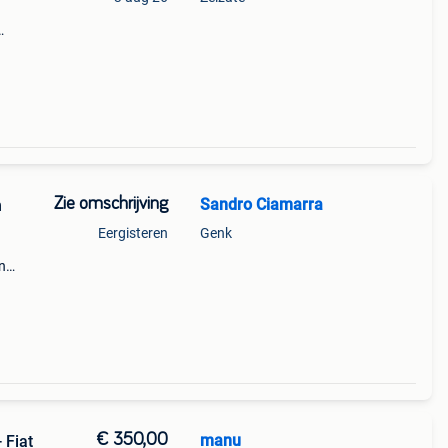
trol -
ect -
Zie omschrijving
Sandro Ciamarra
n
Eergisteren
Genk
n
€ 350,00
manu
 Fiat