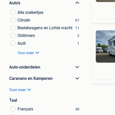
Auto's
Alle zoekertjes
Citroën
67
Bestelwagens en Lichte vracht
11
Oldtimers
2
Audi
1
Toon meer
Auto-onderdelen
Caravans en Kamperen
Toon meer
Taal
Français
40