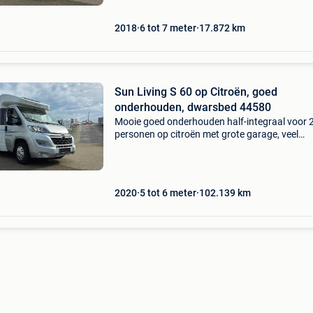
prijs:
2018
6 tot 7 meter
17.872
km
Sun Living S 60 op Citroën, goed
onderhouden, dwarsbed 44580
Mooie goed onderhouden half-integraal voor 
personen op citroën met grote garage, veel
lichtinval met het panoramisch dakvenster en
dwarsbed achteraan. Sun living s 60 44580 pri
49.900 Op
2020
5 tot 6 meter
102.139
km