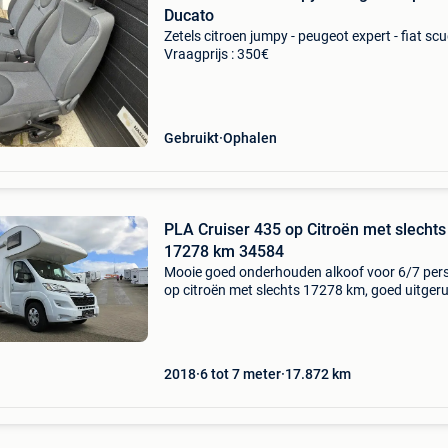
Ducato
Zetels citroen jumpy - peugeot expert - fiat sc
Vraagprijs : 350€
Gebruikt
Ophalen
PLA Cruiser 435 op Citroën met slechts
17278 km 34584
Mooie goed onderhouden alkoof voor 6/7 per
op citroën met slechts 17278 km, goed uitger
keuken, treinzit tot bed omvormbaar, alkoofbe
stapelbedden achteraan. Pla cruiser 435 345
prijs:
2018
6 tot 7 meter
17.872
km