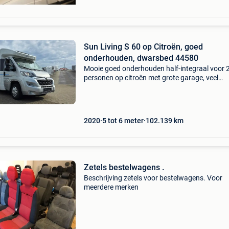
Sun Living S 60 op Citroën, goed
onderhouden, dwarsbed 44580
Mooie goed onderhouden half-integraal voor 
personen op citroën met grote garage, veel
lichtinval met het panoramisch dakvenster en
dwarsbed achteraan. Sun living s 60 44580 pri
49.900 Op
2020
5 tot 6 meter
102.139
km
Zetels bestelwagens .
Beschrijving zetels voor bestelwagens. Voor
meerdere merken