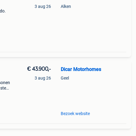
3 aug 26
Alken
udo.
€ 43.900,-
Dicar Motorhomes
3 aug 26
Geel
sonen
uste
d en
84
Bezoek website