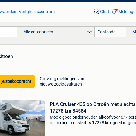
waarden
Veiligheidscentrum
Chat
Meldinge
Alle categorieën…
A
citroen'
Ontvang meldingen van
 je zoekopdracht
nieuwe zoekresultaten
PLA Cruiser 435 op Citroën met slechts
17278 km 34584
Mooie goed onderhouden alkoof voor 6/7 per
op citroën met slechts 17278 km, goed uitger
keuken, treinzit tot bed omvormbaar, alkoofbe
stapelbedden achteraan. Pla cruiser 435 345