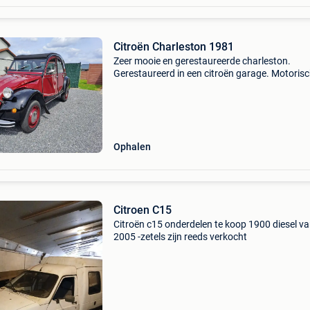
Citroën Charleston 1981
Zeer mooie en gerestaureerde charleston.
Gerestaureerd in een citroën garage. Motorisc
orde gezet. Zetel vertoond scheuren. Staat nu 
privé hal. Voor info 0476/495384
Ophalen
Citroen C15
Citroën c15 onderdelen te koop 1900 diesel v
2005 -zetels zijn reeds verkocht