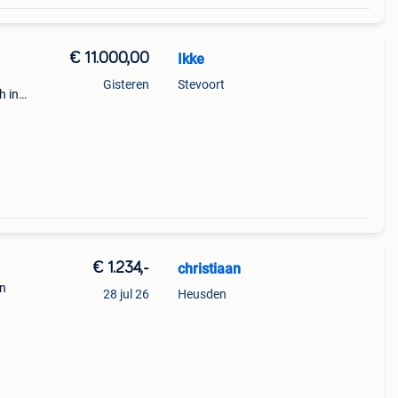
€ 11.000,00
Ikke
Gisteren
Stevoort
h in
in
€ 1.234,-
christiaan
an
28 jul 26
Heusden