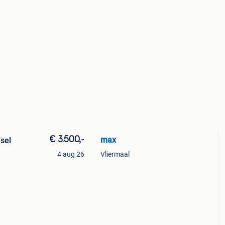
€ 3.500,-
max
sel
4 aug 26
Vliermaal
trol