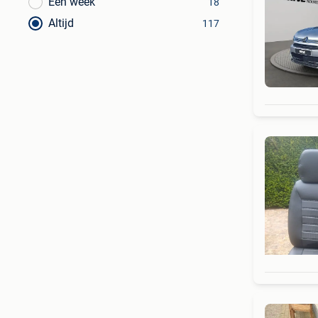
Een week
18
Altijd
117