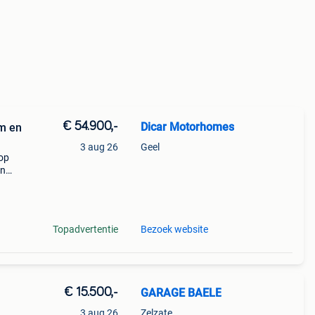
€ 54.900,-
Dicar Motorhomes
km en
3 aug 26
Geel
 op
in
uche.
Topadvertentie
Bezoek website
€ 15.500,-
GARAGE BAELE
3 aug 26
Zelzate