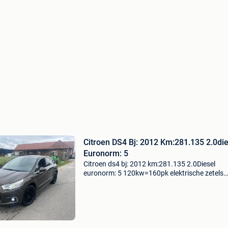
Citroen DS4 Bj: 2012 Km:281.135 2.0die
Euronorm: 5
Citroen ds4 bj: 2012 km:281.135 2.0Diesel
euronorm: 5 120kw=160pk elektrische zetels
verwarm de zetel parkeersensoren leder
navigatiesysteem airco mailtje stuur cruisecon
vier nieuwe injectors mee