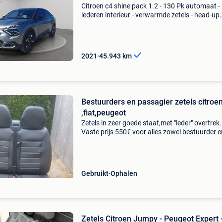
Citroen c4 shine pack 1.2 - 130 Pk automaat -
lederen interieur - verwarmde zetels - head-up
display - elektrische zetel - adaptieve cruise con
camera - automatische airco 2 zone - app conn
2021
45.943
km
Bestuurders en passagier zetels citroe
,fiat,peugeot
Zetels in zeer goede staat,met "leder" overtrek.
Vaste prijs 550€ voor alles zowel bestuurder e
passagiers zetels
Gebruikt
Ophalen
Zetels Citroen Jumpy - Peugeot Expert -