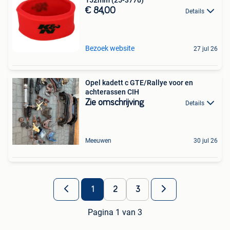
152mm (25-3770)
€ 84,00
Details
Bezoek website
27 jul 26
Opel kadett c GTE/Rallye voor en
achterassen CIH
Zie omschrijving
Details
Meeuwen
30 jul 26
1
2
3
Pagina 1 van 3