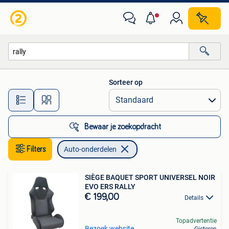
Auto-onderdelen
Sorteer op
Alle afstanden…
Bewaar je zoekopdracht
Filters
Auto-onderdelen
SIÈGE BAQUET SPORT UNIVERSEL NOIR
EVO ERS RALLY
€ 199,00
Details
Topadvertentie
Bezoek website
Gisteren