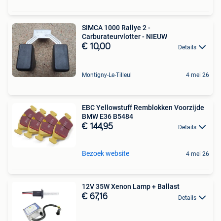
SIMCA 1000 Rallye 2 -
Carburateurvlotter - NIEUW
€ 10,00
Details
Montigny-Le-Tilleul
4 mei 26
EBC Yellowstuff Remblokken Voorzijde
BMW E36 B5484
€ 144,95
Details
Bezoek website
4 mei 26
12V 35W Xenon Lamp + Ballast
€ 67,16
Details