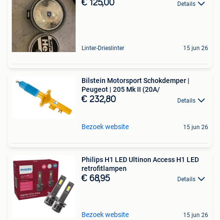
€ 125,00
Details
Linter-Drieslinter
15 jun 26
Bilstein Motorsport Schokdemper |
Peugeot | 205 Mk II (20A/
€ 232,80
Details
Bezoek website
15 jun 26
Philips H1 LED Ultinon Access H1 LED
retrofitlampen
€ 68,95
Details
Bezoek website
15 jun 26