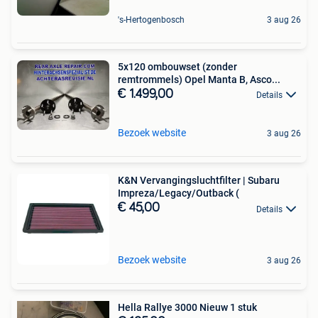
's-Hertogenbosch
3 aug 26
5x120 ombouwset (zonder
remtrommels) Opel Manta B, Asco...
€ 1.499,00
Details
Bezoek website
3 aug 26
K&N Vervangingsluchtfilter | Subaru
Impreza/Legacy/Outback (
€ 45,00
Details
Bezoek website
3 aug 26
Hella Rallye 3000 Nieuw 1 stuk