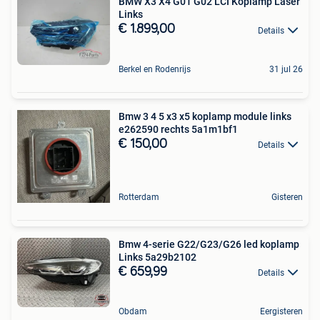
BMW X3 X4 G01 G02 LCI Koplamp Laser
Links
€ 1.899,00
Details
Berkel en Rodenrijs
31 jul 26
Bmw 3 4 5 x3 x5 koplamp module links
e262590 rechts 5a1m1bf1
€ 150,00
Details
Rotterdam
Gisteren
Bmw 4-serie G22/G23/G26 led koplamp
Links 5a29b2102
€ 659,99
Details
Obdam
Eergisteren