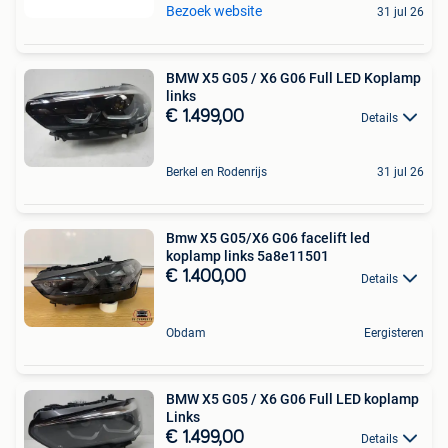
Bezoek website
31 jul 26
BMW X5 G05 / X6 G06 Full LED Koplamp
links
€ 1.499,00
Details
Berkel en Rodenrijs
31 jul 26
Bmw X5 G05/X6 G06 facelift led
koplamp links 5a8e11501
€ 1.400,00
Details
Obdam
Eergisteren
BMW X5 G05 / X6 G06 Full LED koplamp
Links
€ 1.499,00
Details