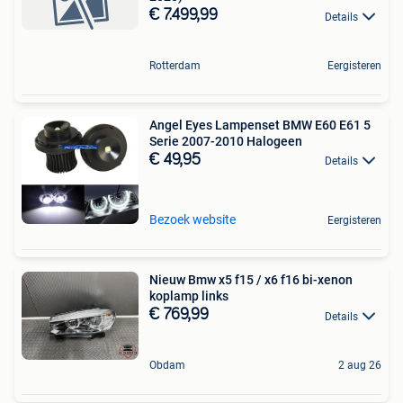
€ 7.499,99
Details
Rotterdam
Eergisteren
Angel Eyes Lampenset BMW E60 E61 5
Serie 2007-2010 Halogeen
€ 49,95
Details
Bezoek website
Eergisteren
Nieuw Bmw x5 f15 / x6 f16 bi-xenon
koplamp links
€ 769,99
Details
Obdam
2 aug 26