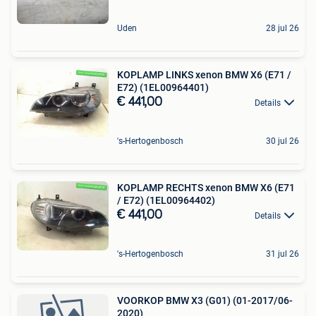
Uden
28 jul 26
KOPLAMP LINKS xenon BMW X6 (E71 /
E72) (1EL00964401)
€ 441,00
Details
's-Hertogenbosch
30 jul 26
KOPLAMP RECHTS xenon BMW X6 (E71
/ E72) (1EL00964402)
€ 441,00
Details
's-Hertogenbosch
31 jul 26
VOORKOP BMW X3 (G01) (01-2017/06-
2020)