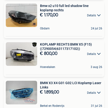
Bmw x2 u10 full led shadow line
koplamp rechts
€ 1.170,00
Details
Obdam
24 jul 26
KOPLAMP RECHTS BMW X5 (F15)
(|7290054|63117317102|)
€ 800,00
Details
Hoevelaken
3 aug 26
BMW X3 X4 G01 G02 LCI Koplamp Laser
Links
€ 1.899,00
Details
Berkel en Rodenrijs
31 jul 26