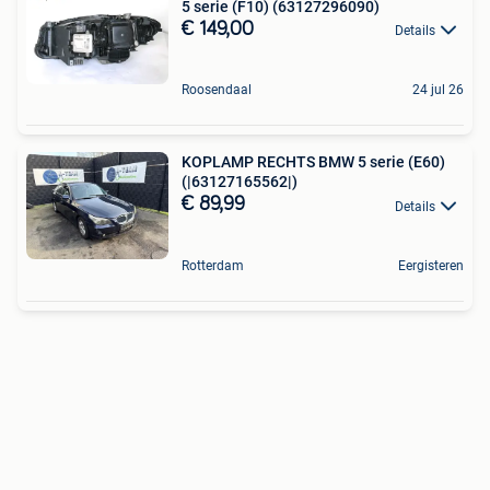
5 serie (F10) (63127296090)
€ 149,00
Details
Roosendaal
24 jul 26
KOPLAMP RECHTS BMW 5 serie (E60)
(|63127165562|)
€ 89,99
Details
Rotterdam
Eergisteren