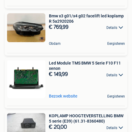
Bmw x3 g01/x4 g02 facelift led koplamp
R 5a2920206
€ 769,99
Details
Obdam
Eergisteren
Led Module TMS BMW 5 Serie F10 F11
xenon
€ 149,99
Details
Bezoek website
Eergisteren
KOPLAMP HOOGTEVERSTELLING BMW
5 serie (E39) (61.31-8360480)
€ 20,00
Details