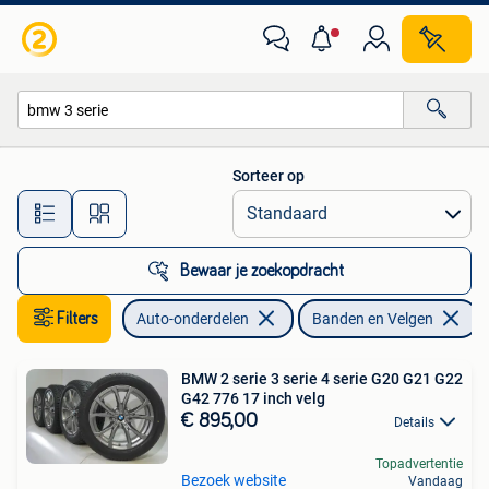
Banden en Velgen
Sorteer op
Alle afstanden…
Bewaar je zoekopdracht
Filters
Auto-onderdelen
Banden en Velgen
V
BMW 2 serie 3 serie 4 serie G20 G21 G22
G42 776 17 inch velg
€ 895,00
Details
Topadvertentie
Bezoek website
Vandaag