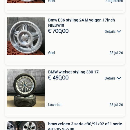
Geel
Eergisteren
Bmw E36 styling 24 M velgen 17inch
NIEUW!!!
€ 700,00
Details
Geel
28 jul 26
BMW wielset styling 380 17
€ 480,00
Details
Lochristi
28 jul 26
bmw velgen 3 serie e90/91/92 of 1 serie
e81/82/87/88