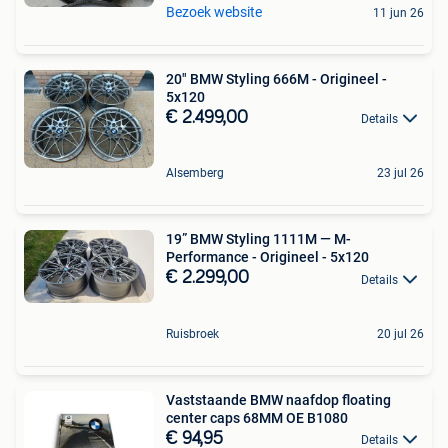
Bezoek website
11 jun 26
20" BMW Styling 666M - Origineel -
5x120
€ 2.499,00
Details
Alsemberg
23 jul 26
19” BMW Styling 1111M — M-
Performance - Origineel - 5x120
€ 2.299,00
Details
Ruisbroek
20 jul 26
Vaststaande BMW naafdop floating
center caps 68MM OE B1080
€ 94,95
Details