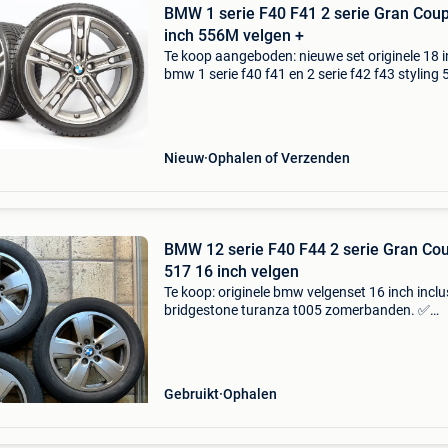
BMW 1 serie F40 F41 2 serie Gran Cou
inch 556M velgen +
Te koop aangeboden: nieuwe set originele 18 
bmw 1 serie f40 f41 en 2 serie f42 f43 styling
velgen met bridgestone blizzak lm-001 runflat
winterbanden. Deze velgen zijn geschikt voo
1 se
Nieuw
Ophalen of Verzenden
BMW 12 serie F40 F44 2 serie Gran Co
517 16 inch velgen
Te koop: originele bmw velgenset 16 inch inclu
bridgestone turanza t005 zomerbanden. ✅
Originele bmw velgen ✅ bandenmaat: 205/55
91w ✅ bridgestone turanza t005 zomerband
profiel bijna als
Gebruikt
Ophalen