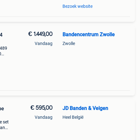
Bezoek website
€ 1.449,00
Bandencentrum Zwolle
44
Vandaag
Zwolle
 489
0
trol
ns
€ 595,00
JD Banden & Velgen
pe
Vandaag
Heel België
e set
ran
ip *
r bmw