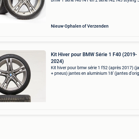
bmw 1 serie f40 f41 en 2 serie f42 f43 styling
velgen met bridgestone blizzak lm-001 runflat
winterbanden. Deze velgen zijn geschikt voo
1 se
Nieuw
Ophalen of Verzenden
Kit Hiver pour BMW Série 1 F40 (2019-
2024)
Kit hiver pour bmw série 1 f52 (après 2017) (j
+ pneus) jantes en aluminium 18' (jantes d'ori
bmw, pas de copies !) Avant et arrière : pneus
barum polaris 5 225/40 r18 vxl 92v m+s + c