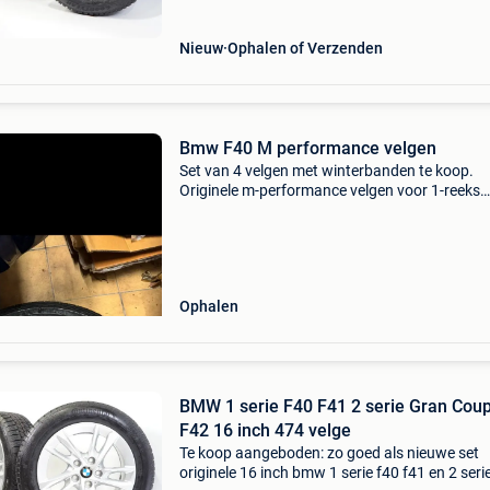
1
Nieuw
Ophalen of Verzenden
Bmw F40 M performance velgen
Set van 4 velgen met winterbanden te koop.
Originele m-performance velgen voor 1-reeks
18inch. Stonden onder bmw 128ti. Momentee
winterbanden op gemonteerd. 1 Band aan
vervanging toe (zie foto’s) de
Ophalen
BMW 1 serie F40 F41 2 serie Gran Cou
F42 16 inch 474 velge
Te koop aangeboden: zo goed als nieuwe set
originele 16 inch bmw 1 serie f40 f41 en 2 seri