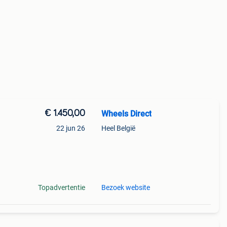
€ 1.450,00
Wheels Direct
22 jun 26
Heel België
chikt
ler
Topadvertentie
Bezoek website