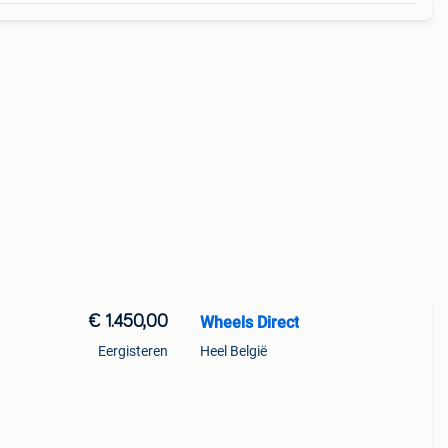
€ 1.450,00
Wheels Direct
Eergisteren
Heel België
chikt
ler