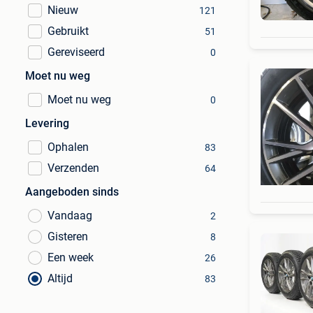
Nieuw
121
Gebruikt
51
Gereviseerd
0
Moet nu weg
Moet nu weg
0
Levering
Ophalen
83
Verzenden
64
Aangeboden sinds
Vandaag
2
Gisteren
8
Een week
26
Altijd
83