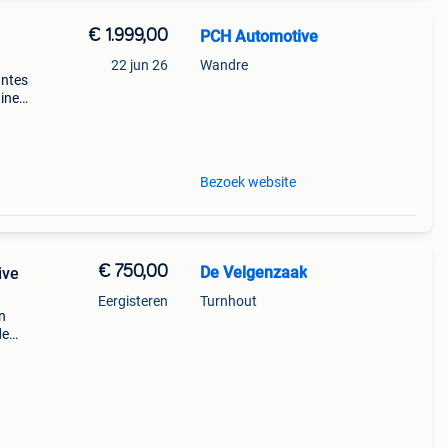
€ 1.999,00
PCH Automotive
22 jun 26
Wandre
antes
gine
Bezoek website
€ 750,00
De Velgenzaak
ive
Eergisteren
Turnhout
n
de
e f44