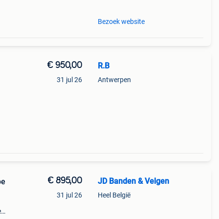
Bezoek website
€ 950,00
R.B
31 jul 26
Antwerpen
l
€ 895,00
JD Banden & Velgen
pe
31 jul 26
Heel België
e