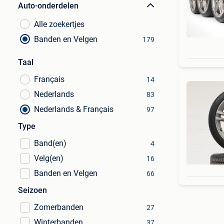
Auto-onderdelen
Alle zoekertjes
Banden en Velgen
179
Taal
Français
14
Nederlands
83
Nederlands & Français
97
Type
Band(en)
4
Velg(en)
16
Banden en Velgen
66
Seizoen
Zomerbanden
27
Winterbanden
37