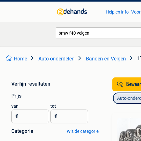
Help en info
Voor
1
Home
Auto-onderdelen
Banden en Velgen
Verfijn resultaten
Bewaar
Prijs
Auto-onderd
van
tot
€
€
Categorie
Wis de categorie