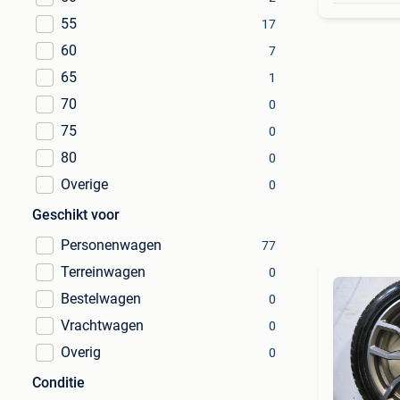
55
17
60
7
65
1
70
0
75
0
80
0
Overige
0
Geschikt voor
Personenwagen
77
Terreinwagen
0
Bestelwagen
0
Vrachtwagen
0
Overig
0
Conditie