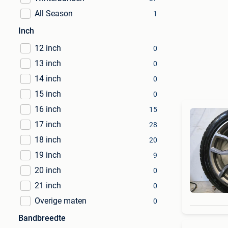
All Season
1
Inch
12 inch
0
13 inch
0
14 inch
0
15 inch
0
16 inch
15
17 inch
28
18 inch
20
19 inch
9
20 inch
0
21 inch
0
Overige maten
0
Bandbreedte