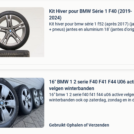
Kit Hiver pour BMW Série 1 F40 (2019-
2024)
Kit hiver pour bmw série 1 f52 (après 2017) (j
+ pneus) jantes en aluminium 18' (jantes d'ori
bmw, pas de copies !) Avant et arrière : pneus
barum polaris 5 225/40 r18 vxl 92v m+s + c
16" BMW 1 2 serie F40 F41 F44 U06 act
velgen winterbanden
16" bmw 1 2 serie f40 f41 f44 u06 active velge
winterbanden ook op zaterdag, zondag en in 
avond uren te bereiken! 0031624867726 Set
originele 16 inch bmw 1-serie f40 f41 en 2 seri
en 2 s
Gebruikt
Ophalen of Verzenden