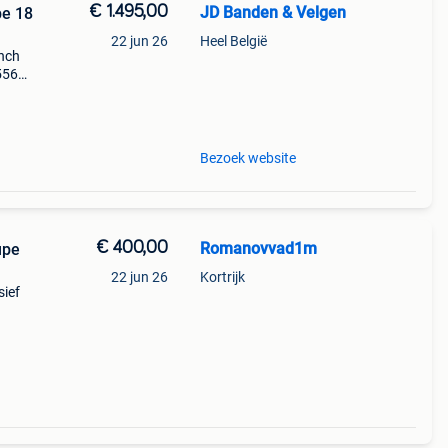
€ 1.495,00
JD Banden & Velgen
pe 18
22 jun 26
Heel België
inch
 556m
r bmw
Bezoek website
€ 400,00
Romanovvad1m
upe
22 jun 26
Kortrijk
sief
 r16
en ✅