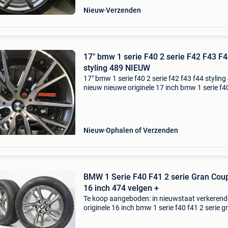
Nieuw
Verzenden
17" bmw 1 serie F40 2 serie F42 F43 F
styling 489 NIEUW
17" bmw 1 serie f40 2 serie f42 f43 f44 styling
nieuw nieuwe originele 17 inch bmw 1 serie f4
styling 489 y-spaak velgen met pirelli snowcon
serie 3 winter 210 winterbanden met tpms se
Nieuw
Ophalen of Verzenden
BMW 1 Serie F40 F41 2 serie Gran Cou
16 inch 474 velgen +
Te koop aangeboden: in nieuwstaat verkerend
originele 16 inch bmw 1 serie f40 f41 2 serie g
coupe styling 474 velgen met goodyear ultragr
winterbanden. Deze velgen zijn geschikt voo