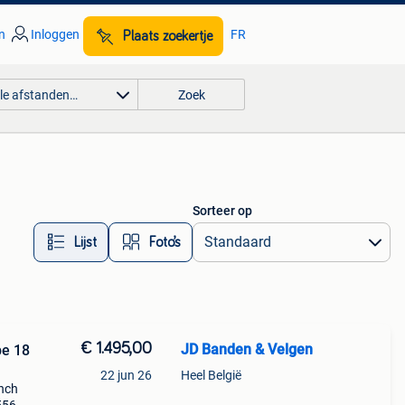
n
Inloggen
FR
Plaats zoekertje
lle afstanden…
Zoek
Sorteer op
Lijst
Foto’s
€ 1.495,00
JD Banden & Velgen
pe 18
22 jun 26
Heel België
inch