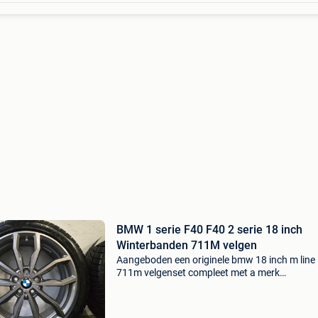
BMW 1 serie F40 F40 2 serie 18 inch
Winterbanden 711M velgen
Aangeboden een originele bmw 18 inch m line
711m velgenset compleet met a merk
winterbanden en originele tpms sensoren, ges
voor de bmw 1 serie en 2 serie. Deze set is dea
afkomstig, afkomstig