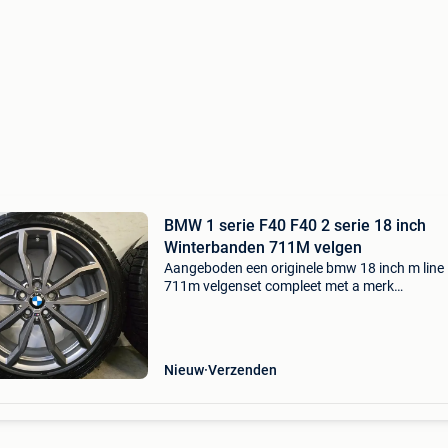
BMW 1 serie F40 F40 2 serie 18 inch
Winterbanden 711M velgen
Aangeboden een originele bmw 18 inch m line
711m velgenset compleet met a merk
winterbanden en originele tpms sensoren, ges
voor de bmw 1 serie en 2 serie. Deze set is dea
afkomstig, afkomstig
Nieuw
Verzenden