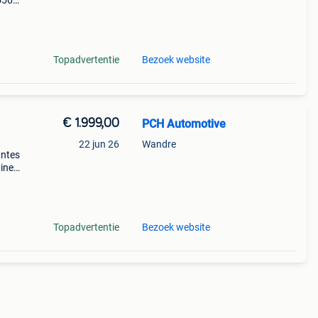
 556m
r bmw
Topadvertentie
Bezoek website
€ 1.999,00
PCH Automotive
22 jun 26
Wandre
antes
gine
Topadvertentie
Bezoek website