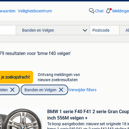
waarden
Veiligheidscentrum
Chat
Meldinge
Banden en Velgen
A
79 resultaten
voor 'bmw f40 velgen'
Ontvang meldingen van
 je zoekopdracht
nieuwe zoekresultaten
elen
Banden en Velgen
Verwijder filters
BMW 1 serie F40 F41 2 serie Gran Cou
inch 556M velgen +
Te koop aangeboden: nieuwe set originele 18 