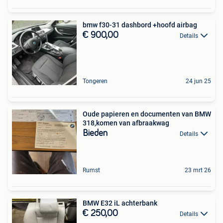
bmw f30-31 dashbord +hoofd airbag
€ 900,00
Details
Tongeren
24 jun 25
Oude papieren en documenten van BMW
318,komen van afbraakwag
Bieden
Details
Rumst
23 mrt 26
BMW E32 iL achterbank
€ 250,00
Details