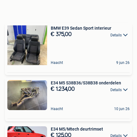
BMW E39 Sedan Sport interieur
€ 375,00
Details
Haacht
9 jun 26
E34 M5 S38B36/S38B38 onderdelen
€ 1.234,00
Details
Haacht
10 jun 26
E34 M5/Mtech deurtrimset
€ 125,00
Details