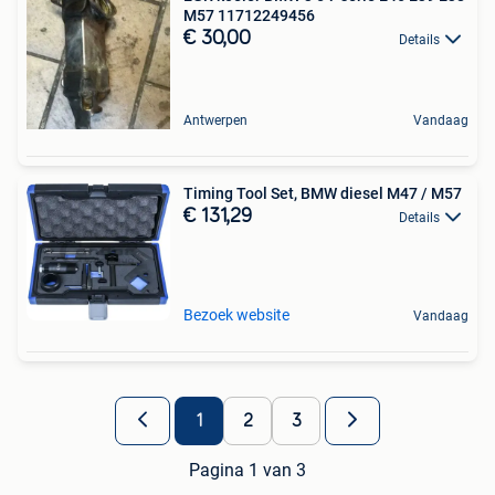
M57 11712249456
€ 30,00
Details
Antwerpen
Vandaag
Timing Tool Set, BMW diesel M47 / M57
€ 131,29
Details
Bezoek website
Vandaag
1
2
3
Pagina 1 van 3