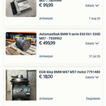
M57 | 7809944
€ 99,99
Details
Antwerpen
1 aug 26
Automaatbak BMW 5 serie E60 E61 530D
M57 - 7558962
€ 499,99
Details
Antwerpen
31 jul 26
EGR-klep BMW M47 M57 motor 7791480
€ 18,00
Details
Antwerpen
Eergisteren