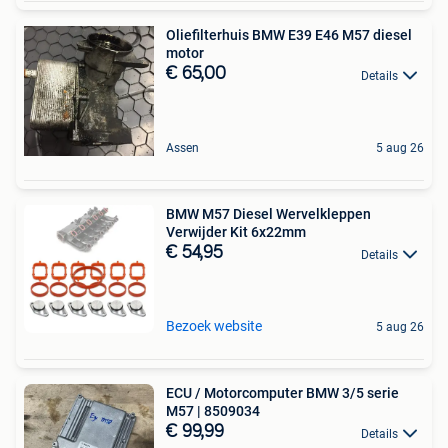
Oliefilterhuis BMW E39 E46 M57 diesel
motor
€ 65,00
Details
Assen
5 aug 26
BMW M57 Diesel Wervelkleppen
Verwijder Kit 6x22mm
€ 54,95
Details
Bezoek website
5 aug 26
ECU / Motorcomputer BMW 3/5 serie
M57 | 8509034
€ 99,99
Details