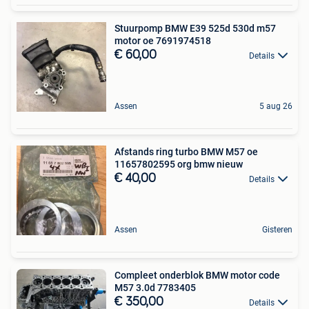
Stuurpomp BMW E39 525d 530d m57
motor oe 7691974518
€ 60,00
Details
Assen
5 aug 26
Afstands ring turbo BMW M57 oe
11657802595 org bmw nieuw
€ 40,00
Details
Assen
Gisteren
Compleet onderblok BMW motor code
M57 3.0d 7783405
€ 350,00
Details