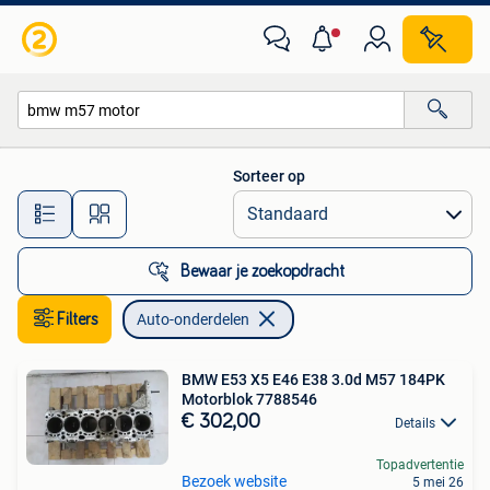
Auto-onderdelen
Sorteer op
Alle afstanden…
Bewaar je zoekopdracht
Filters
Auto-onderdelen
BMW E53 X5 E46 E38 3.0d M57 184PK
Motorblok 7788546
€ 302,00
Details
Topadvertentie
Bezoek website
5 mei 26