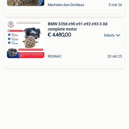
Mechelen-Aan-De-Maas
5 mei 26
BMW 335d e90 e91 e92 e93 3.0d
complete motor
€ 4.480,00
Details
ROGNAC
20 okt 25