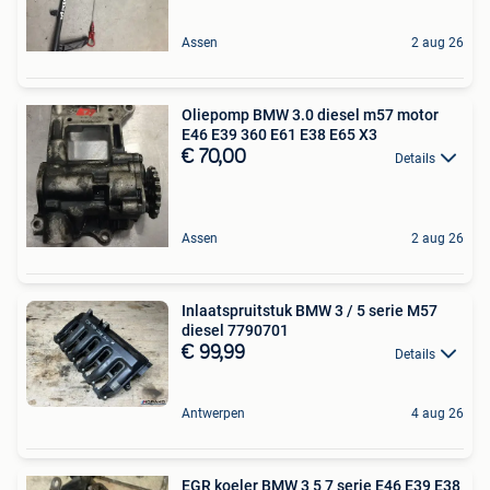
Assen
2 aug 26
Oliepomp BMW 3.0 diesel m57 motor
E46 E39 360 E61 E38 E65 X3
€ 70,00
Details
Assen
2 aug 26
Inlaatspruitstuk BMW 3 / 5 serie M57
diesel 7790701
€ 99,99
Details
Antwerpen
4 aug 26
EGR koeler BMW 3 5 7 serie E46 E39 E38