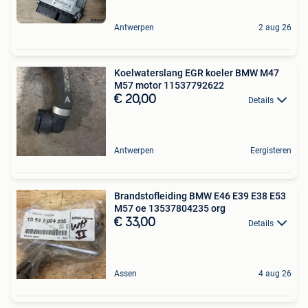
Antwerpen
2 aug 26
Koelwaterslang EGR koeler BMW M47
M57 motor 11537792622
€ 20,00
Details
Antwerpen
Eergisteren
Brandstofleiding BMW E46 E39 E38 E53
M57 oe 13537804235 org
€ 33,00
Details
Assen
4 aug 26