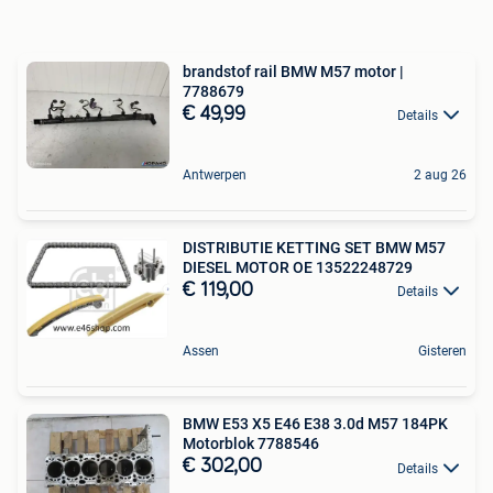
brandstof rail BMW M57 motor |
7788679
€ 49,99
Details
Antwerpen
2 aug 26
DISTRIBUTIE KETTING SET BMW M57
DIESEL MOTOR OE 13522248729
€ 119,00
Details
Assen
Gisteren
BMW E53 X5 E46 E38 3.0d M57 184PK
Motorblok 7788546
€ 302,00
Details