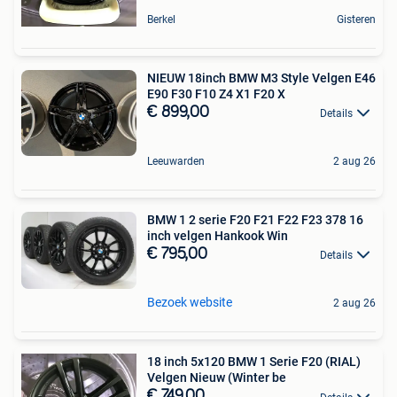
Berkel
Gisteren
NIEUW 18inch BMW M3 Style Velgen E46
E90 F30 F10 Z4 X1 F20 X
€ 899,00
Details
Leeuwarden
2 aug 26
BMW 1 2 serie F20 F21 F22 F23 378 16
inch velgen Hankook Win
€ 795,00
Details
Bezoek website
2 aug 26
18 inch 5x120 BMW 1 Serie F20 (RIAL)
Velgen Nieuw (Winter be
€ 749,00