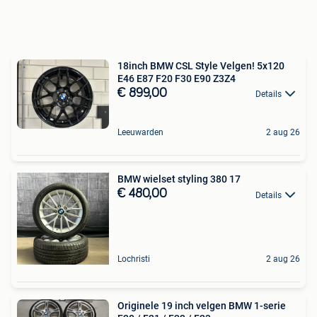
18inch BMW CSL Style Velgen! 5x120
E46 E87 F20 F30 E90 Z3Z4
€ 899,00
Details
Leeuwarden
2 aug 26
BMW wielset styling 380 17
€ 480,00
Details
Lochristi
2 aug 26
Originele 19 inch velgen BMW 1-serie