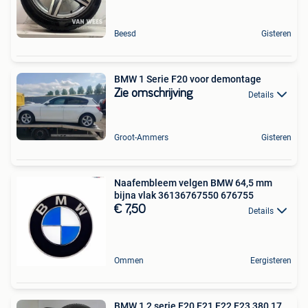
Beesd
Gisteren
BMW 1 Serie F20 voor demontage
Zie omschrijving
Details
Groot-Ammers
Gisteren
Naafembleem velgen BMW 64,5 mm
bijna vlak 36136767550 676755
€ 7,50
Details
Ommen
Eergisteren
BMW 1 2 serie F20 F21 F22 F23 380 17