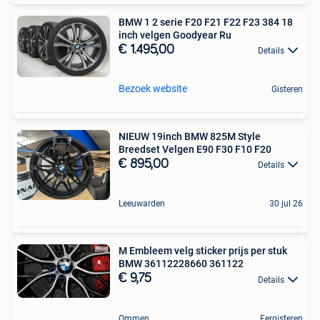
BMW 1 2 serie F20 F21 F22 F23 384 18
inch velgen Goodyear Ru
€ 1.495,00
Details
Bezoek website
Gisteren
NIEUW 19inch BMW 825M Style
Breedset Velgen E90 F30 F10 F20
€ 895,00
Details
Leeuwarden
30 jul 26
M Embleem velg sticker prijs per stuk
BMW 36112228660 361122
€ 9,75
Details
Ommen
Eergisteren