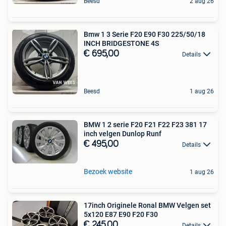
Beesd
2 aug 26
Bmw 1 3 Serie F20 E90 F30 225/50/18
INCH BRIDGESTONE 4S
€ 695,00
Details
Beesd
1 aug 26
BMW 1 2 serie F20 F21 F22 F23 381 17
inch velgen Dunlop Runf
€ 495,00
Details
Bezoek website
1 aug 26
17inch Originele Ronal BMW Velgen set
5x120 E87 E90 F20 F30
€ 245,00
Details