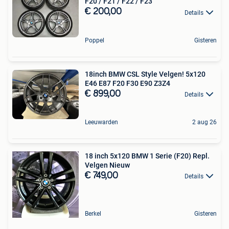
F20 / F21 / F22 / F23
€ 200,00
Details
Poppel
Gisteren
18inch BMW CSL Style Velgen! 5x120
E46 E87 F20 F30 E90 Z3Z4
€ 899,00
Details
Leeuwarden
2 aug 26
18 inch 5x120 BMW 1 Serie (F20) Repl.
Velgen Nieuw
€ 749,00
Details
Berkel
Gisteren