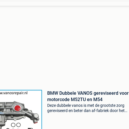
BMW Dubbele VANOS gereviseerd voor
motorcode M52TU en M54
Deze dubbele vanos is met de grootste zorg
gereviseerd en beter dan af-fabriek door het
gebruik van de hoogste kwaliteit ptfe en viton
afdichtingen en anti ratel kit . Geschikt voor el
dubbel vanos