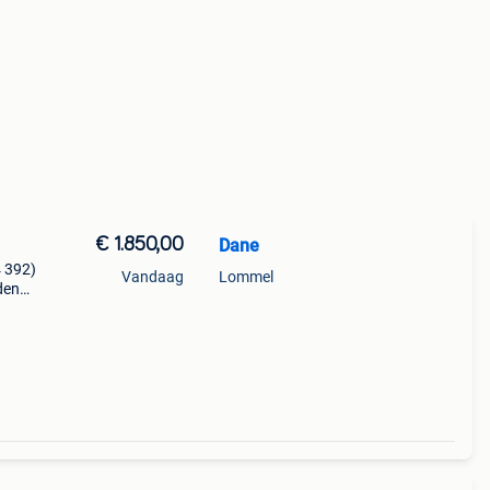
€ 1.850,00
Dane
 392)
Vandaag
Lommel
den
g