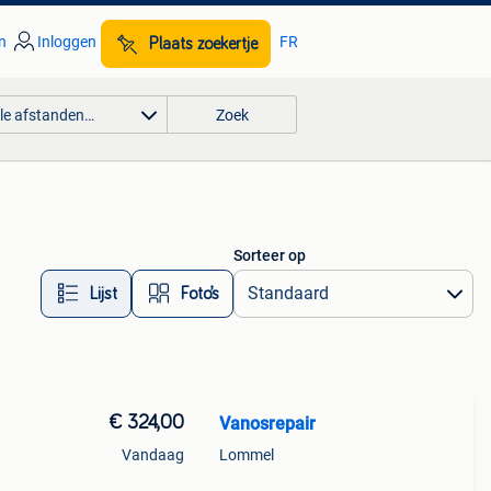
n
Inloggen
FR
Plaats zoekertje
lle afstanden…
Zoek
Sorteer op
Lijst
Foto’s
€ 324,00
Vanosrepair
Vandaag
Lommel