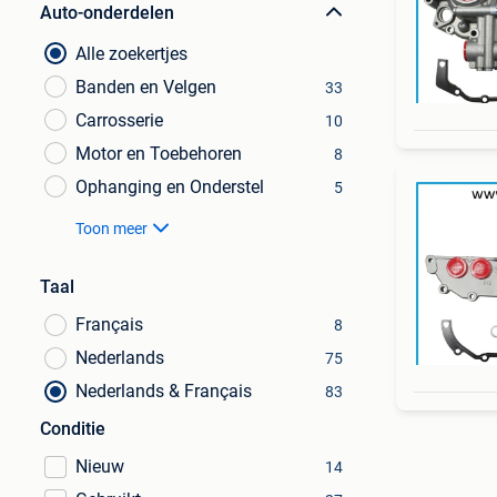
Auto-onderdelen
Alle zoekertjes
Banden en Velgen
33
Carrosserie
10
Motor en Toebehoren
8
Ophanging en Onderstel
5
Toon meer
Taal
Français
8
Nederlands
75
Nederlands & Français
83
Conditie
Nieuw
14