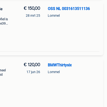
€ 150,00
OSS NL 0031613511136
ie
28 mrt 25
Lommel
iel is
 e39
€ 120,00
BMWThirtysix
neel
17 jun 26
Lommel
st