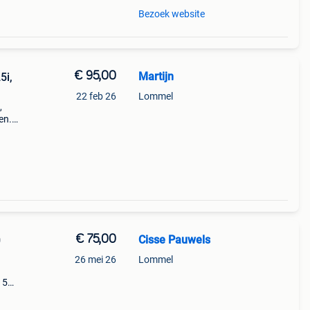
Bezoek website
€ 95,00
Martijn
5i,
22 feb 26
Lommel
,
en.
€ 75,00
Cisse Pauwels
26 mei 26
Lommel
 5
te