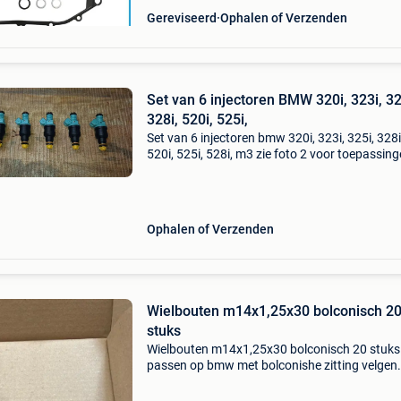
Gereviseerd
Ophalen of Verzenden
Set van 6 injectoren BMW 320i, 323i, 32
328i, 520i, 525i,
Set van 6 injectoren bmw 320i, 323i, 325i, 328i
520i, 525i, 528i, m3 zie foto 2 voor toepassing
Bosch nr 0260150415 nieuw in verpakking
Ophalen of Verzenden
Wielbouten m14x1,25x30 bolconisch 20
stuks
Wielbouten m14x1,25x30 bolconisch 20 stuks
passen op bmw met bolconishe zitting velgen.
Bouten zijn 1 keer gebruikt geweest voor velg 
passen maar velgen paste niet op auto.