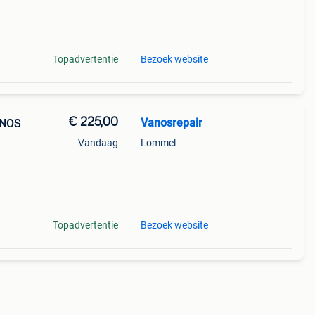
ke
Topadvertentie
Bezoek website
€ 225,00
Vanosrepair
ANOS
Vandaag
Lommel
ke
Topadvertentie
Bezoek website