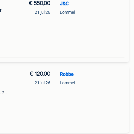
€ 550,00
J&C
r
21 jul 26
Lommel
€ 120,00
Robbe
21 jul 26
Lommel
. 2
met
ijn