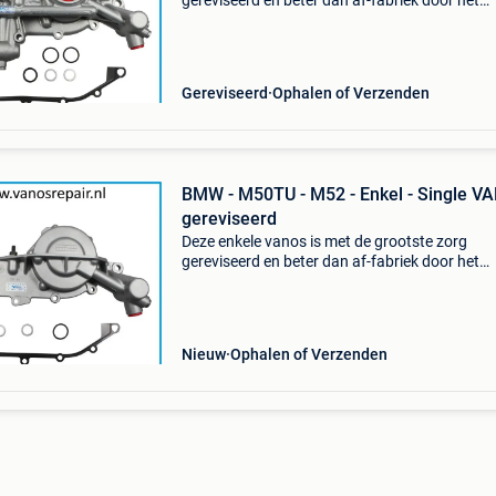
gereviseerd en beter dan af-fabriek door het
gebruik van de hoogste kwaliteit ptfe en viton
afdichtingen en anti ratel kit . Geschikt voor el
dubbel vanos
Gereviseerd
Ophalen of Verzenden
BMW - M50TU - M52 - Enkel - Single V
gereviseerd
Deze enkele vanos is met de grootste zorg
gereviseerd en beter dan af-fabriek door het
gebruik van de hoogste kwaliteit ptfe en viton
afdichtingen en anti ratel kit . Geschikt voor el
dubbel vanos v
Nieuw
Ophalen of Verzenden