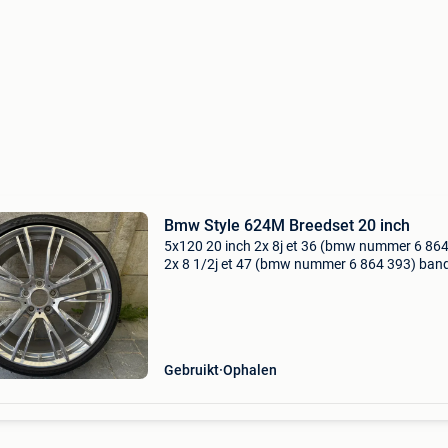
Bmw Style 624M Breedset 20 inch
5x120 20 inch 2x 8j et 36 (bmw nummer 6 864
2x 8 1/2j et 47 (bmw nummer 6 864 393) ban
voor 4,5mm 235/35/20 banden achter 0mm
255/30/20 velgen hebben her en der steensla
puntjes niet krom noo
Gebruikt
Ophalen