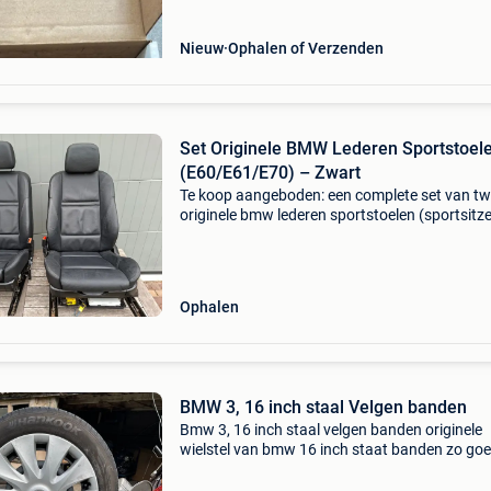
Nieuw
Ophalen of Verzenden
Set Originele BMW Lederen Sportstoel
(E60/E61/E70) – Zwart
Te koop aangeboden: een complete set van t
originele bmw lederen sportstoelen (sportsitze
bestaande uit de bestuurdersstoel (links) en
passagiersstoel (rechts). De stoelen zijn afko
uit de b
Ophalen
BMW 3, 16 inch staal Velgen banden
Bmw 3, 16 inch staal velgen banden originele
wielstel van bmw 16 inch staat banden zo goe
nieuwe banden banden maat 195x55x16 oph
in lommel 048482794