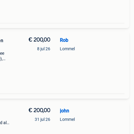
€ 200,00
Rob
en
8 jul 26
Lommel
wee
),
mstig
€ 200,00
john
31 jul 26
Lommel
d als
alen