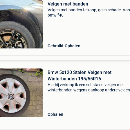
Velgen met banden
Velgen met banden te koop, geen schade. Voo
bmw f40
Gebruikt
Ophalen
Bmw 5x120 Stalen Velgen met
Winterbanden 195/55R16
Hierbij verkoop ik een set stalen velgen met
winterbanden wegens aankoop andere velgen
Banden zijn yokohama bluearth v906 winter 
6,5mm profiel (1winter op gereden) 2 banden z
continental win
Ophalen