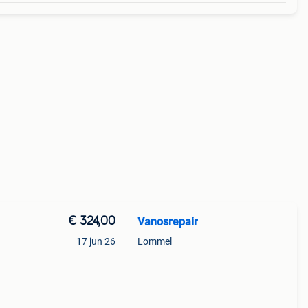
€ 324,00
Vanosrepair
17 jun 26
Lommel
ke