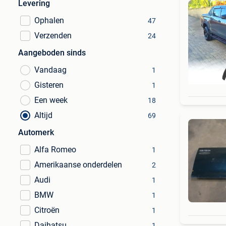
Levering
Ophalen
47
Verzenden
24
Aangeboden sinds
Vandaag
1
Gisteren
1
Een week
18
Altijd
69
Automerk
Alfa Romeo
1
Amerikaanse onderdelen
2
Audi
1
BMW
1
Citroën
1
Daihatsu
1