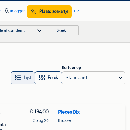
n
Inloggen
FR
Plaats zoekertje
lle afstanden…
Zoek
Sorteer op
Lijst
Foto’s
€ 194,00
Pieces Dix
X
5 aug 26
Brussel
yota