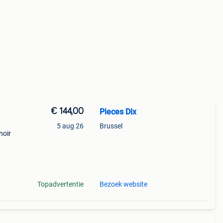
€ 144,00
Pieces Dix
5 aug 26
Brussel
noir
r:
Topadvertentie
Bezoek website