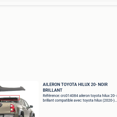
AILERON TOYOTA HILUX 20- NOIR
BRILLANT
Référence: crc014084 aileron toyota hilux 20- 
brillant compatible avec: toyota hilux (2020-)
spé,cifications: maté,riel: ,plastique abs couleu
noir brillant installation. , Montage facile, dire