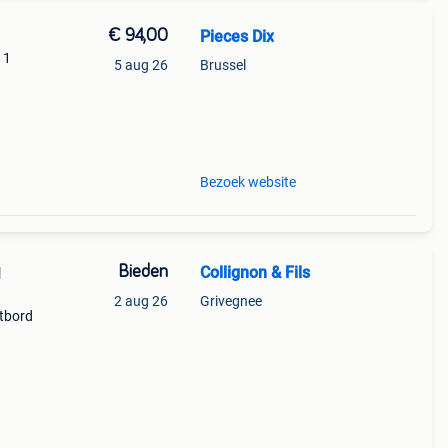
€ 94,00
Pieces Dix
11
5 aug 26
Brussel
ement
Bezoek website
Bieden
Collignon & Fils
I
2 aug 26
Grivegnee
tbord
ii