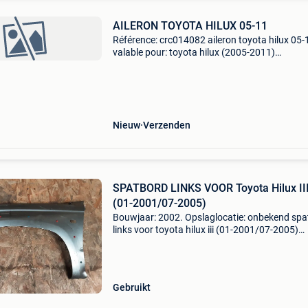
AILERON TOYOTA HILUX 05-11
Référence: crc014082 aileron toyota hilux 05-
valable pour: toyota hilux (2005-2011)
spé,cifications: maté,riel: plastique abs prê,t à,
peindre installation. Installation facile, direct
sur les
Nieuw
Verzenden
SPATBORD LINKS VOOR Toyota Hilux II
(01-2001/07-2005)
Bouwjaar: 2002. Opslaglocatie: onbekend spa
links voor toyota hilux iii (01-2001/07-2005)
algemene informatie merk: toyota model: hilux i
type: spatbord links voor aantal deuren: 3
bouwjaar: 20
Gebruikt