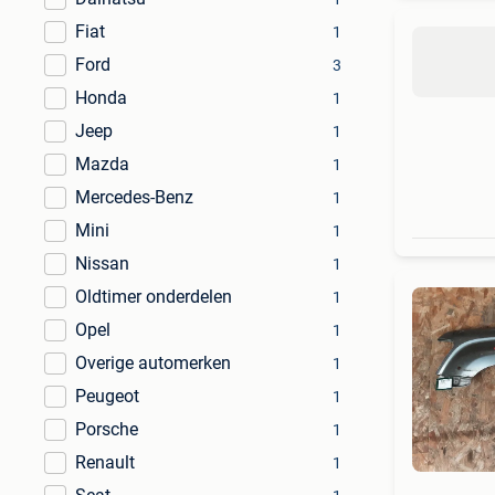
Fiat
1
Ford
3
Honda
1
Jeep
1
Mazda
1
Mercedes-Benz
1
Mini
1
Nissan
1
Oldtimer onderdelen
1
Opel
1
Overige automerken
1
Peugeot
1
Porsche
1
Renault
1