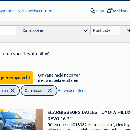
waarden
Veiligheidscentrum
Chat
Meldinge
Carrosserie
A
ltaten
voor 'toyota hilux'
Ontvang meldingen van
 je zoekopdracht
nieuwe zoekresultaten
elen
Carrosserie
Verwijder filters
ÉLARGISSEURS DAILES TOYOTA HILU
REVO 16-21
Référence: crc013932 é,largisseurs d',ailes to