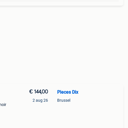
€ 144,00
Pieces Dix
2 aug 26
Brussel
noir
r: