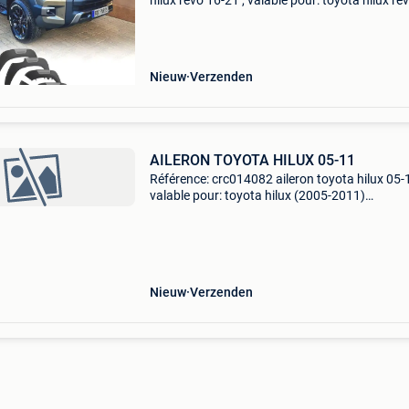
hilux revo 16-21 , valable pour: toyota hilux re
(2016-2021) spé,cifications: maté,ridl: plastiq
abs inclus: 4 é,largisseurs d',ailes (6
Nieuw
Verzenden
AILERON TOYOTA HILUX 05-11
Référence: crc014082 aileron toyota hilux 05-
valable pour: toyota hilux (2005-2011)
spé,cifications: maté,riel: plastique abs prê,t à,
peindre installation. Installation facile, direct
sur les
Nieuw
Verzenden