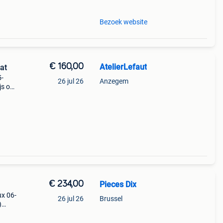
Bezoek website
€ 160,00
AtelierLefaut
staat
5-
26 jul 26
Anzegem
js op
bod
€ 234,00
Pieces Dix
ux 06-
26 jul 26
Brussel
)
t