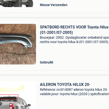
Nieuw
Verzenden
SPATBORD RECHTS VOOR Toyota Hilux 
(01-2001/07-2005)
Bouwjaar: 2002. Opslaglocatie: onbekend spa
rechts voor toyota hilux iii (01-2001/07-2005)
algemene informatie merk: toyota model: hilux i
type: spatbord rechts voor aantal deuren: 3
bouwjaar:
Gebruikt
AILERON TOYOTA HILUX 20-
Référence: crc014087 aileron toyota hilux 20-
valable pour: toyota hilux (2020-) spécificatio
matériel: plastique abs prêt à peindre installat
Installation facile, directement sur les fixation