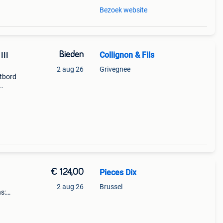
Bezoek website
Bieden
Collignon & Fils
III
2 aug 26
Grivegnee
tbord
ii
€ 124,00
Pieces Dix
2 aug 26
Brussel
ns:
ion.
s