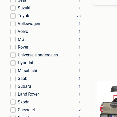
Seat
1
Suzuki
1
Toyota
78
Volkswagen
1
Volvo
1
MG
1
Rover
1
Universele onderdelen
1
Hyundai
1
Mitsubishi
1
Saab
1
Subaru
1
Land Rover
1
Skoda
1
Chevrolet
2