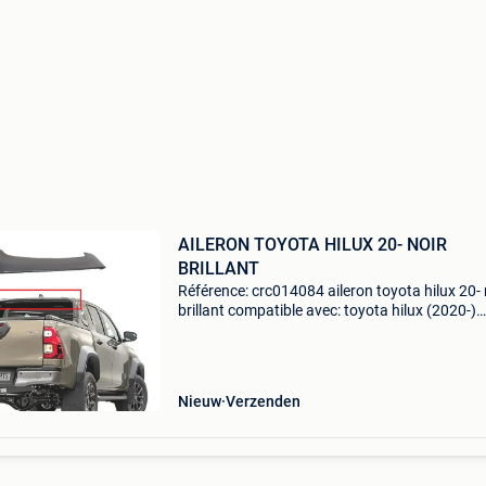
AILERON TOYOTA HILUX 20- NOIR
BRILLANT
Référence: crc014084 aileron toyota hilux 20- 
brillant compatible avec: toyota hilux (2020-)
spé,cifications: maté,riel: ,plastique abs couleu
noir brillant installation. , Montage facile, dire
Nieuw
Verzenden