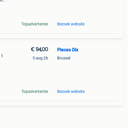
vo
ue
Topadvertentie
Bezoek website
€ 94,00
Pieces Dix
11
5 aug 26
Brussel
ement
Topadvertentie
Bezoek website