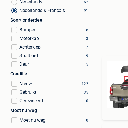
Nederlands
62
Nederlands & Français
91
Soort onderdeel
Bumper
16
Motorkap
3
Achterklep
17
Spatbord
9
Deur
5
Conditie
Nieuw
122
Gebruikt
35
Gereviseerd
0
Moet nu weg
Moet nu weg
0