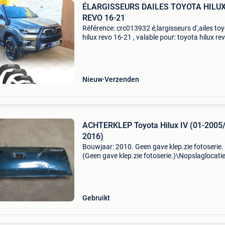
ÉLARGISSEURS DAILES TOYOTA HILU
REVO 16-21
Référence: crc013932 é,largisseurs d',ailes to
hilux revo 16-21 , valable pour: toyota hilux re
(2016-2021) spé,cifications: maté,ridl: plastiq
abs inclus: 4 é,largisseurs d',ailes (6
Nieuw
Verzenden
ACHTERKLEP Toyota Hilux IV (01-2005
2016)
Bouwjaar: 2010. Geen gave klep.zie fotoserie.
(Geen gave klep.zie fotoserie.)\Nopslaglocatie
onbekend achterklep toyota hilux iv (01-2005
2016) algemene informatie merk: toyota mode
hilux iv typ
Gebruikt