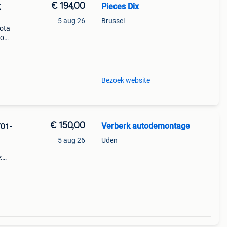
€ 194,00
Pieces Dix
X
5 aug 26
Brussel
yota
vo
ue
Bezoek website
€ 150,00
Verberk autodemontage
/01-
5 aug 26
Uden
:
/01-
l: