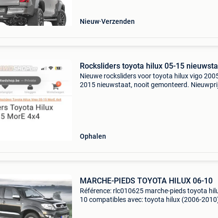
Nieuw
Verzenden
Rocksliders toyota hilux 05-15 nieuw
Nieuwe rocksliders voor toyota hilux vigo 200
2015 nieuwstaat, nooit gemonteerd. Nieuwpri
site waar ze besteld zijn 491€ doe gerust een 
Ophalen
MARCHE-PIEDS TOYOTA HILUX 06-10
Référence: rlc010625 marche-pieds toyota hil
10 compatibles avec: toyota hilux (2006-2010
spé,cifications: maté,riau: acier inoxydable /
aluminium / pvc / caoutchouc antidé,rapant ki