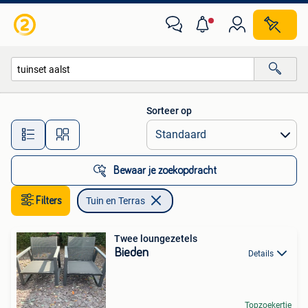
Tuin en Terras
Sorteer op
Alle afstanden…
Bewaar je zoekopdracht
Filters
Tuin en Terras
Twee loungezetels
Bieden
Details
Topzoekertje