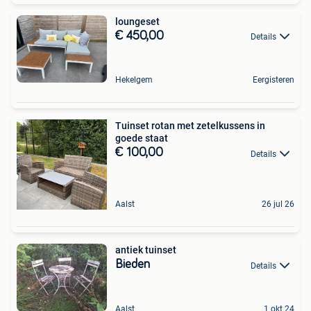
loungeset
€ 450,00
Details
Hekelgem
Eergisteren
Tuinset rotan met zetelkussens in
goede staat
€ 100,00
Details
Aalst
26 jul 26
antiek tuinset
Bieden
Details
Aalst
1 okt 24