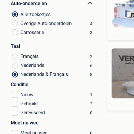
Auto-onderdelen
Alle zoekertjes
Overige Auto-onderdelen
4
Carrosserie
3
Taal
Français
2
Nederlands
6
Nederlands & Français
8
Conditie
Nieuw
1
Gebruikt
2
Gereviseerd
0
Moet nu weg
Moet nu weg
0