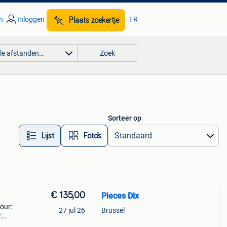
n
Inloggen
FR
Plaats zoekertje
lle afstanden…
Zoek
Sorteer op
Lijst
Foto’s
€ 135,00
Pieces Dix
pour:
27 jul 26
Brussel
: