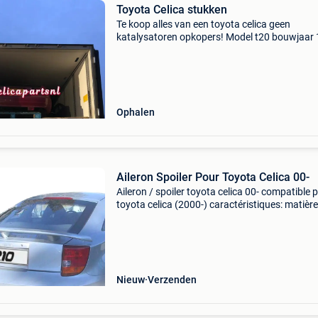
Toyota Celica stukken
Te koop alles van een toyota celica geen
katalysatoren opkopers! Model t20 bouwjaar 
1999 gt4 spoiler verkocht motor defect meerd
modellen en uitvoeringen lhd & rhd op voorraa
kleine ond
Ophalen
Aileron Spoiler Pour Toyota Celica 00-
Aileron / spoiler toyota celica 00- compatible 
toyota celica (2000-) caractéristiques: matière
plastique abs aileron prêt à peindre montage:
installation simple, se monte directement sur le
Nieuw
Verzenden