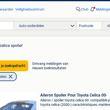
waarden
Veiligheidscentrum
Chat
Meldinge
Auto-onderdelen
A
celica spoiler'
Ontvang meldingen van
 je zoekopdracht
nieuwe zoekresultaten
elen
Aileron Spoiler Pour Toyota Celica 00-
Aileron / spoiler toyota celica 00- compatible 
toyota celica (2000-) caractéristiques: matière
plastique abs aileron prêt à peindre montage: