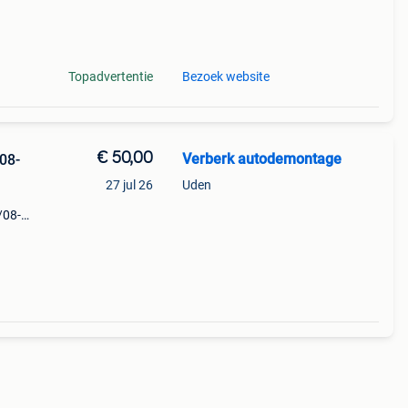
s fi
Topadvertentie
Bezoek website
€ 50,00
Verberk autodemontage
08-
27 jul 26
Uden
/08-
rk:
oiler