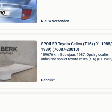
installation simple, se monte directement sur le
Nieuw
Verzenden
SPOILER Toyota Celica (T16) (01-1985/
1989) (76087-20010)
189676 km. Bouwjaar: 1987. Opslaglocatie:
onbekend spoiler toyota celica (t16) (01-1985
1989) (76087-20010) algemene informatie me
toyota model: celica (t16) type: spoiler type: sp
bouwjaar
Gebruikt