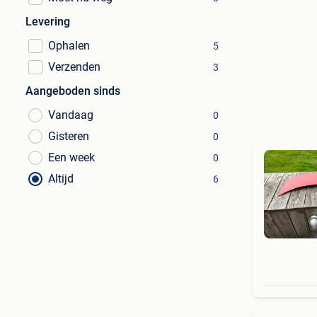
Levering
Ophalen
5
Verzenden
3
Aangeboden sinds
Vandaag
0
Gisteren
0
Een week
0
Altijd
6