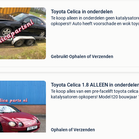
Toyota Celica in onderdelen
Te koop alleen in onderdelen geen katalysator
opkopers!! Auto heeft voorschade en wok toy
celica 1.8 16V motor 7afe 350.000Km bouwja
1994 gt4 spoiler verkocht schroefset verkocht
meerderen mode
Gebruikt
Ophalen of Verzenden
Toyota Celica 1.8 ALLEEN in onderdele
Te koop alles van een pre-facelift toyota celic
katalysatoren opkopers! Model t20 bouwjaar
gt4 spoiler verkocht motor defect 350.000Km 
meerderen modellen en uitvoeringen lhd & rhd
Ophalen of Verzenden