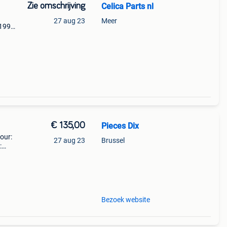
Zie omschrijving
Celica Parts nl
27 aug 23
Meer
1994-
eren
d,
€ 135,00
Pieces Dix
pour:
27 aug 23
Brussel
:
s fi
Bezoek website