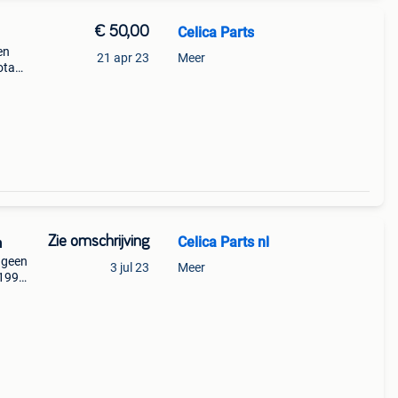
€ 50,00
Celica Parts
en
21 apr 23
Meer
ota
ar
Zie omschrijving
Celica Parts nl
n
a geen
3 jul 23
Meer
 1995
airco