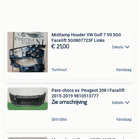
Mistlamp Houder VW Golf 7 VII 5G0
Facelift 5G0807723F Links
€ 21,00
Details
Turnhout
Vandaag
Pare-chocs av. Peugeot 208 I Facelift
2015-2019 9810513777
Zie omschrijving
Details
Sint-Gillis
Vandaag