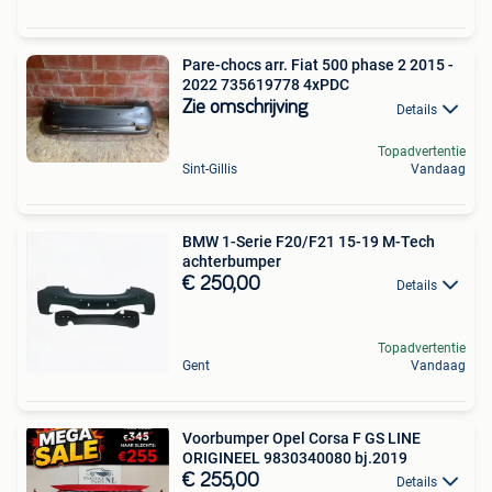
Pare-chocs arr. Fiat 500 phase 2 2015 -
2022 735619778 4xPDC
Zie omschrijving
Details
Topadvertentie
Sint-Gillis
Vandaag
BMW 1-Serie F20/F21 15-19 M-Tech
achterbumper
€ 250,00
Details
Topadvertentie
Gent
Vandaag
Voorbumper Opel Corsa F GS LINE
ORIGINEEL 9830340080 bj.2019
€ 255,00
Details