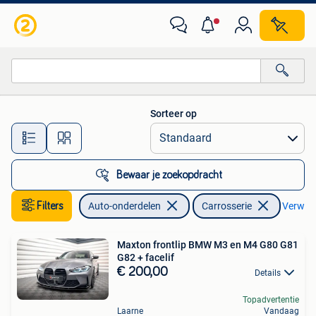
Carrosserie
Sorteer op
Alle afstanden…
Bewaar je zoekopdracht
Filters
Auto-onderdelen
Carrosserie
Verwijde
Maxton frontlip BMW M3 en M4 G80 G81
G82 + facelif
€ 200,00
Details
Topadvertentie
Laarne
Vandaag