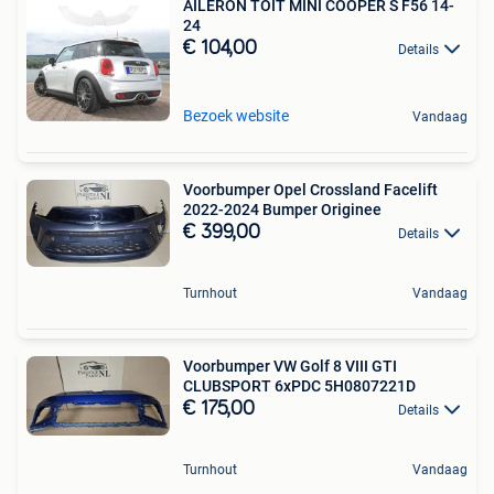
AILERON TOIT MINI COOPER S F56 14-
24
€ 104,00
Details
Bezoek website
Vandaag
Voorbumper Opel Crossland Facelift
2022-2024 Bumper Originee
€ 399,00
Details
Turnhout
Vandaag
Voorbumper VW Golf 8 VIII GTI
CLUBSPORT 6xPDC 5H0807221D
€ 175,00
Details
Turnhout
Vandaag