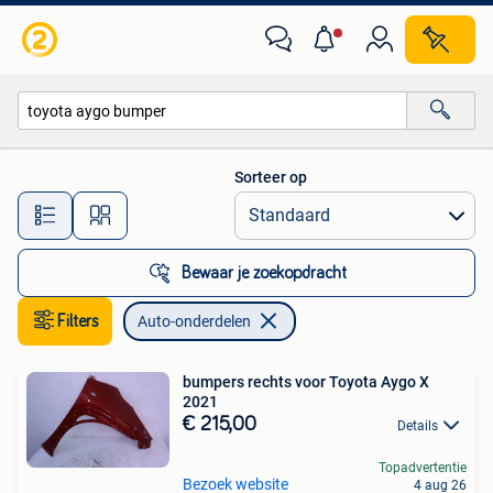
Auto-onderdelen
Sorteer op
Alle afstanden…
Bewaar je zoekopdracht
Filters
Auto-onderdelen
bumpers rechts voor Toyota Aygo X
2021
€ 215,00
Details
Topadvertentie
Bezoek website
4 aug 26