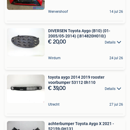
Wervershoof
14 jul 26
DIVERSEN Toyota Aygo (B10) (01-
2005/05-2014) (|814820H010|)
€ 20,00
Details
Wirdum
24 jul 26
toyota aygo 2014 2019 rooster
voorbumper 53112 0h110
€ 39,00
Details
Utrecht
27 jul 26
achterbumper Toyota Aygo X 2021 -
52159-0H131