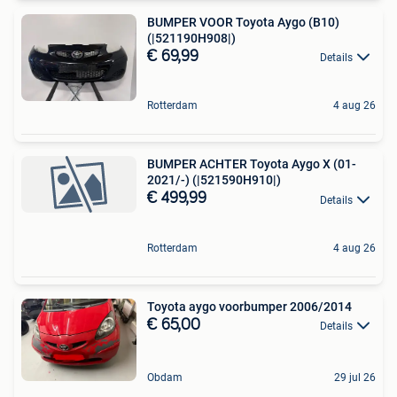
BUMPER VOOR Toyota Aygo (B10)
(|521190H908|)
€ 69,99
Details
Rotterdam
4 aug 26
BUMPER ACHTER Toyota Aygo X (01-
2021/-) (|521590H910|)
€ 499,99
Details
Rotterdam
4 aug 26
Toyota aygo voorbumper 2006/2014
€ 65,00
Details
Obdam
29 jul 26