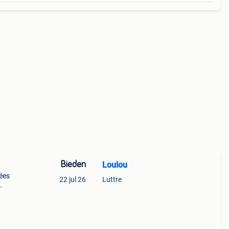
Bieden
Loulou
nées
22 jul 26
Luttre
buter