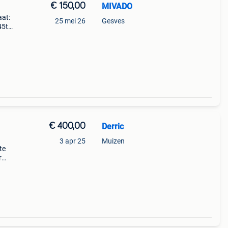
€ 150,00
MIVADO
aat:
25 mei 26
Gesves
45t
echt
€ 400,00
Derric
3 apr 25
Muizen
te
r
ald er
eb