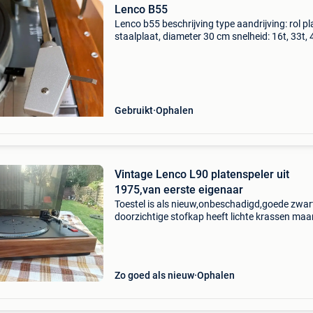
Lenco B55
Lenco b55 beschrijving type aandrijving: rol pl
staalplaat, diameter 30 cm snelheid: 16t, 33t, 
en 78t huilend en flikkerend: 0,17% armtype: r
effectieve lengte: 227,1 mm effectieve lengte:
Gebruikt
Ophalen
Vintage Lenco L90 platenspeler uit
1975,van eerste eigenaar
Toestel is als nieuw,onbeschadigd,goede zwar
doorzichtige stofkap heeft lichte krassen maa
geen barst...... Snaar aangedreven . Goede na
op....Kan hier worden getest en beluisterd,ik h
ook
Zo goed als nieuw
Ophalen