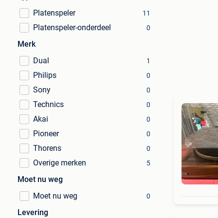
Platenspeler
11
Platenspeler-onderdeel
0
Merk
Dual
1
Philips
0
Sony
0
Technics
0
Akai
0
Pioneer
0
Thorens
0
Overige merken
5
Moet nu weg
Moet nu weg
0
Levering