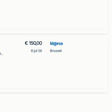
h
€ 150,00
M@rco
8 jul 26
Brussel
e