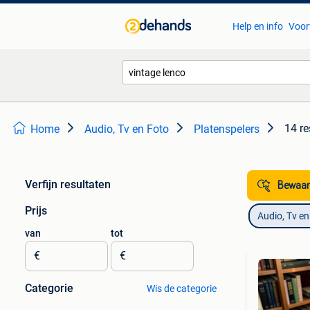
Help en info
Voor
14 re
Home
Audio, Tv en Foto
Platenspelers
Verfijn resultaten
Bewaar
Prijs
Audio, Tv en
van
tot
€
€
Categorie
Wis de categorie