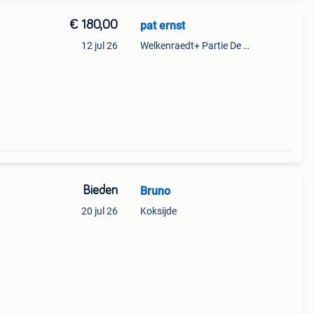
€ 180,00
pat ernst
12 jul 26
Welkenraedt+ Partie De Baelen
u !
ever a
Bieden
Bruno
20 jul 26
Koksijde