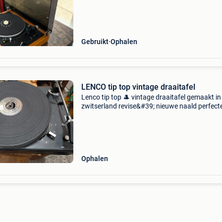
voor een tweede leven in een retro of eclectisc
Gebruikt
Ophalen
LENCO tip top vintage draaitafel
Lenco tip top 🎩 vintage draaitafel gemaakt in
zwitserland revise&#39; nieuwe naald perfect
conditie alles werkt tot in de perfectie
Ophalen