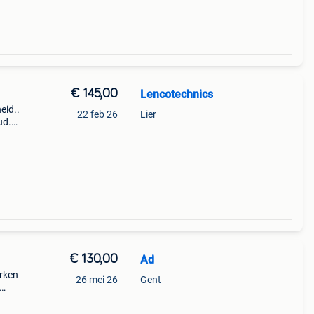
€ 145,00
Lencotechnics
eid..
22 feb 26
Lier
ud.
t ..
n chas
€ 130,00
Ad
erken
26 mei 26
Gent
enco