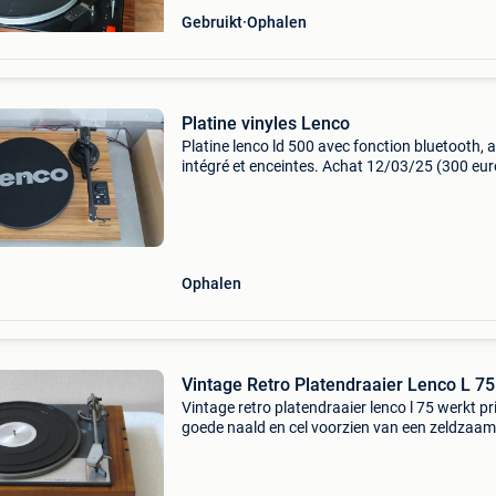
Gebruikt
Ophalen
Platine vinyles Lenco
Platine lenco ld 500 avec fonction bluetooth, 
intégré et enceintes. Achat 12/03/25 (300 eur
vendu avec la facture pour la garantie !!! Vent
cause montée en gamme avec matériel vintag
Prix
Ophalen
Vintage Retro Platendraaier Lenco L 75
Vintage retro platendraaier lenco l 75 werkt p
goede naald en cel voorzien van een zeldzaam
snelstartsysteem bieden via 2dehands zolang
aanbieding zichtbaar is , is deze te koop