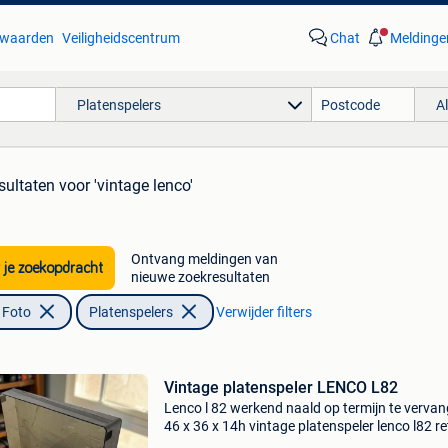
waarden
Veiligheidscentrum
Chat
Meldinge
Platenspelers
A
sultaten
voor 'vintage lenco'
Ontvang meldingen van
 je zoekopdracht
nieuwe zoekresultaten
 Foto
Platenspelers
Verwijder filters
Vintage platenspeler LENCO L82
Lenco l 82 werkend naald op termijn te verva
46 x 36 x 14h vintage platenspeler lenco l82 re
audio / turntable 🪑 in goede vintage staat – k