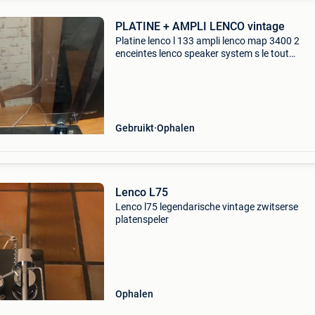
PLATINE + AMPLI LENCO vintage
Platine lenco l 133 ampli lenco map 3400 2
enceintes lenco speaker system s le tout
fonctionne, mais un entretien serait la bienven
High et middle d une enceinte a verifier !! A enl
welkenrae
Gebruikt
Ophalen
Lenco L75
Lenco l75 legendarische vintage zwitserse
platenspeler
Ophalen