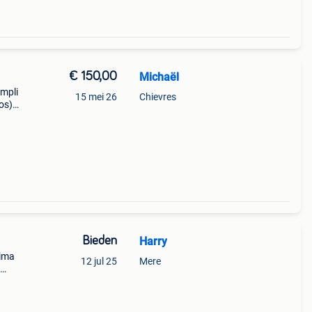
€ 150,00
Michaël
ampli
15 mei 26
Chievres
os)
e
e.
Bieden
Harry
rima
12 jul 25
Mere
 de