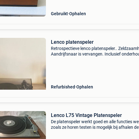
Gebruikt
Ophalen
Lenco platenspeler
Retrospectieve lenco platenspeler.. Zeldzaamh
Aandrijfsnaar is vervangen. Inclusief onderho
Stofkap met lichte beschadiging, half automaa
(Afslag ) kan niet verzonden worden!! Metale
Refurbished
Ophalen
Lenco L75 Vintage Platenspeler
De platenspeler werkt goed en alle functies w
zoals ze horen testen is mogelijk bij afhalen de
stofkap is aanwezig, maar beschadigd bij de
scharnieren (zie foto&#39;s mooie klassieke l