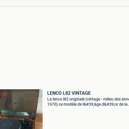
LENCO L82 VINTAGE
La lenco l82 originale (vintage - milieu des an
1970) ce modèle de l&#39;âge d&#39;or de la
marque est une excellente platine hi-fi pour dé
ou pour les passionnés de vinyles rétro. Ce