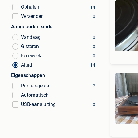
Ophalen
14
Verzenden
0
Aangeboden sinds
Vandaag
0
Gisteren
0
Een week
0
Altijd
14
Eigenschappen
Pitch-regelaar
2
Automatisch
1
USB-aansluiting
0