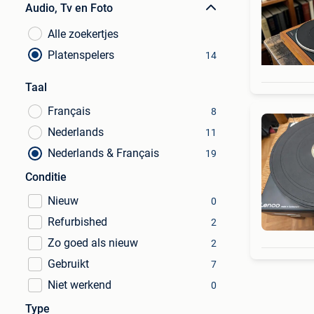
Audio, Tv en Foto
Alle zoekertjes
Platenspelers
14
Taal
Français
8
Nederlands
11
Nederlands & Français
19
Conditie
Nieuw
0
Refurbished
2
Zo goed als nieuw
2
Gebruikt
7
Niet werkend
0
Type