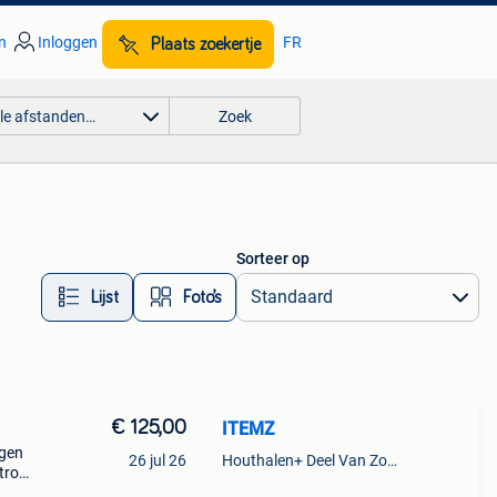
n
Inloggen
FR
Plaats zoekertje
lle afstanden…
Zoek
Sorteer op
Lijst
Foto’s
€ 125,00
ITEMZ
ngen
26 jul 26
Houthalen+ Deel Van Zonhoven En Zolder
tro
laar