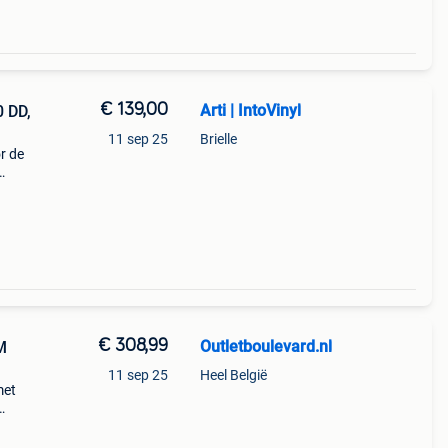
€ 139,00
Arti | IntoVinyl
0 DD,
11 sep 25
Brielle
r de
lijk
€ 308,99
Outletboulevard.nl
M
11 sep 25
Heel België
met
s
in de