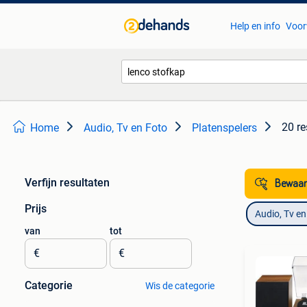
Help en info
Voor
20 re
Home
Audio, Tv en Foto
Platenspelers
Verfijn resultaten
Bewaar
Prijs
Audio, Tv en
van
tot
€
€
Categorie
Wis de categorie