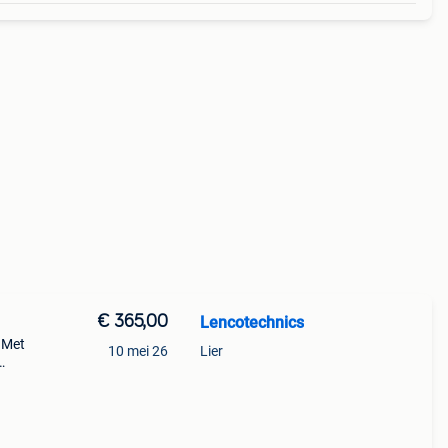
€ 365,00
Lencotechnics
 Met
10 mei 26
Lier
…