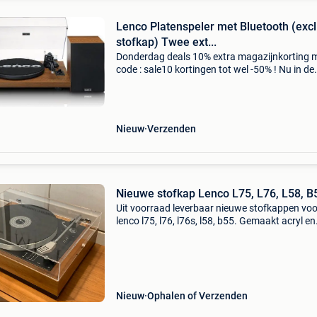
Lenco Platenspeler met Bluetooth (excl
stofkap) Twee ext...
Donderdag deals 10% extra magazijnkorting 
code : sale10 kortingen tot wel -50% ! Nu in de
aanbieding van € 299,99 voor € 249,99! Grati
verzending de lenco ls-480wd is een platenspe
Nieuw
Verzenden
Nieuwe stofkap Lenco L75, L76, L58, B
Uit voorraad leverbaar nieuwe stofkappen voo
lenco l75, l76, l76s, l58, b55. Gemaakt acryl en
voorzien van gaten voor bevestiging van de
originele scharnieren. Eindelijk kun je de
beschadigde kap
Nieuw
Ophalen of Verzenden