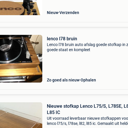
Nieuw
Verzenden
lenco l78 bruin
Lenco l78 bruin auto afslag goede stofkap in 
goede staat en kompleet
Zo goed als nieuw
Ophalen
Nieuwe stofkap Lenco L75/S, L78SE, L
L85 IC
Uit voorraad leverbaar nieuwe stofkappen voo
lenco l75/s, l78se, l82, l85 ic. Gemaakt uit held