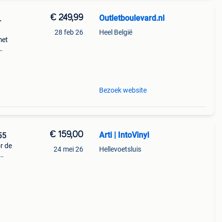
€ 249,99
Outletboulevard.nl
.
28 feb 26
Heel België
met
s
ler m
Bezoek website
€ 159,00
Arti | IntoVinyl
55
r de
24 mei 26
Hellevoetsluis