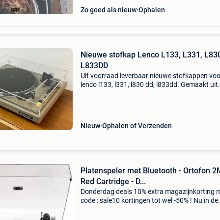
Zo goed als nieuw
Ophalen
Nieuwe stofkap Lenco L133, L331, L83
L833DD
Uit voorraad leverbaar nieuwe stofkappen voo
lenco l133, l331, l830 dd, l833dd. Gemaakt uit
helder acryl en voorzien van uitsparingen voor
bevestiging van de originele scharnieren. Einde
kun j
Nieuw
Ophalen of Verzenden
Platenspeler met Bluetooth - Ortofon 2
Red Cartridge - D...
Donderdag deals 10% extra magazijnkorting 
code : sale10 kortingen tot wel -50% ! Nu in de
aanbieding van € 399,00 voor € 308,99! Grati
verzending de lenco lbt-335ba heet je welkom 