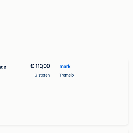
€ 110,00
mark
nde
Gisteren
Tremelo