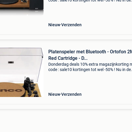
code : sale10 kortingen tot wel -50% ! Nu in de
aanbieding van € 299,99 voor € 249,99! Grati
verzending de lenco ls-480wd is een platenspe
Nieuw
Verzenden
Platenspeler met Bluetooth - Ortofon 2
Red Cartridge - D...
Donderdag deals 10% extra magazijnkorting 
code : sale10 kortingen tot wel -50% ! Nu in de
aanbieding van € 399,00 voor € 308,99! Grati
verzending de lenco lbt-335ba heet je welkom 
Nieuw
Verzenden