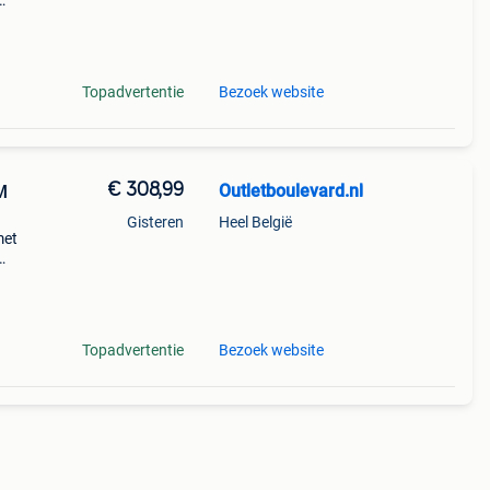
s
ler m
Topadvertentie
Bezoek website
€ 308,99
Outletboulevard.nl
M
Gisteren
Heel België
met
s
in de
Topadvertentie
Bezoek website