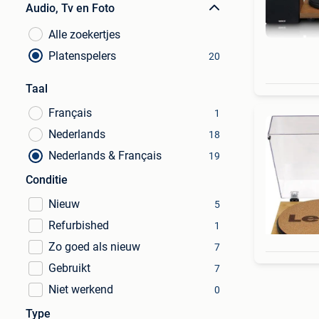
Audio, Tv en Foto
Alle zoekertjes
Platenspelers
20
Taal
Français
1
Nederlands
18
Nederlands & Français
19
Conditie
Nieuw
5
Refurbished
1
Zo goed als nieuw
7
Gebruikt
7
Niet werkend
0
Type