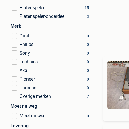
Platenspeler
15
Platenspeler-onderdeel
3
Merk
Dual
0
Philips
0
Sony
0
Technics
0
Akai
0
Pioneer
0
Thorens
0
Overige merken
7
Moet nu weg
Moet nu weg
0
Levering