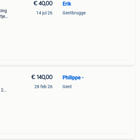
€ 40,00
Erik
ting
14 jul 26
Gentbrugge
tje
ap
atsen
€ 140,00
Philippe -
28 feb 26
Gent
 2
naald.