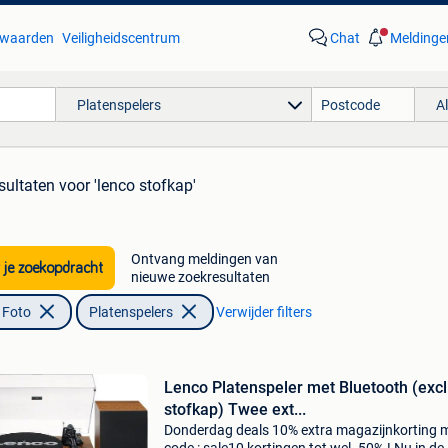
waarden
Veiligheidscentrum
Chat
Meldinge
Platenspelers
A
sultaten
voor 'lenco stofkap'
Ontvang meldingen van
 je zoekopdracht
nieuwe zoekresultaten
 Foto
Platenspelers
Verwijder filters
Lenco Platenspeler met Bluetooth (excl
stofkap) Twee ext...
Donderdag deals 10% extra magazijnkorting 