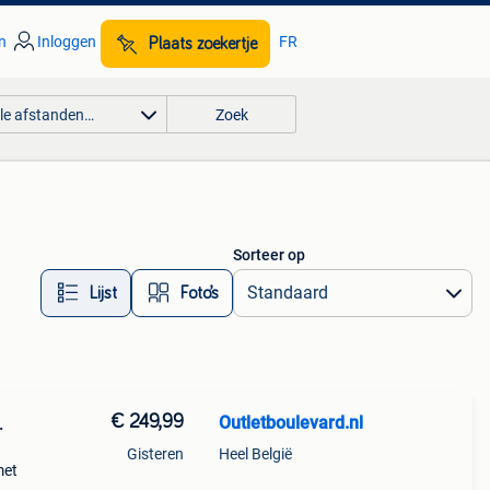
n
Inloggen
FR
Plaats zoekertje
lle afstanden…
Zoek
Sorteer op
Lijst
Foto’s
€ 249,99
Outletboulevard.nl
.
Gisteren
Heel België
met