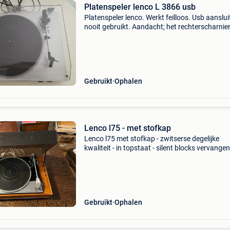
Platenspeler lenco L 3866 usb
Platenspeler lenco. Werkt feilloos. Usb aanslui
nooit gebruikt. Aandacht; het rechterscharnier
van de stofkap is afgebroken; dus beter stofk
afnemen voor gebruik en na gebruik terug pla
Gebruikt
Ophalen
Lenco l75 - met stofkap
Lenco l75 met stofkap - zwitserse degelijke
kwaliteit - in topstaat - silent blocks vervangen
jaar geleden en revisie bij hifi specialist - geen 
Gezien gewicht enkel af te halen te gent - meu
Gebruikt
Ophalen