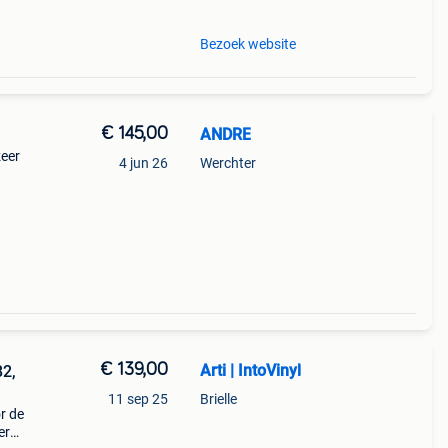
Bezoek website
€ 145,00
ANDRE
zeer
4 jun 26
Werchter
€ 139,00
Arti | IntoVinyl
82,
11 sep 25
Brielle
r de
er