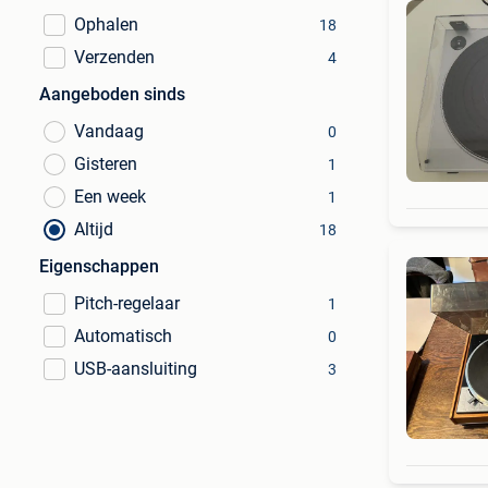
Ophalen
18
Verzenden
4
Aangeboden sinds
Vandaag
0
Gisteren
1
Een week
1
Altijd
18
Eigenschappen
Pitch-regelaar
1
Automatisch
0
USB-aansluiting
3