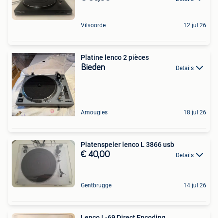
Vilvoorde
12 jul 26
Platine lenco 2 pièces
Bieden
Details
Amougies
18 jul 26
Platenspeler lenco L 3866 usb
€ 40,00
Details
Gentbrugge
14 jul 26
Lenco L-69 Direct Encoding