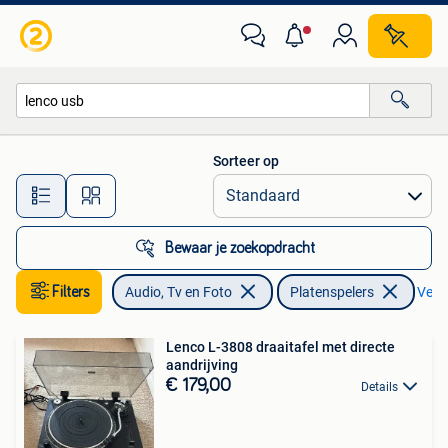
Platenspelers
Sorteer op
Alle afstanden…
Bewaar je zoekopdracht
Filters
Audio, Tv en Foto
Platenspelers
Verwi
Lenco L-3808 draaitafel met directe
aandrijving
€ 179,00
Details