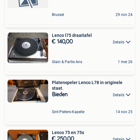
Brussel
29 nov 24
Lenco l75 draaitafel
€ 140,00
Details
Glain & Partie Ans
1 mei 26
Platenspeler Lenco L78 in originele
staat.
Bieden
Details
Sint-Pieters-Kapelle
14 nov 25
Lenco 75 en 75s
€ 250,00
Details