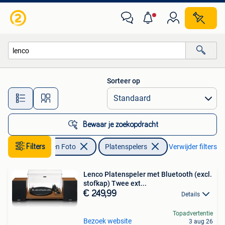
Platenspelers
Sorteer op
Alle afstanden…
Bewaar je zoekopdracht
Audio, Tv en Foto
Filters
Platenspelers
Verwijder filters
Lenco Platenspeler met Bluetooth (excl.
stofkap) Twee ext...
€ 249,99
Details
Topadvertentie
Bezoek website
3 aug 26