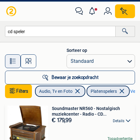
Platenspelers
Sorteer op
Alle afstanden…
Bewaar je zoekopdracht
Filters
Audio, Tv en Foto
Platenspelers
Verwi
Soundmaster NR560 - Nostalgisch
muziekcenter - Radio - CD...
€ 179,99
Details
Topadvertentie