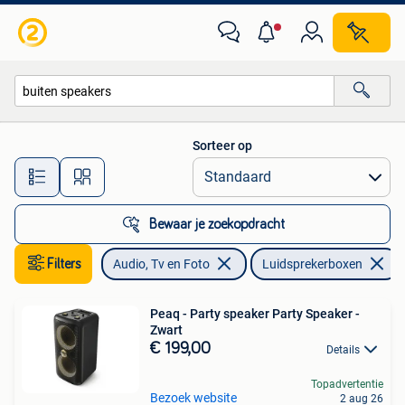
Luidsprekerboxen
Sorteer op
Alle afstanden…
Bewaar je zoekopdracht
Filters
Audio, Tv en Foto
Luidsprekerboxen
Peaq - Party speaker Party Speaker -
Zwart
€ 199,00
Details
Topadvertentie
Bezoek website
2 aug 26