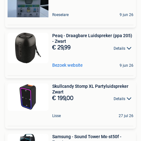
Roeselare
9 jun 26
Peaq - Draagbare Luidspreker (ppa 205)
- Zwart
€ 29,99
Details
Bezoek website
9 jun 26
Skullcandy Stomp XL Partyluidspreker
Zwart
€ 199,00
Details
Lisse
27 jul 26
Samsung - Sound Tower Mx-st50f -