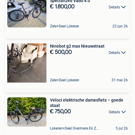
Specialized Vado 4.0
€ 1.800,00
Details
Zele+Deel Lokeren
22 jun 26
Ninebot g2 max Nieuwstraat
€ 500,00
Details
Zele+Deel Lokeren
31 mei 26
Veloci elektrische damesfiets – goede
staat
€ 750,00
Details
Lokeren+Deel Overmere En Zele
5 jul 26