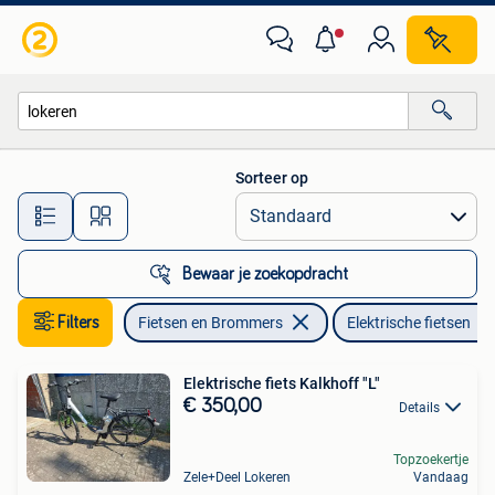
Elektrische fietsen
Sorteer op
Alle afstanden…
Bewaar je zoekopdracht
Filters
Fietsen en Brommers
Elektrische fietsen
Elektrische fiets Kalkhoff "L"
€ 350,00
Details
Topzoekertje
Zele+Deel Lokeren
Vandaag