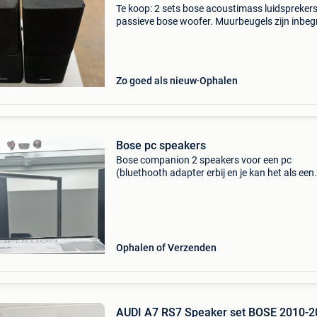
Te koop: 2 sets bose acoustimass luidspreker
passieve bose woofer. Muurbeugels zijn inbe
4 luidspreker 2 woofers 4 muurbeugels speake
woofers hebben gebruiksschade maar spelen
perf
Zo goed als nieuw
Ophalen
Bose pc speakers
Bose companion 2 speakers voor een pc
(bluethooth adapter erbij en je kan het als een
draadloos systeem gebruiken) handleiding
aanwezig en originele kabels
Ophalen of Verzenden
AUDI A7 RS7 Speaker set BOSE 2010-2