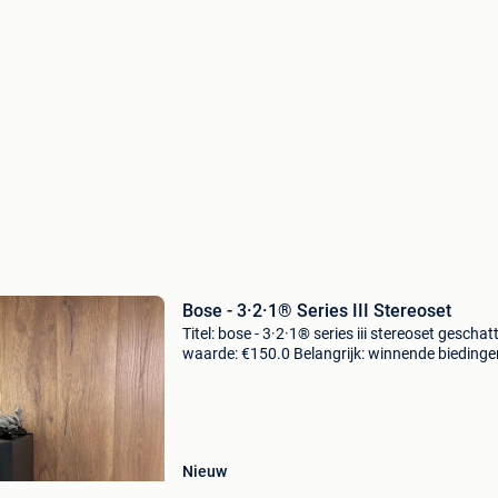
Bose - 3·2·1® Series III Stereoset
Titel: bose - 3·2·1® series iii stereoset geschat
waarde: €150.0 Belangrijk: winnende biedingen
exclusief 9% koperbescherming + €3 de befa
bose 321 home cinema set, in goede condi
Nieuw