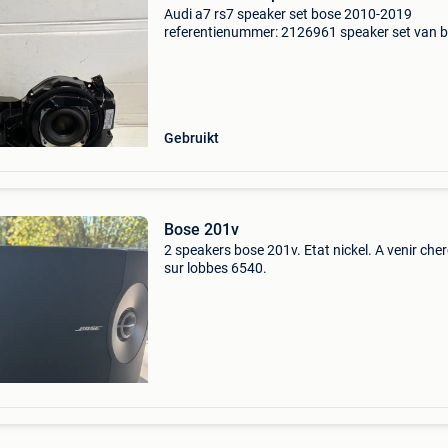
Audi a7 rs7 speaker set bose 2010-2019
referentienummer: 2126961 speaker set van 
voor a7 / s7 / rs7 2 groot + 2 klein voor voork
grote voor achterkant totaal 6 speakers orgin
bose voor rs
Gebruikt
Bose 201v
2 speakers bose 201v. Etat nickel. A venir che
sur lobbes 6540.