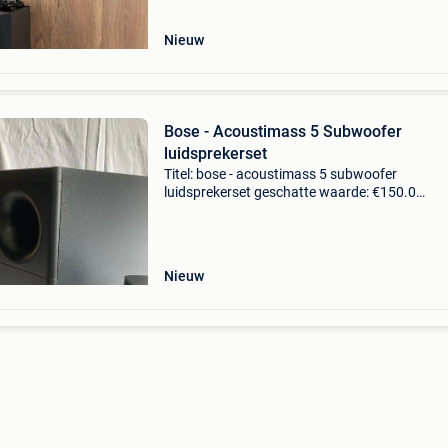
Nieuw
Bose - Acoustimass 5 Subwoofer
luidsprekerset
Titel: bose - acoustimass 5 subwoofer
luidsprekerset geschatte waarde: €150.0
Belangrijk: winnende biedingen zijn exclusief 
koperbescherming + €3 bose acoustimass 5 s
vlaatste serie
Nieuw