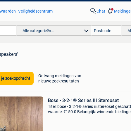
waarden
Veiligheidscentrum
Chat
Meldinge
Alle categorieën…
A
speakers'
Ontvang meldingen van
 je zoekopdracht
nieuwe zoekresultaten
Bose - 3·2·1® Series III Stereoset
Titel: bose - 3·2·1® series iii stereoset geschat
waarde: €150.0 Belangrijk: winnende biedingen
exclusief 9% koperbescherming + €3 de befa
bose 321 home cinema set, in goede condi