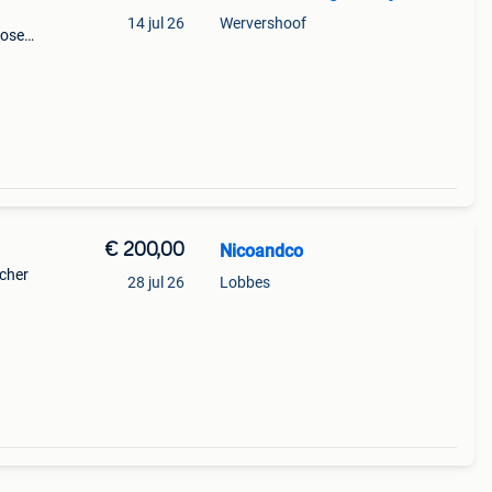
14 jul 26
Wervershoof
bose
ant 2
eel
€ 200,00
Nicoandco
rcher
28 jul 26
Lobbes