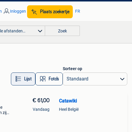
n
Inloggen
FR
Plaats zoekertje
lle afstanden…
Zoek
Sorteer op
Lijst
Foto’s
€ 61,00
Catawiki
te
Vandaag
Heel België
 zijn
amde