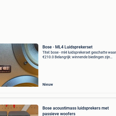
Bose - ML4 Luidsprekerset
Titel: bose - ml4 luidsprekerset geschatte waa
€210.0 Belangrijk: winnende biedingen zijn
exclusief 9% koperbescherming + €3 de bose m
ook wel bekend als de studiocraft 400st, is ee
Nieuw
Bose acoustimass luidsprekers met
passieve woofers