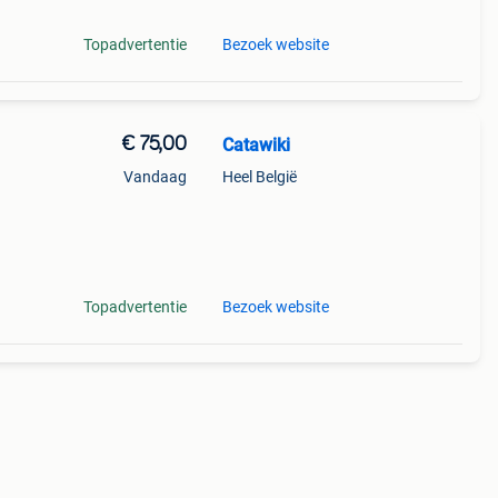
Topadvertentie
Bezoek website
€ 75,00
Catawiki
Vandaag
Heel België
9%
eries
Topadvertentie
Bezoek website