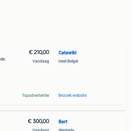
€ 210,00
Catawiki
rde:
Vandaag
Heel België
l4,
n
Topadvertentie
Bezoek website
€ 300,00
Bert
Vandaag
Westerlo