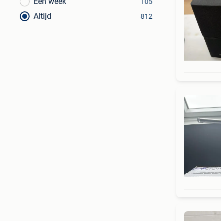
Een week
105
Altijd
812