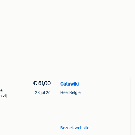
€ 61,00
Catawiki
te
28 jul 26
Heel België
 zijn
amde
Bezoek website