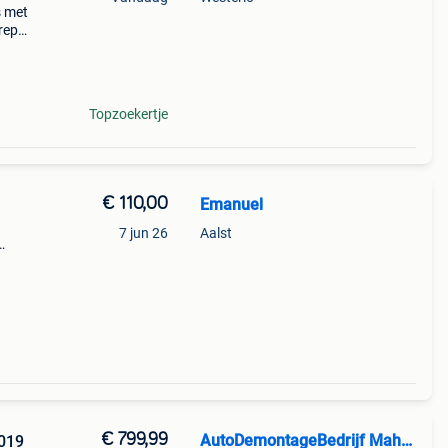
s met
grepen
rs en
 nog
Topzoekertje
€ 110,00
Emanuel
7 jun 26
Aalst
€ 799,99
AutoDemontageBedrijf Mahzud
019