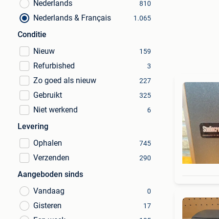
Nederlands
810
Nederlands & Français
1.065
Conditie
Nieuw
159
Refurbished
3
Zo goed als nieuw
227
Gebruikt
325
Niet werkend
6
Levering
Ophalen
745
Verzenden
290
Aangeboden sinds
Vandaag
0
Gisteren
17