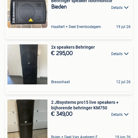
Behringer speaker floormonitor
Bieden
Details
Haaltert + Deel Erembodegem
19 jul 26
2x speakers Behringer
€ 295,00
Details
Brasschaat
12 jul 26
2 JBsystems pro15 live speakers +
bijhorende behringer KM750
€ 349,00
Details
Ruien + Deel Van Avelgem En Waarmaarde
19 jun 26