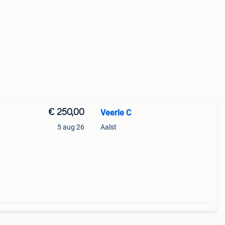
€ 250,00
Veerle C
5 aug 26
Aalst