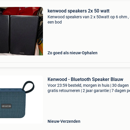
kenwood speakers 2x 50 watt
Kenwood speakers van 2 x 50watt op 6 ohm ,
een bod
Zo goed als nieuw
Ophalen
Kenwood - Bluetooth Speaker Blauw
Voor 23:59 besteld, morgen in huis | 30 dagen
gratis retourneren | 2 jaar garantie | 7 dagen p
week thuisbezorgd | creëer een feestelijke muz
sfeer met de kenwood as60btb in blauw, een
compacte
Nieuw
Verzenden