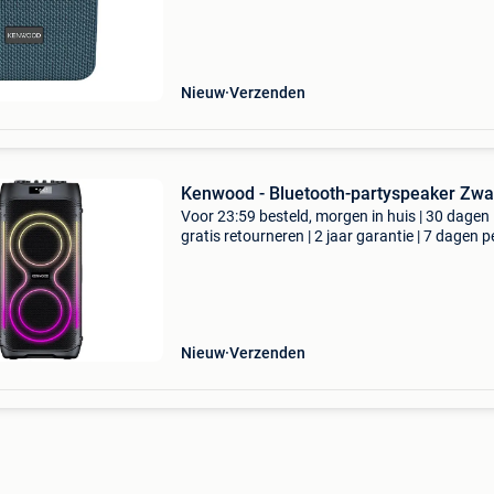
sfeer met de kenwood as60btb in blauw, een
compacte
Nieuw
Verzenden
Kenwood - Bluetooth-partyspeaker Zwa
Voor 23:59 besteld, morgen in huis | 30 dagen
gratis retourneren | 2 jaar garantie | 7 dagen p
week thuisbezorgd | de kenwood as-p400bt is
draagbare bluetooth-speaker die ontworpen i
overal
Nieuw
Verzenden