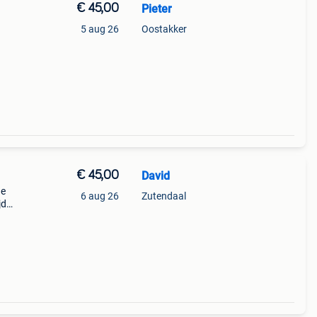
€ 45,00
Pieter
5 aug 26
Oostakker
€ 45,00
David
de
6 aug 26
Zutendaal
jd
n