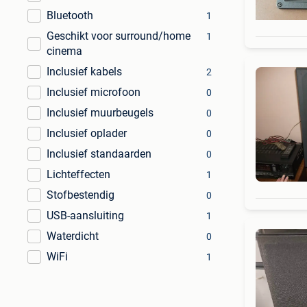
Bluetooth
1
Geschikt voor surround/home
1
cinema
Inclusief kabels
2
Inclusief microfoon
0
Inclusief muurbeugels
0
Inclusief oplader
0
Inclusief standaarden
0
Lichteffecten
1
Stofbestendig
0
USB-aansluiting
1
Waterdicht
0
WiFi
1