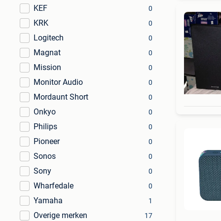
KEF
0
KRK
0
Logitech
0
Magnat
0
Mission
0
Monitor Audio
0
Mordaunt Short
0
Onkyo
0
Philips
0
Pioneer
0
Sonos
0
Sony
0
Wharfedale
0
Yamaha
1
Overige merken
17