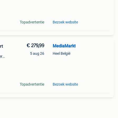
Topadvertentie
Bezoek website
€ 279,99
MediaMarkt
rt
5 aug 26
Heel België
er
 een
s om
Topadvertentie
Bezoek website