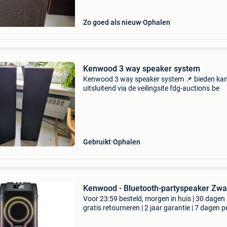
aanwezig, zeer
Zo goed als nieuw
Ophalen
Kenwood 3 way speaker system
Kenwood 3 way speaker system 📌 bieden ka
uitsluitend via de veilingsite fdg-auctions.be
Gebruikt
Ophalen
Kenwood - Bluetooth-partyspeaker Zwa
Voor 23:59 besteld, morgen in huis | 30 dagen
gratis retourneren | 2 jaar garantie | 7 dagen p
week thuisbezorgd | de kenwood as-p400bt is
draagbare bluetooth-speaker die ontworpen i