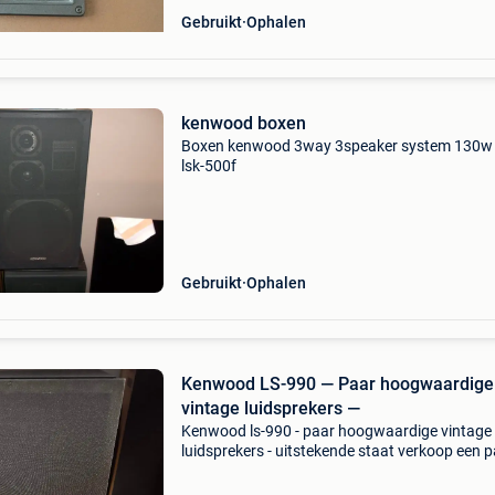
Gebruikt
Ophalen
kenwood boxen
Boxen kenwood 3way 3speaker system 130w
lsk-500f
Gebruikt
Ophalen
Kenwood LS-990 — Paar hoogwaardige
vintage luidsprekers —
Kenwood ls-990 - paar hoogwaardige vintage
luidsprekers - uitstekende staat verkoop een 
originele kenwood ls-990-luidsprekers. Perfect
functionerende originele luidsprekers, covers