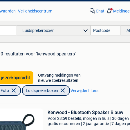
waarden
Veiligheidscentrum
Chat
Meldinge
Luidsprekerboxen
A
30 resultaten
voor 'kenwood speakers'
Ontvang meldingen van
 je zoekopdracht
nieuwe zoekresultaten
 Foto
Luidsprekerboxen
Verwijder filters
Kenwood - Bluetooth Speaker Blauw
Voor 23:59 besteld, morgen in huis | 30 dagen
gratis retourneren | 2 jaar garantie | 7 dagen p
week thuisbezorgd | creëer een feestelijke muz