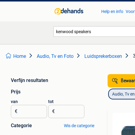
Help en info
Voor
Home
Audio, Tv en Foto
Luidsprekerboxen
Verfijn resultaten
Bewaar
Prijs
Audio, Tv en
van
tot
€
€
Categorie
Wis de categorie