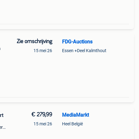
Zie omschrijving
FDG-Auctions
n
15 mei 26
Essen +Deel Kalmthout
€ 279,99
MediaMarkt
rt
15 mei 26
Heel België
er
 een
s om