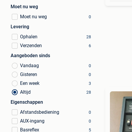
Moet nu weg
Moet nu weg
0
Levering
Ophalen
28
Verzenden
6
Aangeboden sinds
Vandaag
0
Gisteren
0
Een week
3
Altijd
28
Eigenschappen
Afstandsbediening
0
AUX-ingang
0
Basreflex
5