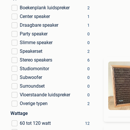
Boekenplank luidspreker
2
Center speaker
1
Draagbare speaker
1
Party speaker
0
Slimme speaker
0
Speakerset
2
Stereo speakers
6
Studiomonitor
0
Subwoofer
0
Surroundset
0
Vloerstaande luidspreker
0
Overige typen
2
Wattage
60 tot 120 watt
12