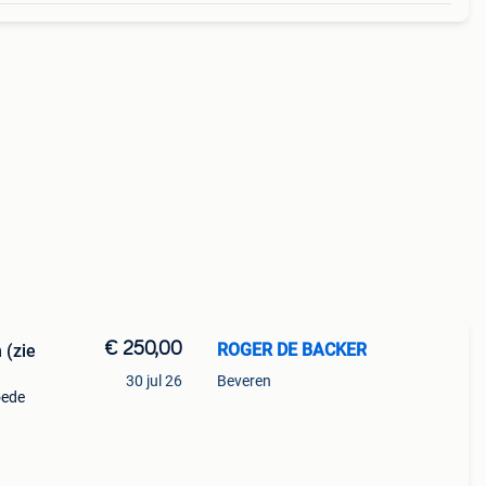
€ 250,00
ROGER DE BACKER
 (zie
30 jul 26
Beveren
oede