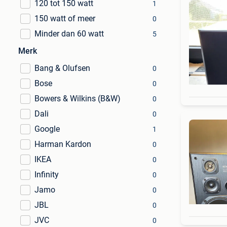
120 tot 150 watt
1
150 watt of meer
0
Minder dan 60 watt
5
Merk
Bang & Olufsen
0
Bose
0
Bowers & Wilkins (B&W)
0
Dali
0
Google
1
Harman Kardon
0
IKEA
0
Infinity
0
Jamo
0
JBL
0
JVC
0