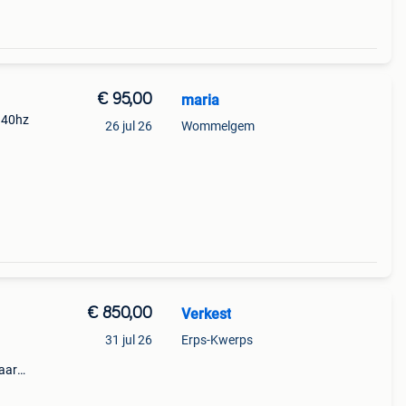
€ 95,00
maria
 40hz
26 jul 26
Wommelgem
€ 850,00
Verkest
31 jul 26
Erps-Kwerps
paar