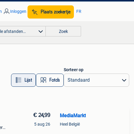
n
Inloggen
FR
Plaats zoekertje
lle afstanden…
Zoek
Sorteer op
Lijst
Foto’s
€ 24,99
MediaMarkt
5 aug 26
Heel België
er
ikale