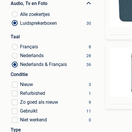
Audio, Tv en Foto
Alle zoekertjes
Luidsprekerboxen
30
Taal
Français
8
Nederlands
28
Nederlands & Français
36
Conditie
Nieuw
3
Refurbished
1
Zo goed als nieuw
9
Gebruikt
11
Niet werkend
0
Type