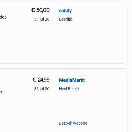
€ 50,00
sandy
 doe
31 jul 26
Deerlijk
€ 24,99
MediaMarkt
31 jul 26
Heel België
er
ikale
Bezoek website