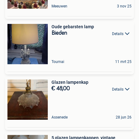
Meeuwen
3 nov 25
Oude gebarsten lamp
Bieden
Details
Tournai
11 mrt 25
Glazen lampenkap
€ 48,00
Details
Assenede
28 jun 26
5 glazen lampenkappen, vintage