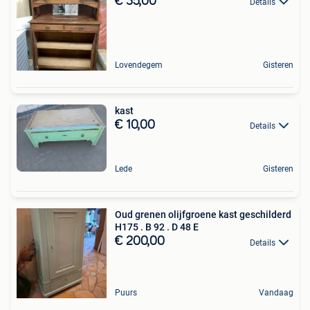
€ 35,00
Details
Lovendegem
Gisteren
kast
€ 10,00
Details
Lede
Gisteren
Oud grenen olijfgroene kast geschilderd
H175 . B 92 . D 48 E
€ 200,00
Details
Puurs
Vandaag