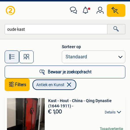
Antiek en Kunst
Sorteer op
Alle afstanden…
Bewaar je zoekopdracht
Filters
Antiek en Kunst
Kast - Hout - China - Qing Dynastie
(1644-1911) -
€ 1,00
Details
Topadvertentie