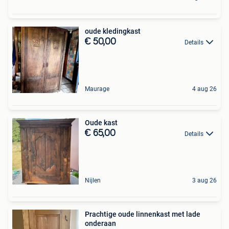
oude kledingkast
€ 50,00
Details
Maurage
4 aug 26
Oude kast
€ 65,00
Details
Nijlen
3 aug 26
Prachtige oude linnenkast met lade
onderaan