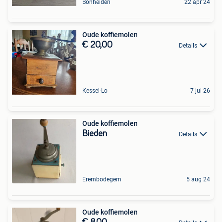
Bonheiden
22 apr 24
Oude koffiemolen
€ 20,00
Details
Kessel-Lo
7 jul 26
Oude koffiemolen
Bieden
Details
Erembodegem
5 aug 24
Oude koffiemolen