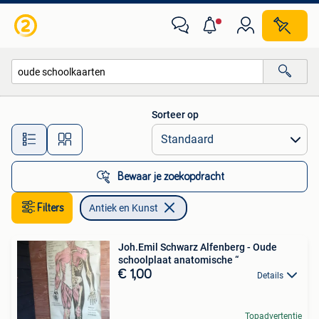
Antiek en Kunst
Sorteer op
Alle afstanden…
Bewaar je zoekopdracht
Filters
Antiek en Kunst
Joh.Emil Schwarz Alfenberg - Oude
schoolplaat anatomische “
€ 1,00
Details
Topadvertentie