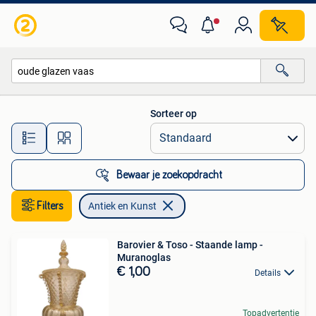
Antiek en Kunst
Sorteer op
Alle afstanden…
Bewaar je zoekopdracht
Filters
Antiek en Kunst
Barovier & Toso - Staande lamp -
Muranoglas
€ 1,00
Details
Topadvertentie