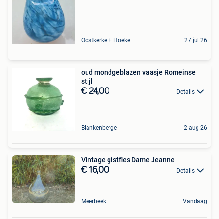
Oostkerke + Hoeke
27 jul 26
oud mondgeblazen vaasje Romeinse
stijl
€ 24,00
Details
Blankenberge
2 aug 26
Vintage gistfles Dame Jeanne
€ 16,00
Details
Meerbeek
Vandaag