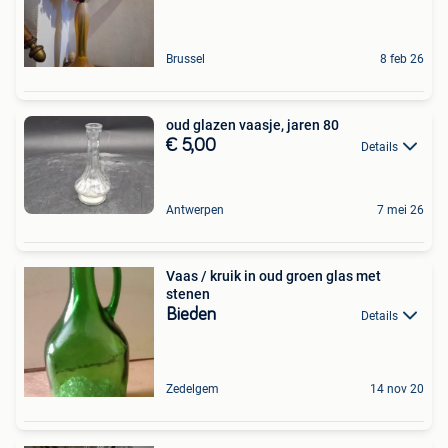
Brussel
8 feb 26
oud glazen vaasje, jaren 80
€ 5,00
Details
Antwerpen
7 mei 26
Vaas / kruik in oud groen glas met
stenen
Bieden
Details
Zedelgem
14 nov 20