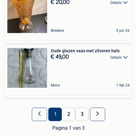
€ 20,00
Details
Bredene
5 jun 26
Oude glazen vaas met zilveren hals
€ 49,00
Details
Mons
1 feb 24
1
2
3
Pagina 1 van 3