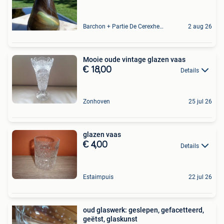
Barchon + Partie De Cerexhe - Heuseux, De Evegnee - Tignee
2 aug 26
Mooie oude vintage glazen vaas
€ 18,00
Details
Zonhoven
25 jul 26
glazen vaas
€ 4,00
Details
Estaimpuis
22 jul 26
oud glaswerk: geslepen, gefacetteerd,
geëtst, glaskunst