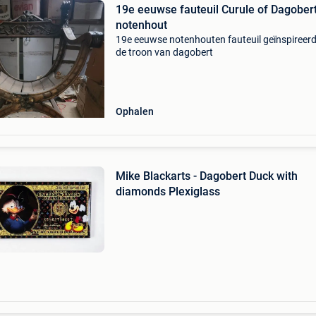
19e eeuwse fauteuil Curule of Dagobert
notenhout
19e eeuwse notenhouten fauteuil geïnspireer
de troon van dagobert
Ophalen
Mike Blackarts - Dagobert Duck with
diamonds Plexiglass