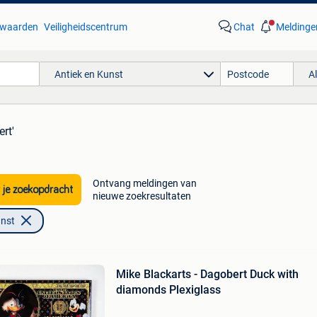
waarden
Veiligheidscentrum
Chat
Meldinge
Antiek en Kunst
A
rt'
Ontvang meldingen van
 je zoekopdracht
nieuwe zoekresultaten
unst
Mike Blackarts - Dagobert Duck with
diamonds Plexiglass