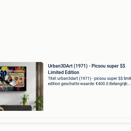
Urban3DArt (1971) - Picsou super $$
Limited Edition
Titel: urban3dart (1971) - picsou super $$ limi
edition geschatte waarde: €400.0 Belangrijk:
winnende biedingen zijn exclusief 9%
koperbescherming + €3 straatkunstwerk dat
dagobert duck l