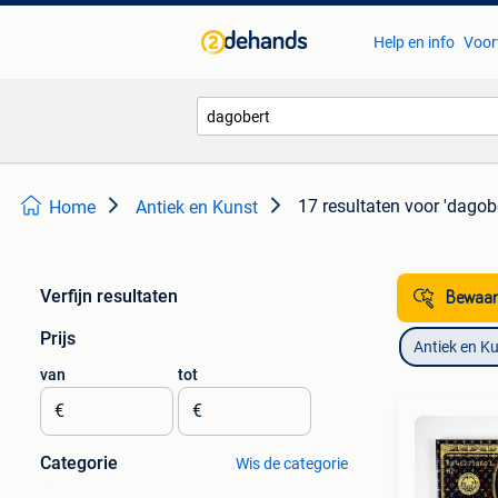
Help en info
Voor
17 resultaten
voor 'dagobe
Home
Antiek en Kunst
Verfijn resultaten
Bewaar
Prijs
Antiek en K
van
tot
€
€
Categorie
Wis de categorie