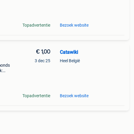
Topadvertentie
Bezoek website
€ 1,00
Catawiki
3 dec 25
Heel België
amonds
k:
Topadvertentie
Bezoek website