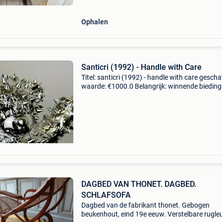
Ophalen
Santicri (1992) - Handle with Care
Titel: santicri (1992) - handle with care gescha
waarde: €1000.0 Belangrijk: winnende biedin
zijn exclusief 9% koperbescherming + €3 santic
heeft deelgenomen aan tal van kunsttentoon
DAGBED VAN THONET. DAGBED.
SCHLAFSOFA
Dagbed van de fabrikant thonet. Gebogen
beukenhout, eind 19e eeuw. Verstelbare rugle