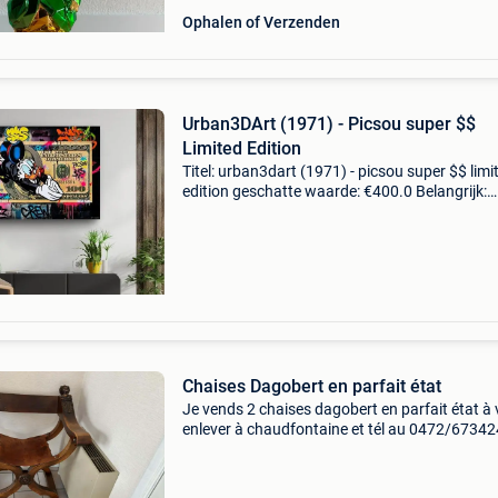
Ophalen of Verzenden
Urban3DArt (1971) - Picsou super $$
Limited Edition
Titel: urban3dart (1971) - picsou super $$ limi
edition geschatte waarde: €400.0 Belangrijk:
winnende biedingen zijn exclusief 9%
koperbescherming + €3 straatkunstwerk dat
dagobert duck l
Chaises Dagobert en parfait état
Je vends 2 chaises dagobert en parfait état à 
enlever à chaudfontaine et tél au 0472/67342