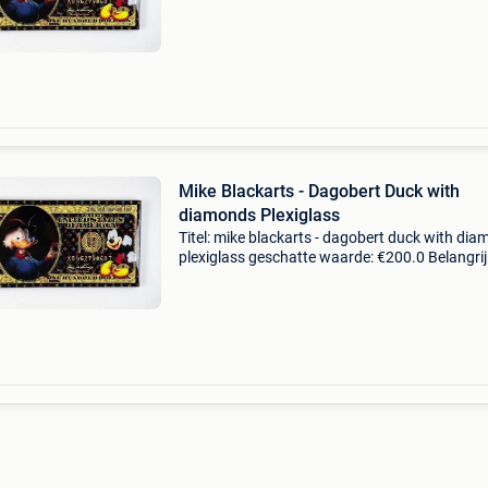
Mike Blackarts - Dagobert Duck with
diamonds Plexiglass
Titel: mike blackarts - dagobert duck with di
plexiglass geschatte waarde: €200.0 Belangrij
winnende biedingen zijn exclusief 9%
koperbescherming + €3 deze opvallende en
luxueuze kun