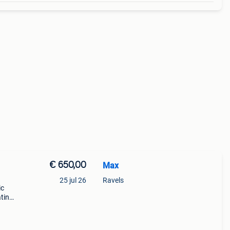
€ 650,00
Max
25 jul 26
Ravels
ic
ting.
ik,
ts