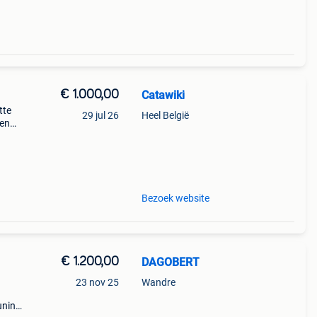
€ 1.000,00
Catawiki
tte
29 jul 26
Heel België
gen
ri
Bezoek website
€ 1.200,00
DAGOBERT
23 nov 25
Wandre
uning