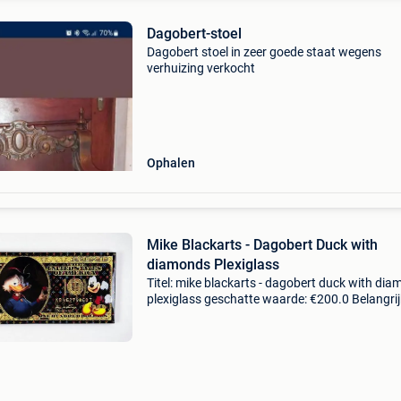
Dagobert-stoel
Dagobert stoel in zeer goede staat wegens
verhuizing verkocht
Ophalen
Mike Blackarts - Dagobert Duck with
diamonds Plexiglass
Titel: mike blackarts - dagobert duck with di
plexiglass geschatte waarde: €200.0 Belangrij
winnende biedingen zijn exclusief 9%
koperbescherming + €3 deze opvallende en
luxueuze kun