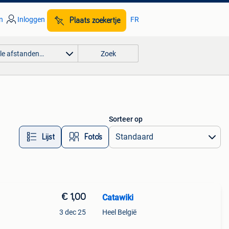
n
Inloggen
FR
Plaats zoekertje
lle afstanden…
Zoek
Sorteer op
Lijst
Foto’s
€ 1,00
Catawiki
3 dec 25
Heel België