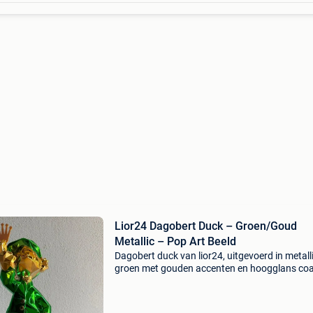
Lior24 Dagobert Duck – Groen/Goud
Metallic – Pop Art Beeld
Dagobert duck van lior24, uitgevoerd in metall
groen met gouden accenten en hoogglans coa
De klassieke pose: hoge hoed, zelfverzekerde bl
en in zijn hand een gouden rolex-kroon in plaa
van