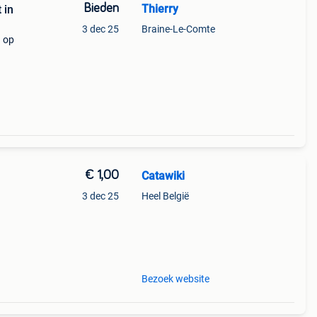
Bieden
Thierry
 in
3 dec 25
Braine-Le-Comte
d op
€ 1,00
Catawiki
3 dec 25
Heel België
Bezoek website