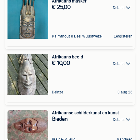
Afrikaans masker
€ 25,00
Details
Kalmthout & Deel Wuustwezel
Eergisteren
Afrikaans beeld
€ 10,00
Details
Deinze
3 aug 26
Afrikaanse schilderkunst en kunst
Bieden
Details
Braine-L'Alleud
Vandaag