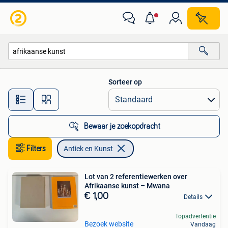
Antiek en Kunst
Sorteer op
Alle afstanden…
Bewaar je zoekopdracht
Filters
Antiek en Kunst
Lot van 2 referentiewerken over
Afrikaanse kunst – Mwana
€ 1,00
Details
Topadvertentie
Bezoek website
Vandaag