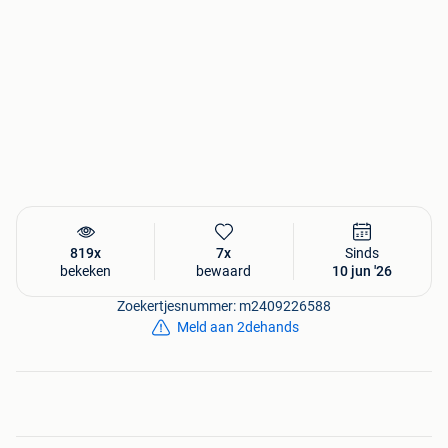
819x
7x
Sinds
bekeken
bewaard
10 jun '26
Zoekertjesnummer: m2409226588
Meld aan 2dehands