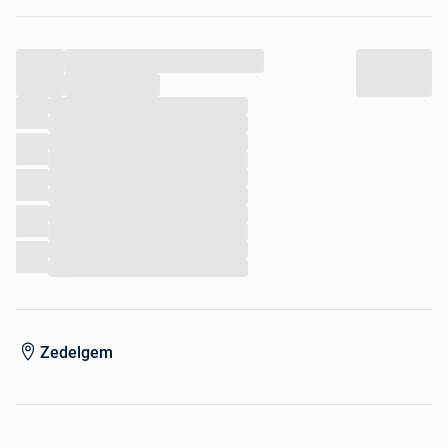
...
...
...
...
...
...
...
...
...
...
...
...
Zedelgem