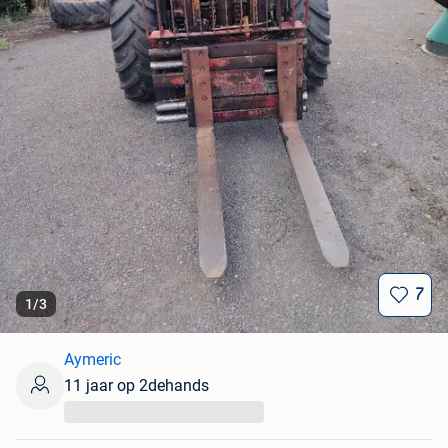
7
1
/
3
Aymeric
11 jaar op 2dehands
...