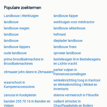
Populaire zoektermen
Landbouw | Werktuigen
landbouw kipper
landbouw
werktuigen voor minitractor
landbouw wagen
landbouw akkerbouw
landbouw
hefmast
landbouw
dieplader landbouw
landbouw kippers
landbouw frees
oude landbouw
sproeier landbouw
primo broodbakmachine in
bestelwagen l4 in Bestelwagens
Broodbakmachines
en Lichte vracht
parker vulpen in
zitmaaier john deere in Zitmaaiers
Pennenverzamelingen
winkelinrichting toog in Kantoor
waarschoot in
en Winkelinrichting | Winkel en
Kampeeraccessoires
Inventaris
zanussi in Kookplaten
etienne vermeersch in Filosofie
banden 255 70 16 in Banden en
vaillant atmotec in
Velgen
Chauffageketels en Boilers