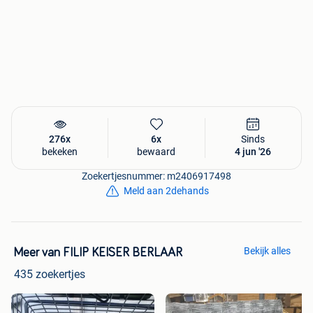
tiktok : Mangust.belgium​
email : mangust@keiser.be
Steeds 200 nieuwe machines in stock
Directe invoer, eigen lever en hersteldienst, 2 jaar garantie
direct bij ons, koop zonder tussenhandel.
276x
6x
Sinds
bekeken
bewaard
4 jun '26
Zoekertjesnummer: m2406917498
Meld aan 2dehands
Bekijk alles
Meer van FILIP KEISER BERLAAR
435 zoekertjes