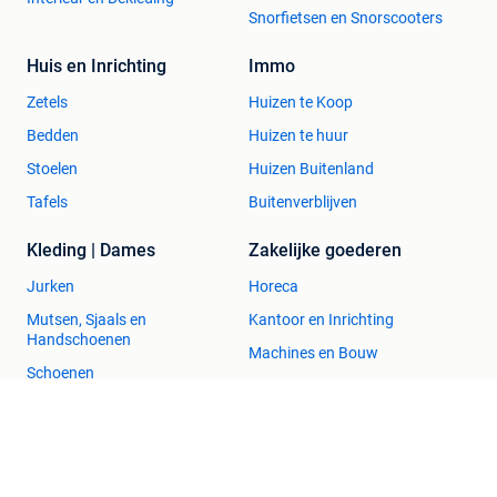
Snorfietsen en Snorscooters
Huis en Inrichting
Immo
Zetels
Huizen te Koop
Bedden
Huizen te huur
Stoelen
Huizen Buitenland
Tafels
Buitenverblijven
Kleding | Dames
Zakelijke goederen
Jurken
Horeca
Mutsen, Sjaals en
Kantoor en Inrichting
Handschoenen
Machines en Bouw
Schoenen
Tractoren
Winterjassen