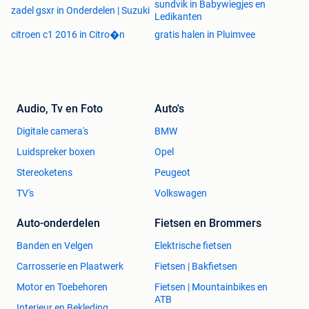
sundvik in Babywiegjes en
zadel gsxr in Onderdelen | Suzuki
Ledikanten
citroen c1 2016 in Citro�n
gratis halen in Pluimvee
Audio, Tv en Foto
Auto's
Digitale camera's
BMW
Luidspreker boxen
Opel
Stereoketens
Peugeot
TV's
Volkswagen
Auto-onderdelen
Fietsen en Brommers
Banden en Velgen
Elektrische fietsen
Carrosserie en Plaatwerk
Fietsen | Bakfietsen
Motor en Toebehoren
Fietsen | Mountainbikes en
ATB
Interieur en Bekleding