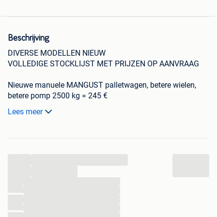
Beschrijving
DIVERSE MODELLEN NIEUW
VOLLEDIGE STOCKLIJST MET PRIJZEN OP AANVRAAG
Nieuwe manuele MANGUST palletwagen, betere wielen,
betere pomp 2500 kg = 245 €
Nieuwe elektrische palletwagen diverse merken in stock,
Lees meer
Linde, Zoomlion, Weldon 2000 kg alle modellen nu
899€
200- nieuwe machines direct beschikbaar
...
alsook 400 occasie heftrucks vorkliften te koop vanaf
3000 € werkend met beperkte garantie van half jaar. Of
...
voor opmaak vanaf 1000 €
...
...
...
Mangust Heftrucks
...
Liersesteenweg 164 b
...