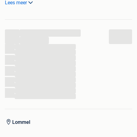
Lees meer
gelieve telefonisch contact op te nemen 0456 568098 mvg
...
...
...
...
...
...
...
...
...
...
...
...
Lommel